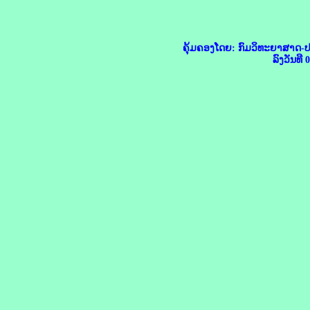
ຄຸ້ມຄອງໂດຍ: ກົມວິທະຍາສາດ
ລົງວັນທີ