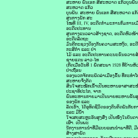
ສະຫາຍ ພົນເອກ ສີສະຫວາດ ແກ້ວບຸນພັນ ໄ
ສະຫວາດ ແກ້ວ
ບຸນພັນ. ສະຫາຍ ພົນເອກ ສີສະຫວາດ ແກ້ວບ
ສູນກາງພັກ ສະ
ໄໝທີ III, IV, ອະດີດກໍາມະການກົມການເ
ອະດີດປະທານ
ສູນກາງແນວລາວສ້າງຊາດ, ອະດີດຫົວໜ້າເ
ອະດີດລັດຖະ
ມົນຕີກະຊວງປ້ອງກັນຄວາມສະຫງົບ, ອະ
ກະສິກໍາ ແລະ ປ່າ
ໄມ້ ແລະ ອະດີດປະທານຄະນະຂົນຂວາຍສ
ຊາຍແດນ ລາວ-ໄທ
ເກີດເມື່ອວັນທີ 1 ພຶດສະພາ 1928 ທີ່ບ້າ
ປ່າເຖື່ອນ
ຂອງພວກຈັກກະພັດລ່າເມືອງຂຶ້ນ ທີ່ກະທຳ
ສະຫາຍຈຶ່ງຕັດ
ສິນໃຈສະໝັກເຂົ້າເປັນທະຫານອາສາສະໝັກ
ປະຊາທິປະໄຕ, ຈາກ
ພົນທະຫານກາຍມາເປັນນາຍທະຫານຂັ້ນສູງ
ຂອງພັກ ແລະ
ລັດເຮົາ, ໄດ້ອຸທິດຊີວິດຂອງຕົນຕິດພັນກັບ
ແລະ ມີນ້ຳ
ໃຈເສຍສະຫຼະອັນສູງສົ່ງ ເປັນໜຶ່ງໃນບັນ
ເຜົ່າ. ເປັນພະ
ນັກງານການນຳທີ່ມີແບບແຜນນຳພາທີ່ດີ, 
ສ້າງສາພັດ