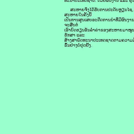
ທະນາປະເທດຊາດ. ດ້ວຍຜົນງານ ແລະ ຄຸນ
ສະຫາຍຈຶ່ງໄດ້ຮັບການປະດັບຫຼຽນໄຊ, 
ສະຫາຍໃນຄັ້ງນີ້
ເປັນການສູນເສຍອະດີດການນຳທີ່ມີຜົນງານ
ຈະສືບຕໍ
ເອົາບົດຮຽນອັນລ່ຳຄ່າຂອງສະຫາຍມາໝູນໃ
ຮັກສາ ແລະ
ສ້າງສາພັດທະນາປະເທດຊາດຕາມຄວາມມຸ້
ຂຶ້ນຢ່າງບໍ່ຢຸດຢັ້ງ.