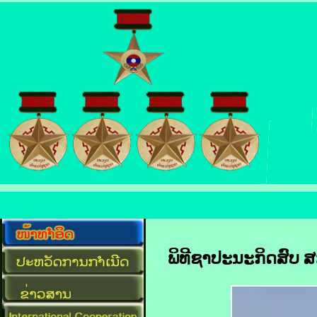
ພິທີຊາປະນະກິດສົບ ສ