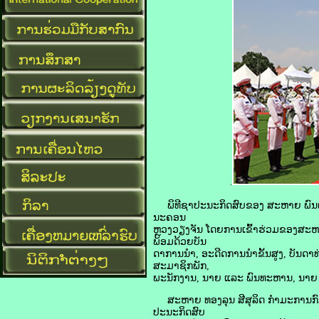
.
ພິທີຊາປະນະກິດສົບຂອງ ສະຫາຍ ພົນເອກ ສີ
ນະຄອນ
ຫຼວງວຽງຈັນ ໂດຍການເຂົ້າຮ່ວມຂອງສະຫ
ພ້ອມດ້ວຍບັນ
ດາການນຳ, ອະດີດການນຳຂັ້ນສູງ, ບັນດາທ
ສະມາຊິກພັກ,
ພະນັກງານ, ນາຍ ແລະ ພົນທະຫານ, ນາຍ ແລ
ສະຫາຍ ທອງລຸນ ສີສຸລິດ ກຳມະການກົມ
ປະນະກິດສົບ