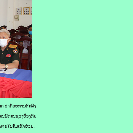
ທດ ວ່າດ້ວຍການຕົກລົງ
ນະພັກກະຊວງປ້ອງກັນ
າຍໃນກົມເຂົ້າຮ່ວມ.