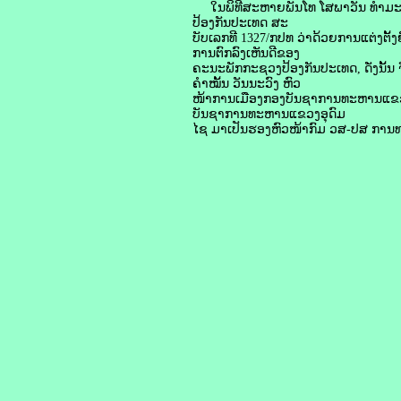
ໃນພິທີສະຫາຍພັນໂທ ໂສພາວັນ ທຳມະເທວາ
ປ້ອງກັນປະເທດ ສະ
ບັບເລກທີ 1327/ກປທ ວ່າດ້ວຍການແຕ່ງຕັ
ການຕົກລົງເຫັນດີຂອງ
ຄະນະພັກກະຊວງປ້ອງກັນປະເທດ, ດັ່ງນັ້ນ
ຄຳໝັ້ນ ວັນນະວົງ ຫົວ
ໜ້າການເມືອງກອງບັນຊາການທະຫານແຂວງໄ
ບັນຊາການທະຫານແຂວງອຸດົມ
ໄຊ ມາເປັນຮອງຫົວໜ້າກົມ ວສ-ປສ ການທະຫາ