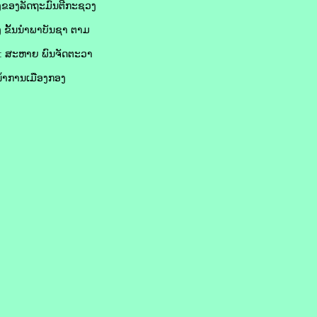
ົງຂອງລັດຖະມົນຕີກະຊວງ
ງ ຂັ້ນນຳພາບັນຊາ ຕາມ
ຄື: ສະຫາຍ ພົນຈັດຕະວາ
້າການເມືອງກອງ