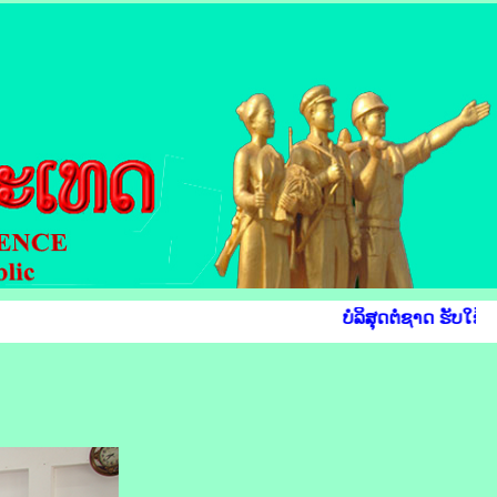
ບໍລິສຸດຕໍ່ຊາດ ຮັບໃຊ້ປ