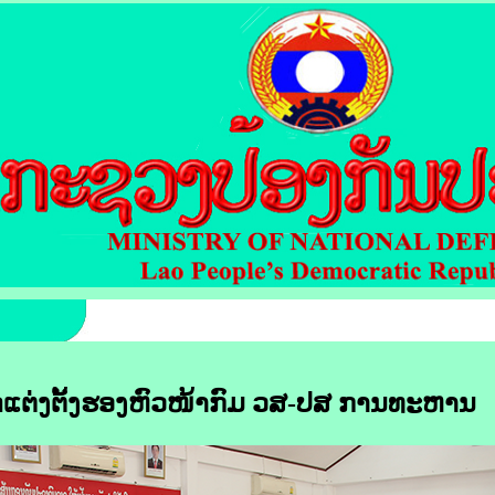
ແຕ່ງຕັ້ງຮອງຫົວໜ້າກົມ ວສ-ປສ ການທະຫານ