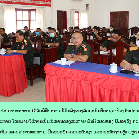
ວສ-ປສ ການທະຫານ ໄດ້ຈັດພິທີປະກາດຂໍ້ຕົກລົງຂອງລັດຖະມົນຕີກະຊວງປ້ອງກັນປະເ
ສະຫາຍ ໂດຍພາຍໃຕ້ການເປັນປະທານຂອງສະຫາຍ ພົນຕີ ສອນທອງ ພົມລາວົງ ຄະ
າກົມ ວສ-ປສ ການທະຫານ, ມີຄະນະພັກ-ຄະນະບັນຊາ ແລະ ພະນັກງານຫຼັກແຫຼ່ງ ພ