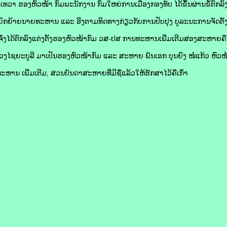
 ຮອງຫົວໜ້າ ກົມພະນັກງານ ກົມໃຫຍ່ການເມືອງກອງທັບ ໄດ້ຂຶ້ນຜ່ານຂໍ້ຕົກລ
້ງຍົກຍ້າຍນາຍທະຫານ ແລະ ອີງຕາມທິດທາງກ່ຽວກັບການປັບປຸງ ບູລະນະການຈັດຕັ້
 ຈຶ່ງໄດ້ຕົກລົງແຕ່ງຕັ້ງຮອງຫົວໜ້າກົມ ວສ-ປສ ການທະຫານເພີ່ມເຕີມສອງສະຫາຍ
ຊຍະບູລີ ມາເປັນຮອງຫົວໜ້າກົມ ແລະ ສະຫາຍ ພັນເອກ ບຸນຍົງ ໜໍ່ແກ້ວ ຫົວໜ
ນ ເພີ່ມເຕີມ, ສ່ວນບັນດາສະຫາຍທີ່ມີຊື່ແລ້ວໃຫ້ຮັກສາໄວ້ຄືເກົ່າ