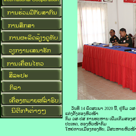
.
ວັນທີ 14 ພຶດສະພາ 2020 ນີ້, ຢູ່ກົມ 
ແຕ່ງຕັ້ງຮອງຫົວໜ້າ
ກົມ ວສ-ປສ ການທະຫານ ເພີ່ມເຕີມສອງ
ປະເທດ, ຮອງຫົວໜ້າກົມ
ໃຫຍ່ການເມືອງກອງທັບ, ມີສະຫາຍຫົວໜ້