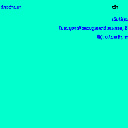
ຂ່າວຜ່ານມາ
ໜ້າ
ເວັບໄຊ້
ໃບອະນຸຍາດຈົດທະບຽນເລກທີ 381/ສອຊ, ລົງວ
ທີ່ຢູ່: ບ.ໂພນເຄັ