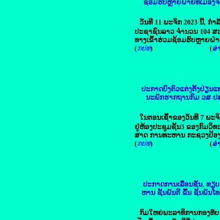
ຊ້ອມຮົບຫຼາຍຝ່າຍທີ່ເມືອງຈ
ວັນທີ 11 ພະຈິກ 2023 ນີ້, ກຳ
ປະຊາຊົນລາວ ຈໍານວນ 104 ສະ
ທາງເຂົ້າຮ່ວມຊ້ອມຮົບຫຼາຍຝ່
(
ກປທ
) (
ອ່າ
ປະກາດບົງຕົວແຕ່ງຕັ້ງປ່ຽ
ນະພັກຮາກຖານກົມ ວສ-
ໃນຕອນເຊົ້າຂອງວັນທີ 7 ພະຈິກປ
ຢູ່ຫ້ອງປະຊຸມຊັ້ນ3 ຂອງກົມວ
ສາດ ການທະຫານ ກະຊວງປ້ອງ
(
ກປທ
) (
ອ່າ
ປະກາດການເລື່ອນຊັ້ນ, ທຽບ
ຫານ ຊັ້ນພັນຕີ ຂື້ນ ຊັ້ນພັນ
ກົມໃຫຍ່ພະລາທິການກອງທັບ 