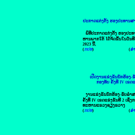
ປະກາດແຕ່ງຕັ້ງ ຮອງປະທານ
ພິທີປະກາດແຕ່ງຕັ້ງ ຮອງປ
ຫານພາກໃຕ້ ໄດ້ຈັດຂື້ນໃນວັນທີ
2023 ນີ້,
(
ກປທ
) (
ອ່າ
ເປີດງານແຂ່ງຂັນນັກຮ້ອງ-ຂັ
ກອງທັບ ຄັ້ງທີ IV ເຂດແ
ງານແຂ່ງຂັນນັກຮ້ອງ-ຂັບລໍາສ
ຄັ້ງທີ IV ເຂດແຂ່ງຂັນທີ 2 ເຊິ
ທະຫານແຂວງຊຽງຂວາງ
(
ກປທ
) (
ອ່າ