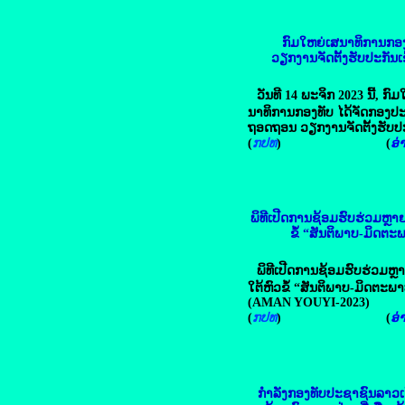
ກົມໃຫຍ່ເສນາທິການກອງ
ວຽກງານຈັດຕັ້ງຮັບປະກັນເຂົ
ວັນທີ 14 ພະຈິກ 2023 ນີ້, ກົ
ນາທິການກອງທັບ ໄດ້ຈັດກອງປະ
ຖອດຖອນ ວຽກງານຈັດຕັ້ງຮັບປະກ
(
ກປທ
) (
ອ່າ
ພິທີເປີດການຊ້ອມຮົບຮ່ວມຫຼາ
ຂໍ້ “ສັນຕິພາບ-ມິດຕະ
ພິທີເປີດການຊ້ອມຮົບຮ່ວມຫ
ໃຕ້ຫົວຂໍ້ “ສັນຕິພາບ-ມິດຕະພ
(AMAN YOUYI-2023)
(
ກປທ
) (
ອ່າ
ກຳລັງກອງທັບປະຊາຊົນລາວເດ