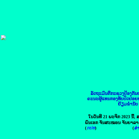
ລັດຖະມົນຕີກະຊວງປ້ອງກັນ
ຄະນະຜູ້ແທນກອງທັບປົດປ່ອຍປ
ຢ້ຽມຂ່ຳນັບ
ໃນວັນທີ 21 ພະຈິກ 2023 ນີ້
ພົນເອກ ຈັນສະໝອນ ຈັນຍາລາ
(
ກປທ
) (
ອ່າ