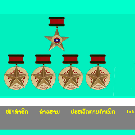
Int
ໜ້າທຳອິດ
ຂ່າວສານ
ປະຫວັດການກຳເນີດ