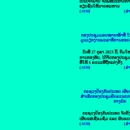
ເປັນເຈົ້າພາບ ຈັດພິທີປະກາດການ
ທຽບຊັ້ນໃຫ້ນາຍທະຫານ
(
ກປທ
) (
ອ່າ
ກອງປະຊຸມມອບໝາຍໜ້າທີ່ ໃນກ
ມູນວຽກງານພະລາທິການຮອບດ້
ວັນທີ 27 ຕຸລາ 2023 ນີ້, ກົມ
ການກອງທັບ, ໄດ້ຈັດກອງປະຊ
ທີ່ໃຫ້ 6 ຄະນະທີ່ຖືກແຕ່ງຕັ້ງ
(
ກປທ
) (
ອ່າ
ກະຊວງປ້ອງກັນປະເທດ ເຜີຍແ
ສຳເລັດກອງປະຊຸມຄົບຄະນະ
ກາງພັກ
ກະຊວງປ້ອງກັນປະເທດ ຈັດຕັ
ເຜີຍແຜ່ເຊື່ອມຊຶມ ແລະ ຜັນຂ
(
ກປທ
) (
ອ່າ