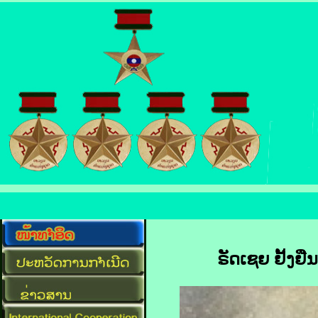
ຣັດ​ເຊຍ ຢັ້ງຢືນ​