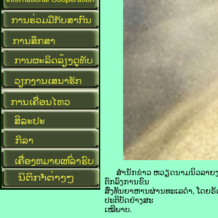
ສຳນັກ​ຂ່າວ​ ຫວຽດນາມນິວ​ລາຍ​ງານ ວັນ​ທ
ຕົກລົງ​ການ​ຂົນ
ສົ່ງທັນ​ຍາ​ຫານ​ຜ່ານທະເລ​ດຳ, ໂດຍ​ຣັດ​ເຊຍ
ປະຕິບັດ​ຢ່າງ​ສະ
ເໝີພາບ.