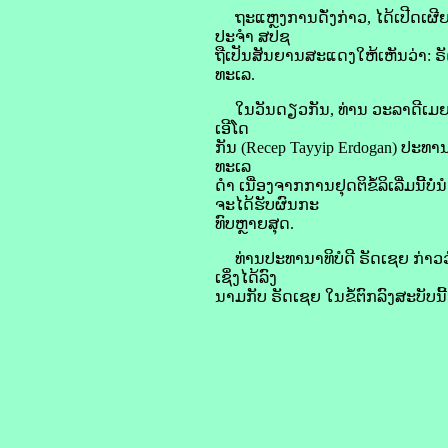
ຖະແຫຼງການ​ດັ່ງກ່າວ, ໄດ້​ເປີດ​ເຜີຍ​ໃ
ປະຈຳ ​ສປຊ
ຖື​ເປັນ​ສັນຍານ​ສະແດງ​ໃຫ້​ເຫັນ​ວ່າ: ຣັ
ທະເລ.
ໃນ​ວັນ​ດຽວ​ກັນ, ທ່ານ ວະ​ລາ​ດີ​ເມຍ ປູ
ເອີ​ໂດ
​ກັນ (Recep Tayyip Erdogan) ປະທານາທິບໍ
ທະເລ​
ດຳ ເນື່ອງ​ຈາກ​ການ​ຢຸດຕິ​ຂໍ້​ລິ​ເລີ່ມ​ນີ້​ບ
ຈະ​ໄດ້​ຮັບ​ຜົນ​ກະ
ທົບ​ຫຼາຍ​ສຸດ.
ທ່ານ​ປະທານາທິບໍດີ ຣັດ​ເຊຍ ​ກ່າ​ວວ່​​າ:
ເຊິ່ງໄດ້​ລົງ​
ນາມ​ກັບ ຣັດ​ເຊຍ ໃນ​ຂໍ້​ຕົກລົງ​ສະບັບ​ນີ້