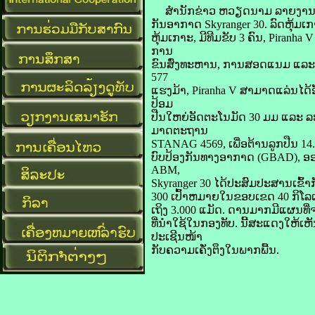
ສໍານັກຂ່າວ ຫວຽດນາມ ລາຍງານໃຫ້ຮູ້ວ
ກັນອາກາດ Skyranger 30. ລົດຫຸ້ມເກ
ຫຸ້ມເກາະ,​ ມີທີມຂັບ 3 ຄົນ, Piranha 
ການ​
ຂົນ​ສົ່ງ​ທະ​ຫານ​, ການ​ສອດ​ແນມ​ ແລ
577
ແຮງມ້າ, Piranha V ສາມາດແລ່ນໄດ້ອ
ປ້ອມ
ປືນໃຫຍ່ອັດຕະໂນມັດ 30 ມມ ແລະ ລ
ມາດຕະຖານ
STANAG 4569, ເພື່ອຕ້ານລູກປືນ 14
ບົບປ້ອງກັນທາງອາກາດ (GBAD), ອອ
ABM,
Skyranger 30 ໄດ້ປະສົມປະສານເຂົ້
300 ເປົ້າຫມາຍໃນຂອບເຂດ 40 ກິໂລແມັດ. ລະ
ເຖິງ 3.000 ແມັດ. ດານມາກມີແຜນທີ່ຈະ
ທີ່ນຳໃຊ້ໃນກອງທັບ. ນີ້​ສະ​ແດງ​ໃຫ້​ເ
ປະ​ເຊີນ​ໜ້າ
​ກັບ​ຄວາມ​ເຄັ່ງ​ຕຶງ​ໃນ​ພາກ​ພື້ນ.