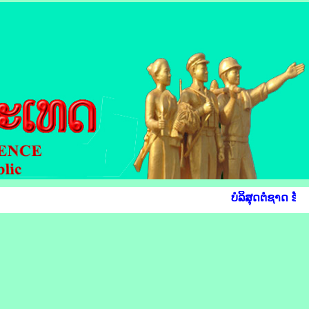
ບໍລິສຸດຕໍ່ຊາດ ຮັບ