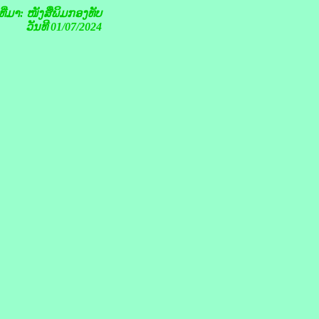
ທີ່ມາ:
ໜັງສືພິມກອງທັບ
ວັນທີ 01/07/2024