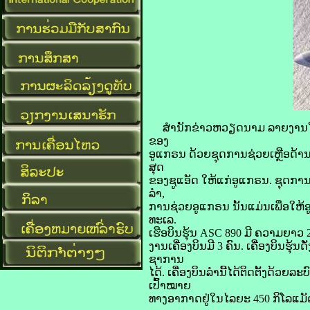
ສໍານັກຂ່າວຫວຽດນາມ ລາຍງານໃນອາທ
ຂອງ
ອູແກຣນ ດ້ວຍຊຸດການຊ່ວຍເຫຼືອດ້ານການ
ສຸດ
​ຂອງ​ຊູແອັດ ​ໃຫ້​ແກ່​ອູແກຣນ. ຊຸດ​ກາ
ລຳ,
​ການຊ່ວຍ​ອູ​ແກຣນ ນັ້ນແມ່ນເພື່ອໃຫ້
ທະ​ເລ.
ເຮືອບິນຮຸ້ນ ASC 890 ມີ ຄວາມຍາວ 2
ງານເຄື່ອງບິນມີ 3 ຄົນ. ເຄື່ອງບິນຮຸ້ນດັ
ຊາ​ການ​
ໄດ້. ​ເຄື່ອງບິນ​ລຳ​ນີ້​ໄດ້​ຕິດ​ຕັ້ງ​ດ
ເປົ້າ​ໝາຍ​
ທາງ​ອາກາດ​ຢູ່​ໃນ​ໄລຍະ 450 ກິ​ໂລ​ແມັ