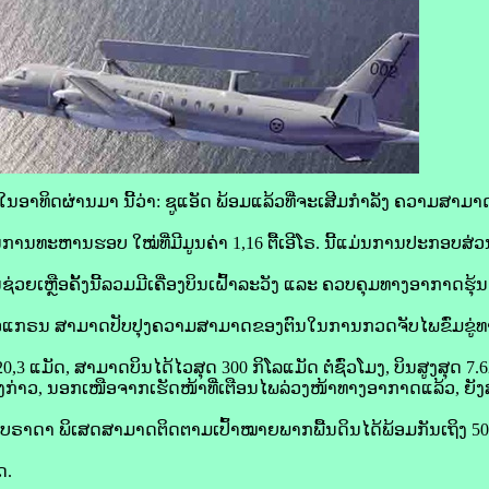
ິດຜ່ານມາ ນີ້ວ່າ: ຊູແອັດ ພ້ອມແລ້ວທີ່ຈະເສີມກໍາລັງ ຄວາມສາມາ
ທະຫານຮອບ ໃໝ່ທີ່ມີມູນຄ່າ 1,16 ຕື້ເອີໂຣ. ນີ້​ແມ່ນ​ການ​ປະ​ກອບ​ສ່ວນ​ທ
ນ​ຊ່ວຍ​ເຫຼືອຄັ້ງ​ນີ້​ລວມມີ​ເຄື່ອງບິນ​ເຝົ້າ​ລະວັງ ແລະ ຄວບ​ຄຸມ​ທາງ​ອາກາ
ອູແກຣນ ສາມາດປັບປຸງ​ຄວາມ​ສາມາດ​ຂອງ​ຕົນ​ໃນ​ການ​ກວດ​ຈັບ​ໄພ​ຂົ່ມຂູ່​
0,3 ແມັດ, ສາມາດບິນໄດ້ໄວສຸດ 300 ກິໂລແມັດ ຕໍ່ຊົ່ວໂມງ, ບິນສູງສຸດ 7.
່ງກ່າວ, ນອກ​ເໜືອ​ຈາກ​ເຮັດໜ້າ​ທີ່​ເຕືອນ​ໄພ​ລ່ວງ​ໜ້າ​ທາງ​ອາ​ກາດ​ແລ້ວ, ຍັງ​ສ
້ວຍ​ລະບົບຣາດາ ພິເສດ​ສາມາດ​ຕິດຕາມ​ເປົ້າ​ໝາຍ​ພາກ​ພື້ນ​ດິນໄດ້ພ້ອມກັນເຖິງ 50
ດ.