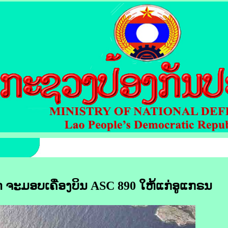
ດ ຈະມອບເຄື່ອງບິນ ASC 890 ໃຫ້ແກ່ອູ​ແກຣນ