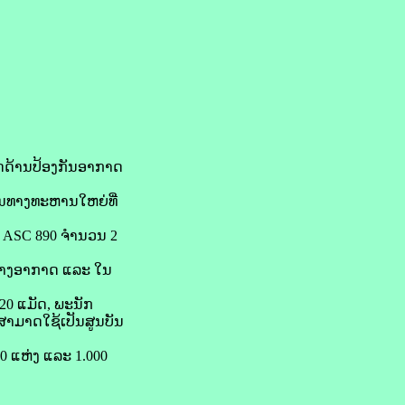
ດດ້ານປ້ອງກັນອາກາດ
າງ​ທະ​ຫານ​ໃຫຍ່​ທີ່​
ດຮຸ້ນ ASC 890 ຈຳນວນ 2
ທາງ​ອາກາດ ແລະ ​ໃນ​
620 ແມັດ, ພະນັກ
າ​ມາດ​ໃຊ້​ເປັນ​ສູນ​ບັນ​
0 ​ແຫ່ງ ​ແລະ 1.000 ​