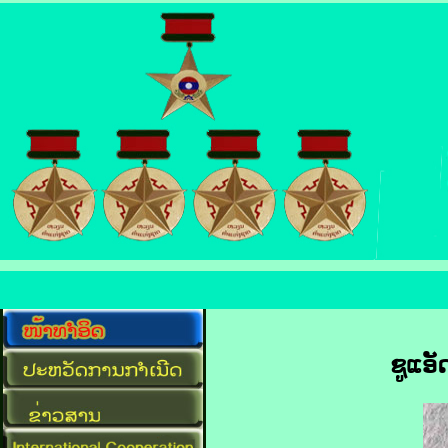
ຊູແອັ