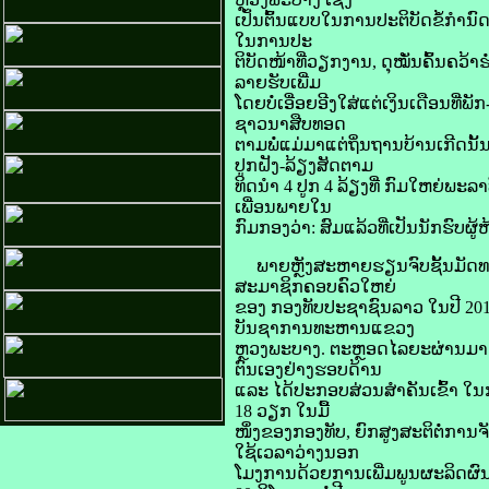
ເປັນຕົ້ນແບບໃນການປະຕິບັດຂໍ້ກໍານ
ໃນການປະ
ຕິບັດໜ້າທີ່ວຽກງານ, ດຸໝັ່ນຄົ້ນຄ
ລາຍຮັບເພີ່ມ
ໂດຍບໍ່ເອື່ອຍອີງໃສ່ແຕ່ເງິນເດືອນທີ
ຊາວນາສືບທອດ
ຕາມພໍ່ແມ່ມາແຕ່ຖິ່ນຖານບ້ານເກີດ
ປູກຝັງ-ລ້ຽງສັດຕາມ
ທິດນໍາ 4 ປູກ 4 ລ້ຽງທີ່ ກົມໃຫຍ່
ເພື່ອນພາຍໃນ
ກົມກອງວ່າ: ສົມແລ້ວທີ່ເປັນນັກຮົບຜ
ພາຍຫຼັງສະຫາຍຮຽນຈົບຊັ້ນມັດທະຍ
ສະມາຊິກຄອບຄົວໃຫຍ່
ຂອງ ກອງທັບປະຊາຊົນລາວ ໃນປີ 2017
ບັນຊາການທະຫານແຂວງ
ຫຼວງພະບາງ. ຕະຫຼອດໄລຍະຜ່ານມາ ສະຫ
ຕົນເອງຢ່າງຮອບດ້ານ
ແລະ ໄດ້ປະກອບສ່ວນສໍາຄັນເຂົ້າ ໃ
18 ວຽກ ໃນມື້
ໜຶ່ງຂອງກອງທັບ, ຍົກສູງສະຕິຕໍ່ການຈັ
ໃຊ້ເວລາວ່າງນອກ
ໂມງການດ້ວຍການເພີ່ມພູນຜະລິດຜົນ ປ