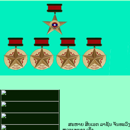
ສະຫາຍ ສິບເອກ ລາຊັນ ຈັນທະວົງ ແ
ຫຼວງພະບາງ ເຊິ່ງ