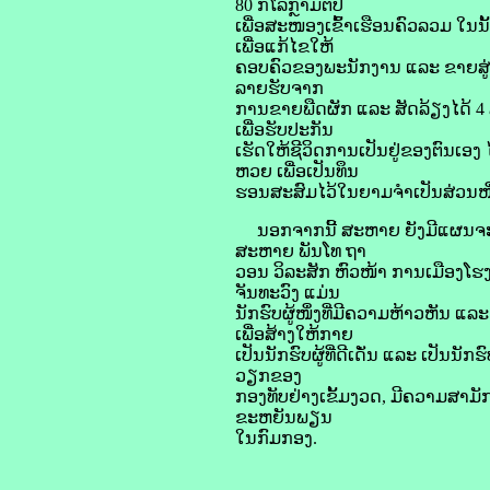
80 ກິໂລກຼາມຕໍ່ປີ
ເພື່ອສະໜອງເຂົ້າເຮືອນຄົວລວມ ໃນນັ
ເພື່ອແກ້ໄຂໃຫ້
ຄອບຄົວຂອງພະນັກງານ ແລະ ຂາຍສູ່ທ້ອ
ລາຍຮັບຈາກ
ການຂາຍພືດຜັກ ແລະ ສັດລ້ຽງໄດ້ 4 ລ
ເພື່ອຮັບປະກັນ
ເຮັດໃຫ້ຊີວິດການເປັນຢູ່ຂອງຕົນເອງ 
ຫວຍ ເພື່ອເປັນທຶນ
ຮອນສະສົມໄວ້ໃນຍາມຈໍາເປັນສ່ວນໜຶ
ນອກຈາກນີ້ ສະຫາຍ ຍັງມີແຜນຈະສ້
ສະຫາຍ ພັນໂທ ຖາ
ວອນ ວິລະສັກ ຫົວໜ້າ ການເມືອງໂຮ
ຈັນທະວົງ ແມ່ນ
ນັກຮົບຜູ້ໜຶ່ງທີ່ມີຄວາມຫ້າວຫັນ ແລະ 
ເພື່ອສ້າງໃຫ້ກາຍ
ເປັນນັກຮົບຜູ້ທີ່ດີເດັ່ນ ແລະ ເປັ
ວຽກຂອງ
ກອງທັບຢ່າງເຂັ້ມງວດ, ມີຄວາມສາມັ
ຂະຫຍັນພຽນ
ໃນກົມກອງ.