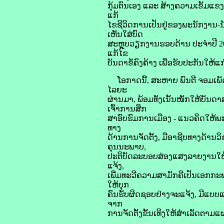
ກຸ້ມຕົນເອງ ແລະ ສ້າງຄວາມເຂັ້ມແຂ
ແກ້
ໄຂຊີວິດການເປັນຢູ່ຂອງພະນັກງານ-ນ
ເຫັນໃສ່ບົດ
ສະຫຼຸບວຽກງານຮອບດ້ານ ປະຈຳປີ 20
ແກ້ໄຂ
ບັນດາຂໍ້ຄົງຄ້າງ ເພື່ອຮັບປະກັນໃຫ
ໂອກາດນີ້, ສະຫາຍ ພົນຕີ ຈອມເພັດ
ໄລຍະ
ຜ່ານມາ, ພ້ອມທັງເນັ້ນໜັກໃຫ້ບັນດາ
ເຈົ້າການສຶກ
ສາອົບຮົມການເມືອງ - ແນວຄິດໃຫ້ພ
ທາງ
ດ້ານການຈັດຕັ້ງ, ມືອາຊີບທາງດ້ານ
ຄຸນນະພາບ,
ປະຕິບັດລະບອບສ່ອງແສງລາຍງານໃຫ້ຖື
ແຈ້ງ,
ເພີ່ມທະວີຄວາມສາມັກຄີເປັນເອກກະ
ໃຫ້ບຸກ
ຄົນຮັບຜິດຊອບຢ່າງຈະແຈ້ງ, ມີແບບແ
ຈາກ
ການຈັດຕັ້ງຂັ້ນເທິງໃຫ້ສຳເລັດຕາມ