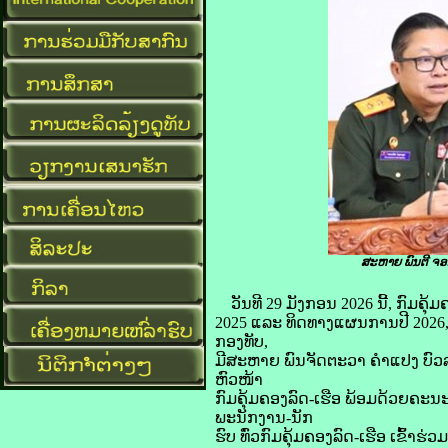
ສະຫາຍ ພົນຕີ ຈອມ
ວັນທີ 29 ມັງກອນ 2026 ນີ້, ກົມ
2025 ແລະ ທິດທາງແຜນການປີ 2026
ກອງທັບ,
ມີສະຫາຍ ພົນຈັດຕະວາ ຄຳແປງ ບົວລ
ຫົວໜ້າ
ກົມຄຸ້ມຄອງລົດ-ເຮືອ ພ້ອມດ້ວຍຄະ
ພະນັກງານ-ນັກ
ຮົບ ທົ່ວກົມຄຸ້ມຄອງລົດ-ເຮືອ ເຂົ້າຮ່ວມ