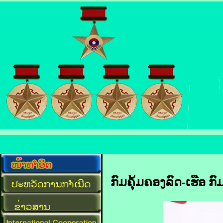
ກົມຄຸ້ມຄອງລົດ-ເຮືອ 