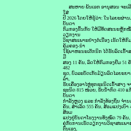
ສະຫາຍ ພັນເອກ ອານຸສອນ ຈະເລີນພ
ໃສ່
ປີ 2026 ໂດຍໃຫ້ຮູ້ວ່າ: ໃນໄລຍະຜ່
ບັນດາ
ກົມກອງຂຶ້ນກັບ ໃຫ້ມີທັດສະນະຫຼັກໝ
ວຽກງານ
ວິຊາສະເພາະຢ່າງຕໍ່ເນື່ອງ ເຮັດ
ຄຸ້ມຄອງ-ນຳ
ໃຊ້ພາຫະນະເຕັກນິກ ໄດ້ຮັບລົດເຂົ້າສາ
ມື
ສອງ 11 ຄັນ, ລົດໃຫ້ກົມກອງຢືມ 51
482
ຊຸດ, ບົວລະບັດເກັບມ້ຽນລົດໄລຍະຍາວຢ
ລຳ,
ຮັບເຄື່ອງອາໄຫຼ່ທຸກຊະນິດເຂົ້າສາງ 
ຊະນິດ 815 ໜ່ວຍ, ຮັບນໍ້າກົດ 410 ແ
ບັນດາ
ກຳລັງຫຼວງ ແລະ ກຳລັງທ້ອງຖິ່ນ ຈຳນວ
ຄັນ, ສຳເລັດ 555 ຄັນ, ສ້ອມແປງເບົາ 
ສ້ອມ
ແປງຢູ່ບັນດາໂຮງງານທັງໝົດ 79 ຄັນ, ສ
ຄູ່ກັບການເຮັດວຽກງານວິຊາສະເພາະນັ້
ຕົນເອງ,