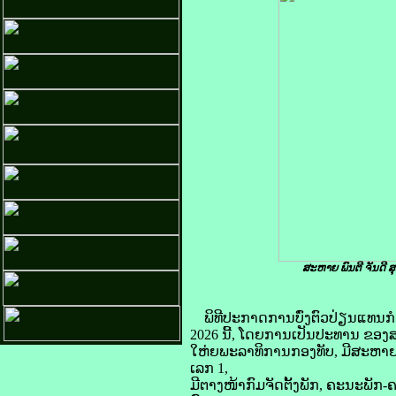
ສະຫາຍ ພົນຕີ ຈັນດີ
ພິທີປະກາດການບົ່ງຕົວປ່ຽນແທນກ
2026 ນີ້, ໂດຍການເປັນປະທານ ຂອງ
ໃຫ່ຍພະລາທິການກອງທັບ, ມີສະຫາຍ 
ເລກ 1,
ມີຕາງໜ້າກົມຈັດຕັ້ງພັກ, ຄະນະ