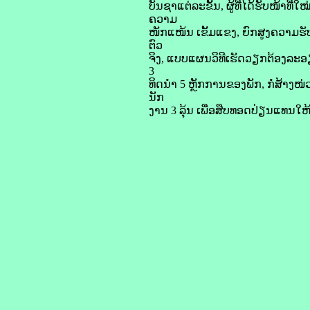
ບັນຊາແຕ່ລະຂັ້ນ, ຜູ້ທີ່ໄດ້ຮັບໜ້າທ
ຄວາມ
ໜັກແໜ້ນ ເຂັ້ມແຂງ, ຍົກສູງຄວາມຮັບ
ຕົວ
ຈິງ, ແບບແຜນວິທີເຮັດວຽກຕ້ອງລະອຽ
3
ທິດນຳ 5 ຫຼັກການຂອງພັກ, ກໍ່ສ້າງ
ນັກ
ງານ 3 ລຸ້ນ ເພື່ອສືບທອດປ່ຽນແທນໃຫ້