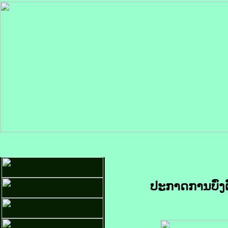
ປະກາດການບົ່ງ