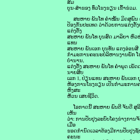
ສົມ
ບູນ-ສຳຮອງ ທົ່ວໂຮງຮຽນ ເຂົ້າຮ່ວມ.
ສະຫາຍ ພັນໂທ ຄຳໝັ້ນ ມິດສຸພົນ ຕ
ປ້ອງກັນປະເທດ ວ່າດ້ວຍການແຕ່ງຕັ
ແຕ່ງຕັ້ງ
ສະຫາຍ ພັນໂທ ບຸນສົດ ມາລິຍາ ຫົວ
ແທນ
ສະຫາຍ ພັນເອກ ບຸນທັນ ແຕງອ່ອນສີ 
ກຳມະການຄະນະບໍລິຫານງານພັກ ໂຮງ
ບຳນານ,
ແຕ່ງຕັ້ງ ສະຫາຍ ພັນໂທ ຄຳພຸດ ເພ
ນາຍສິບ
ເລກ 1, ປ່ຽນແທນ ສະຫາຍ ພັນເອກ ບ
ຫ້ອງການໂຮງຮຽນ ເປັນກຳມະການຄະ
ຫົງສະ
ຫັວນ ເສຍຊີວິດ.
ໂອກາດນີ້ ສະຫາຍ ພົນຕີ ຈັນດີ ສຸລ
ເຫັນ
ວ່າ: ການປັບປຸງລະບົບໂຄງຮ່າງການ
ເມື່ອ
ຮອດກຳນົດເວລາຕ້ອງມີການປັບປຸງຊັ
ຄະນະ