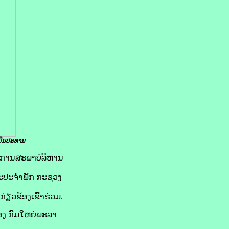
ປັນ​ປະທານ
ມະການສະພາບໍລິຫານ
ນະປະຈໍາພັກ ກະຊວງ
ຽວຂ້ອງເຂົ້າຮ່ວມ.
ອງ ກົມໃຫຍ່ພະລາ