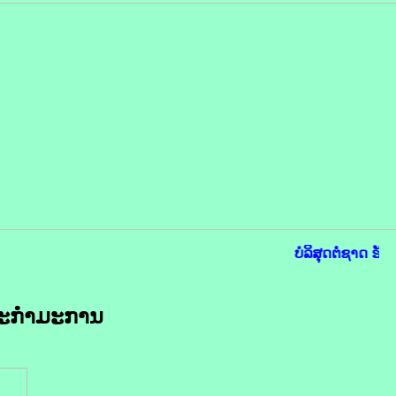
ບໍລິສຸດຕໍ່ຊາດ ຮັບ
ນະກຳມະການ