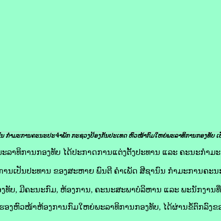
ານົນ ກໍາມະການຄະນະປະຈໍາພັກ ກະຊວງປ້ອງກັນປະເທດ ຫົວໜ້າກົມໃຫຍ່ພະລາທິການກອງທັບ ​ເ
ມໃຫຍ່ພະລາທິການກອງທັບ ໄດ້ປະກາດການແຕ່ງຕັ້ງປະທານ ແລະ ຄະນະກຳ
ດຍການເປັນປະທານ ຂອງສະຫາຍ ພົນຕີ ຄໍາເພັດ ສີຊານົນ ກໍາມະການຄະ
ທັບ, ມີຄະນະກົມ, ຫ້ອງການ, ຄະນະສະພາບໍລິຫານ ແລະ ພະນັກງານທີ່ກ່
ອງຫົວໜ້າຫ້ອງການກົມໃຫຍ່ພະລາທິການກອງທັບ, ໄດ້ຜ່ານຂໍ້ຕົກລົງຂ