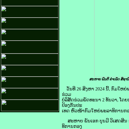
ສະຫາຍ ພົນຕີ ຄໍາເພັດ ສີຊ
ວັນທີ 26 ສິງຫາ 2024 ນີ້, ກົ
ຮ່ວມ
ບໍລິສັດຮ່ວມພັດທະນາ 2 ທັນວາ, ໂ
ປ້ອງກັນປະ
ເທດ ຫົວໜ້າກົມໃຫຍ່ພະລາທິການກອງ
ສະຫາຍ ພັນເອກ ບຸນມີ ວິເສດສິນ ຮ
ທິການກອງ