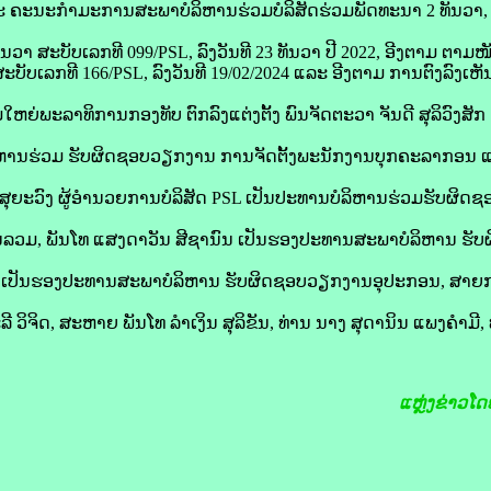
ລະ ຄະນະກຳມະການສະພາບໍລິຫານຮ່ວມບໍລິສັດຮ່ວມພັດທະນາ 2 ທັນວາ, 
ທັນວາ ສະບັບເລກທີ 099/PSL, ລົງວັນທີ 23 ທັນວາ ປີ 2022, ອີງຕາມ ຕາມ
 ສະບັບເລກທີ 166/PSL, ລົງວັນທີ 19/02/2024 ແລະ ອີງຕາມ ການຕົງລົງເ
ຫຍ່ພະລາທິການກອງທັບ ຕົກລົງແຕ່ງຕັ້ງ ພົນຈັດຕະວາ ຈັນດີ ສຸລິວົງສັ
ຫານຮ່ວມ ຮັບຜິດຊອບວຽກງານ ການຈັດຕັ້ງພະນັກງານບຸກຄະລາກອນ 
ສຸຍະວົງ ຜູ້ອໍານວຍການບໍລິສັດ PSL ເປັນປະທານບໍລິຫານຮ່ວມຮັບຜິດຊ
ລວມ, ພັນໂທ ແສງດາວັນ ສີຊານົນ ເປັນຮອງປະທານສະພາບໍລິຫານ ຮັ
ຢວນ ເປັນຮອງປະທານສະພາບໍລິຫານ ຮັບຜິດຊອບວຽກງານອຸປະກອນ, ສາ
 ວິຈິດ, ສະຫາຍ ພັນໂທ ລຳເງິນ ສຸລິຂັນ, ທ່ານ ນາງ ສຸດານິນ ແພງຄຳມີ, 
ແຫຼ່ງຂ່າວໂດ