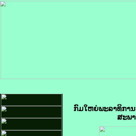
ກົມໃຫຍ່ພະລາທິກາ
ສະພາບ