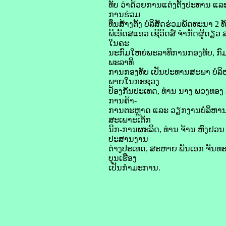
ທັບ ວ່າດ້ວຍການແຕ່ງຕັ້ງປະທານ ແ
ການຮ່ວມ
ທຶນສ້າງຕັ້ງ ບໍລິສັດຮ່ວມພັດທະນາ 2 
ພີເອັດສແອວ ເຊີວິດສ໌ ຈຳກັດຜູ້ດຽວ
ໃນຄະ
ນະກົມໃຫຍ່ພະລາທິການກອງທັບ, ກົມໃ
ພະລາທິ
ການກອງທັບ ເປັນປະທານສະພາ ບໍລິ
ພາຍໃນກະຊວງ
ປ້ອງກັນປະເທດ, ທ່ານ ນາງ ພວງທອງ 
ການຄ້າ-
ການຕະຫຼາດ ແລະ ວຽກງານບໍລິຫານ
ສະເພາະເຕັກ
ນິກ-ການຜະລິດ, ທ່ານ ຈ້ານ ຫົງ
ປະສານງານ
ຕ່າງປະເທດ, ສະຫາຍ ພັນເອກ ຈັນທະລີ
ບຸນເຮືອງ
ເປັນກຳມະການ.