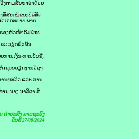
ອີງຕາມສັນຍາວ່າດ້ວຍ
ໜັງສືສະເໜີຂອງບໍລິສັດ
ຫັນດີເອກະພາບ ພາຍ
ກ ຮອງຫົວໜ້າກົມໃຫຍ່
ແລະ ວຽກພົວພັນ
ອບການເງິນ-ການບັນຊີ,
ບຜິດຊອບວຽກງານວິຊາ
ຍການຜະລິດ ແລະ ການ
ທ່ານ ນາງ ນາລິຕາ ສີ
ຍ
ຄໍາປະສົງ ລາດຊະວົງ
ວັນທີ 27/08/2024