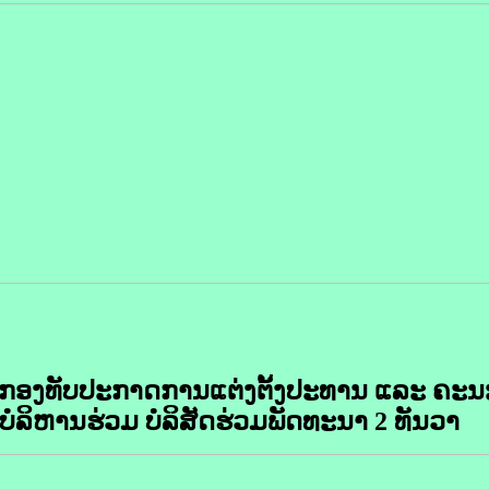
ນກອງທັບປະກາດການແຕ່ງຕັ້ງປະທານ ແລະ ຄະ
ໍລິຫານຮ່ວມ ບໍລິສັດຮ່ວມພັດທະນາ 2 ທັນວາ