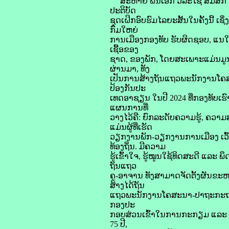
ສະຫາຍ ພັນເອກ ວິລະໄຊ ສົມສັກ ຮອ
ປະຕິບັດ
ຊຸດເຝິກອົບຮົມໄລຍະສັ້ນໃນຄັ້ງນີ້ ເ
ກົມໃຫຍ່
ການເມືອງກອງທັບ ຮັບຜິດຊອບ, ແນໃ
ເຊື້ອຂອງ
ຊາດ, ຂອງພັກ, ໂດຍສະເພາະແມ່ນມູນ
ຜ່ານມາ, ທັງ
ເປັນການສ້າງຖັນແຖວພະນັກງານໂຄ
ປ້ອງກັນປະ
ເທດອາຊຽນ ໃນປີ 2024 ທີ່ກອງທັບເຮ
ແຜນການທີ່
ວາງໄວ້ຄື: ຍົກລະດັບຄວາມຮູ້, ຄ
ແມ່ນຜູ້ທີ່ເຮັດ
ວຽກງານພັກ-ວຽກງານການເມືອງ ເວົ້
ທ້ອງຖິ່ນ. ມີຄວາມ
ຮູ້ເຂົ້າໃຈ, ຮູ້ໝູນໃຊ້ທິດສະດີ ແ
ຖັນແຖວ
ຄູ-ອາຈານ ທັງສາມາດຈັດຕັ້ງຜັນຂະ
ສ້າງໄດ້ຖັນ
ແຖວພະນັກງານໂຄສະນາ-ປາຖະກະຖາ ຢູ່
ກອງປະ
ກອບສ່ວນເຂົ້າໃນການກະກຽມ ແລະ ຈັ
75 ປີ,