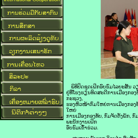
ພິທີປິດຊຸດເຝິກອົບຮົມໄລຍະສັ້ນ ວຽ
ຢູ່ທີ່ໂຮງຮຽນທິດສະດີການເມືອງກ
ກະຊວງ,
ຮອງຫົວໜ້າກົມໃຫຍ່ການເມືອງກອງທ
ໃຫຍ່
ການເມືອງກອງທັບ, ກົມຈັດຕັ້ງພັກ,
ພະນັກງານເຝິກ
ອົບຮົມເຂົ້າຮ່ວມ.