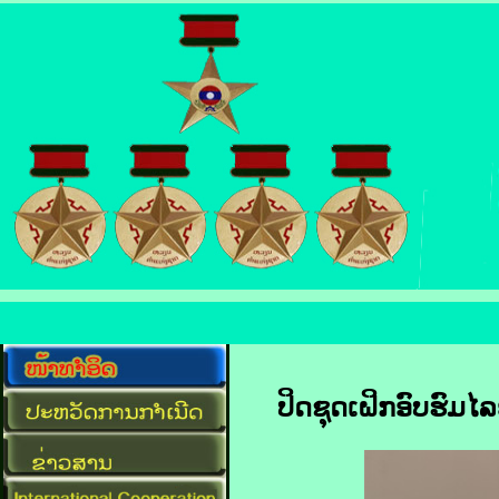
ປິດຊຸດເຝິກອົບຮົມໄ