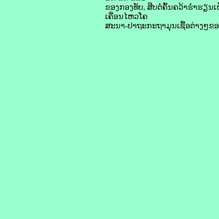
ຂອງກອງທັບ, ສືບຕໍ່ຄົ້ນຄວ້າຮໍ່າຮ
ເຄື່ອນໄຫວໂຄ
ສະນາ-ປາຖະກະຖາມຸນເຊື້ອຕ່າງໆຂອ