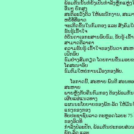
ພ້ອມກັນນັ້ນກໍ່ຍັງເປັນກຳລັງຫຼັ
ອື່ນໆ ຍົກສູງ
ສະຕິລະວັງຕົວ ໃຫ້ພະນັກງານ, ສະມາຊ
ຫຍໍ້ທໍ້ທີ່ອາດ
ຈະເກີດຂຶ້ນໃນກົມກອງ ແລະ ສັງຄົມໃຫ
ຮັບຮູ້ເຂົ້າໃຈ
ຕໍ່ບັນດາເອກະສານອົບຮົມ, ຮັບຮູ້-ເຂ
ສາມາດຕີລາຄາ
ຄວາມຮັບຮູ້-ເຂົ້າໃຈຂອງບັນດາ ສະຫາຍ
ເຝິກອົບ
ຮົມຢ່າງສົມກຽດ ໂດຍການຂຶ້ນມອບຂ
ໂຄສະນາອົບ
ຮົມກົມໃຫຍ່ການເມືອງກອງທັບ.
ໂອກາດນີ້, ສະຫາຍ ພົນຕີ ສອນທອງ ພົ
ສະຫາຍ
ພາຍຫຼັງກັບຄືນກົມກອງ ຕ້ອງພ້ອມກັ
ເຜີຍແຜ່ແນວທາງ
ແຜນນະໂຍບາຍຂອງພັກ-ລັດ ໃຫ້ມັນໄດ້
ແຂງຂອງກອງ
ທັບປະຊາຊົນລາວ ຕະຫຼອດໄລຍະ 75 ປີ
ຂອງອິດທິ
ກຳລັງປໍລະປັກ, ພ້ອມກັນປະກອບສ່
ພັກ-ລັດ ແລະ