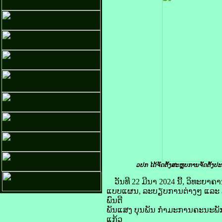
ວປກ ໄດ້ຈັດຕັ້ງສະຫຼຸບການຈັດຕັ້
ວັນທີ 22 ມີນາ 2024 ນີ້, ວິທະຍ
ແບບແຜນ, ລະບຽບການຕ່າງໆ ແລະ
ພົນຕີ
ພັນແສງ ບຸນພັນ ກໍາມະການຄະນະພັ
ແກ້ວ