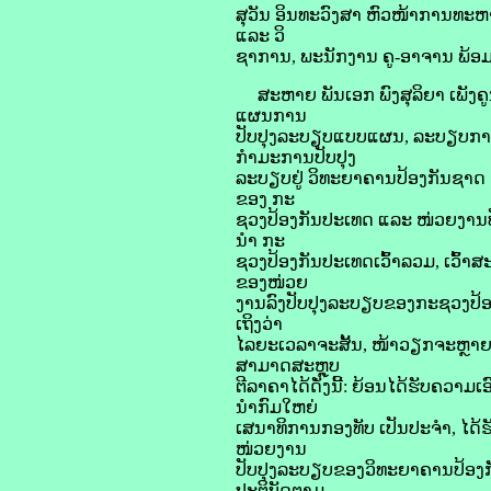
ສຸວັນ ອິນທະວົງສາ ຫົວໜ້າການທ
ແລະ ວິ
ຊາການ, ພະນັກງານ ຄູ-ອາຈານ ພ້ອມດ
ສະຫາຍ ພັນເອກ ພົງສຸລິຍາ ເພັງຄູ
ແຜນການ
ປັບປຸງລະບຽບແບບແຜນ, ລະບຽບການຕ
ກຳມະການປັບປຸງ
ລະບຽບຢູ່ ວິທະຍາຄານປ້ອງກັນຊາ
ຂອງ ກະ
ຊວງປ້ອງກັນປະເທດ ແລະ ໜ່ວຍງານປ
ນໍາ ກະ
ຊວງປ້ອງກັນປະເທດເວົ້າລວມ, ເວົ້າ
ຂອງໜ່ວຍ
ງານລົງປັບປຸງລະບຽບຂອງກະຊວງປ້
ເຖິງວ່າ
ໄລຍະເວລາຈະສັ້ນ, ໜ້າວຽກຈະຫຼາຍ ແ
ສາມາດສະຫຼຸບ
ຕີລາຄາໄດ້ດັ່ງນີ້: ຍ້ອນໄດ້ຮັບຄວາ
ນຳກົມໃຫຍ່
ເສນາທິການກອງທັບ ເປັນປະຈຳ, ໄດ
ໜ່ວຍງານ
ປັບປຸງລະບຽບຂອງວິທະຍາຄານປ້ອງກັນຊ
ປະຕິບັດຕາມ