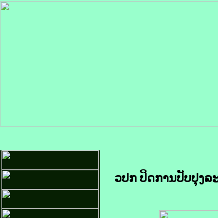
ວປກ ປິດການປັບປຸງ