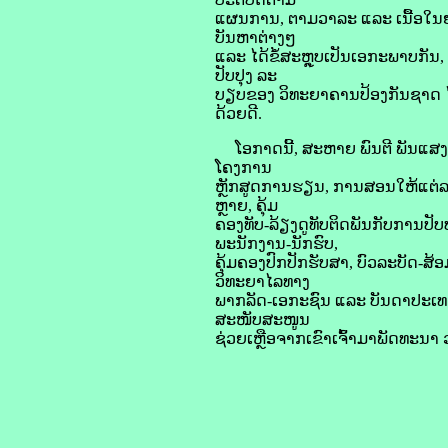
ແຜນການ, ຕາມວາລະ ແລະ ເນື້ອໃນຢ່າ
ບັນຫາຕ່າງໆ
ແລະ ໄດ້ຂໍ້ສະຫຼຸບເປັນເອກະພາບກັ
ປັບປຸງ ລະ
ບຽບຂອງ ວິທະຍາຄານປ້ອງກັນຊາດ ໄກສອນ
ດ້ວຍດີ.
ໂອກາດນີ້, ສະຫາຍ ພົນຕີ ພັນແສງ ບຸ
ໂຄງການ
ຫຼັກສູດການຮຽນ, ການສອນໃຫ້ແຕ່ລະເ
ຫຼາຍ, ຄຸ້ມ
ຄອງທັບ-ລ້ຽງດູທັບຕິດພັນກັບການປ
ພະນັກງານ-ນັກຮົບ,
ຄຸ້ມຄອງປົກປັກຮັບສາ, ບົວລະບັດ-ສ້
ວິທະຍາໄລທາງ
ພາກລັດ-ເອກະຊົນ ແລະ ບັນດາປະເທດ
ສະໜັບສະໜູນ
ຊ່ວຍເຫຼືອຈາກເຂົາເຈົ້າມາພັດທະນາ ວ