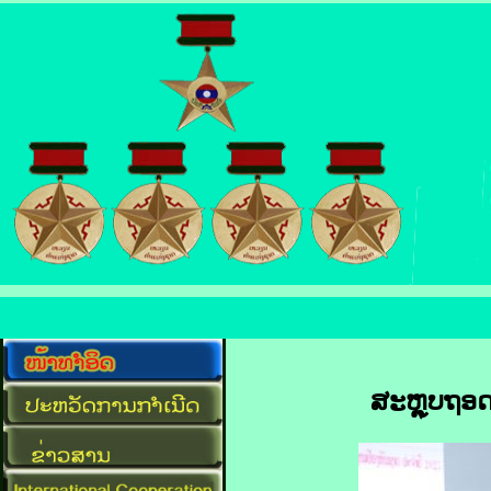
ສະຫຼຸບຖອ