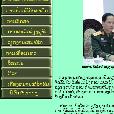
ສະຫາຍ ພົນໂທ ຄໍາລຽງ ອຸ
ກອງປະຊຸມສະຫຼຸບຖອດຖອນບົດຮຽນ
ຈັດຂຶ້ນໃນ ວັນທີ 22 ມັງກອນ 2026
ລຽງ ອຸທະໄກສອນ ກໍາມະການກົມການ
ດາກົມໃຫຍ່, ຫ້ອງວ່າການກະຊວງປ້ອ
ທ້ອງຖິ່ນ ເຂົ້າຮ່ວມ.
ສະຫາຍ ພົນໂທ ຄໍາລຽງ ອຸທະໄກສອນ ໄ
ກາດທີ່ທົ່ວພັກ, ທົ່ວລັດ, ທົ່ວກອງ