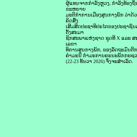
ຜູ້ແທນຈາກກຳລັງຫຼວງ, ກຳລັງທ້ອງຖ
ຂະຫຍາຍ
ມະຕິກຳການເມືອງສູນກາງພັກ ວ່າດ້
ຄິດສົ່ງ
ເສີມສິດປະຊາທິປະໄຕຂອງປະຊາຊົນລາ
ຕັ້ງສະມາ
ຊິກສະພາແຫ່ງຊາດ ຊຸດທີ X ແລະ ສ
ເລຂາ
ທິການສູນກາງພັກ, ຮອງລັດຖະມົນຕ
ຄຳມະນີ ກຳມະການຄະນະພັກກະຊວງ, ຮ
(22-23 ທັນວາ 2026) ຈຶ່ງຈະສໍາເລັດ.