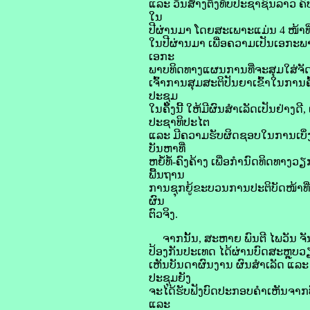
ແລະ ວັນສ້າງຕັ້ງທັບປະຊາຊົນລາວ ຄົບ
ໃນ
ປີຜ່ານມາ ໂດຍສະເພາະແມ່ນ 4 ໜ້າທີ່
ໃນປີຜ່ານມາ ເພື່ອຄວາມເປັນເອກະພາ
ເອກະ
ພາບທິດທາງແຜນການທີ່ຈະສຸມໃສ່ຈັດຕ
ເຈົ້າການສຸມສະຕິປັນຍາເຂົ້າໃນການຄ
ປະຊຸມ
ໃນຄັ້ງນີ້ ໃຫ້ມີຜົນສໍາເລັດເປັນຢ່າ
ປະຊາທິປະໄຕ
ແລະ ມີຄວາມຮັບຜິດຊອບໃນການເບິ່ງ
ບັນຫາທີ່
ຫຍໍ້ທໍ້-ຄົງຄ້າງ ເພື່ອກຳນົດທິດທ
ພື້ນຖານ
ການຊຸກຍູ້ຂະບວນການປະຕິບັດໜ້າທີ່
ຜົນ
ຕົວຈິງ.
ຈາກນັ້ນ, ສະຫາຍ ພົນຕີ ໄພວັນ 
ປ້ອງກັນປະເທດ ໄດ້ຜ່ານບົດສະຫຼຸບວ
ເຫັນບັນດາຜົນງານ ຜົນສຳເລັດ ແລະ ບ
ປະຊຸມຍັງ
ຈະໄດ້ຮັບຟັງບົດປະກອບຄຳເຫັນຈາກບ
ແລະ