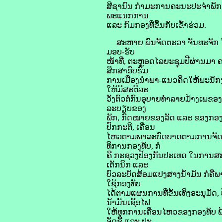
ສີຊານົນ ກໍາມະການຄະນະປະຈໍາພັກ
ພະແນກການ
ແລະ ກົມກອງທີ່ຂຶ້ນກັບເຂົ້າຮ່ວມ.
ສະຫາຍ ພົນຈັດຕະວາ ຈັນທະຈັກ ໄຊຍະ
ມອບ-ຮັບ
ໜ້າທີ່, ຕະຫຼອດໄລຍະຊຸມປີຜ່ານມາ ຄ
ສຶກສາອົບຮົມ
ການເມືອງນໍາພາ-ແນວຄິດໃຫ້ພະນັກ
ໃຫ້ມີສະຕິລະ
ວັງຕົວຕໍ່ກົນອຸບາຍທໍາລາຍມ້າງເພຂອງ
ລະບຽບຂອງ
ພັກ, ກົດໝາຍຂອງລັດ ແລະ ຂອງກອງທັບ
ປົກກະຕິ, ເຄື່ອນ
ໄຫວຕາມພາລະບົດບາດຕາມການຈັດຕັ້
ທິການກອງທັບ, ກໍ
ຄື ກະຊວງປ້ອງກັນປະເທດ ໃນການສະຫຼ
ເຕັກນິກ ແລະ
ບົວລະບັດສ້ອມແປງສາງນໍ້າມັນ ກໍຄືພ
ໃຊ້ກອງທັບ
ໄດ້ຕາມແຜນການທີ່ຂັ້ນເທິງອະນຸມັດ,
ນໍ້າມັນເຊື້ອໄຟ
ໃຫ້ທຸກການເຄື່ອນໄຫວຂອງກອງທັບ ພ້ອ
ຈັດຊື້ ແລະ ປະ