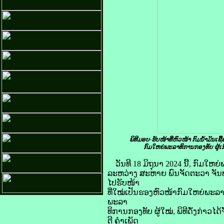
ພິທີມອບ-ຮັບໜ້າທີ່ຫົວໜ້າ ກົມນໍ້າມັ
ກົມໃຫຍ່ພະລາທິການກອງທັບ ຜູ້ເກ
ວັນທີ 18 ມິຖຸນາ 2024 ນີ້, ກົມໃ
ລະຫວ່າງ ສະຫາຍ ພົນຈັດຕະວາ ຈັນທະຈ
ໄປຮັບໜ້າ
ທີ່ໃໝ່ເປັນຮອງຫົວໜ້າກົມໃຫຍ່ພະລາ
ພະລາ
ທິການກອງທັບ ຜູ້ໃໝ່, ພິທີດັ່ງກ່າວ
ຕີ ຄໍາເພັດ