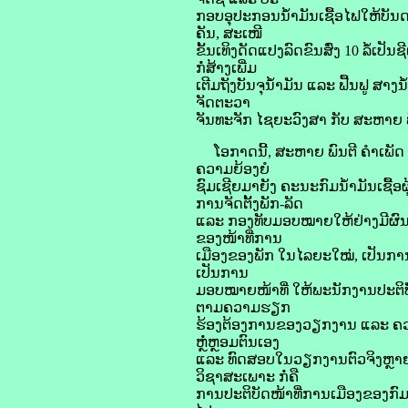
ກອບອຸປະກອນນໍ້າມັນເຊື້ອໄຟໃຫ້ບັນດາກົ
ຄັນ, ສະເໜີ
ຂັ້ນເທິງດັດແປງລົດຂົນສົ່ງ 10 ລໍ້ເປັ
ກໍ່ສ້າງເພີ່ມ
ເຕີມຖັງບັນຈຸນໍ້າມັນ ແລະ ຟື້ນຟູ ສາງ
ຈັດຕະວາ
ຈັນທະຈັກ ໄຊຍະວົງສາ ກັບ ສະຫາຍ ພັ
ໂອກາດນີ້, ສະຫາຍ ພົນຕີ ຄໍາເພັດ ສີ
ຄວາມຍ້ອງຍໍ
ຊົມເຊີຍມາຍັງ ຄະນະກົມນໍ້າມັນເຊື້ອຜ
ການຈັດຕັ້ງພັກ-ລັດ
ແລະ ກອງທັບມອບໝາຍໃຫ້ຢ່າງມີຜົນສ
ຂອງໜ້າທີ່ການ
ເມືອງຂອງພັກ ໃນໄລຍະໃໝ່, ເປັນການ
ເປັນການ
ມອບໝາຍໜ້າທີ່ ໃຫ້ພະນັກງານປະຕິ
ຕາມຄວາມຮຽກ
ຮ້ອງຕ້ອງການຂອງວຽກງານ ແລະ ຄວາມຮ
ຫຼໍ່ຫຼອມຕົນເອງ
ແລະ ທົດສອບໃນວຽກງານຕົວຈິງຫຼາຍດ
ວິຊາສະເພາະ ກໍ່ຄື
ການປະຕິບັດໜ້າທີ່ການເມືອງຂອງກົມ