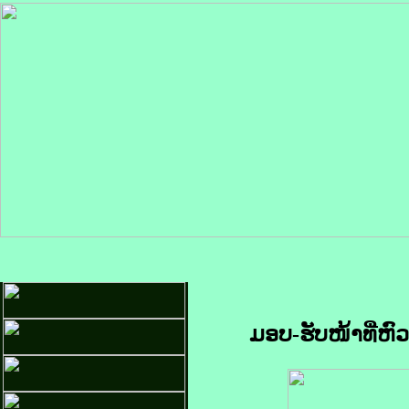
ມອບ-ຮັບໜ້າທີ່ຫົວໜ