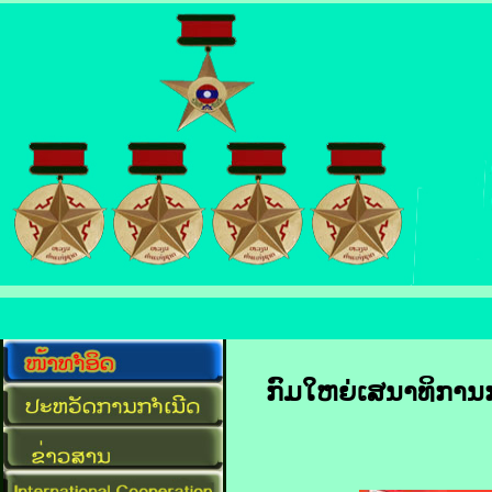
ກົມໃຫຍ່ເສນາທິການກ