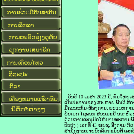
ວັນທີ 10 ເມສາ 2023 ນີ້, ກົມໃຫຍ
ເປັນປະທານຂອງ ສະ ຫາຍ ພົນຕີ ສີດາ
ມີຄະນະກົມ-ຫ້ອງການ, ພະແນກການ,
ພັນເອກ ໄຊພອນ ສອນມະນີ ຮອງຫົວໜ້
ດ້ວຍການອະນຸມັດໃຫ້ນາຍທະຫານພັ
ປັບປຸງ ) ເລກທີ 43 /ສພຊ, ອີງຕາມ 
ສໍານັກງານນາຍຍົກລັດຖະມົນຕີ ເລກ