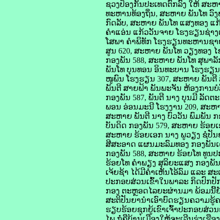
ຊວງປ້ອງກັນປະເທດຕົກລົງ ໃຫ້ ສະຫາ
ທະຫານທ້ອງຖິ່ນ, ສະຫາຍ ພັນໂທ ວົ
ກົດລັບ, ສະຫາຍ ພັນໂທ ແສງທອງ ແກ
ຄໍາແອ່ນ ແກ້ວວັນຈາຍ ໂຮງຮຽນຊ່າງແ
ໂສພາ ຄໍາພິທັກ ໂຮງຮຽນທະຫານຊາຍ
ສູນ 620, ສະຫາຍ ພັນໂທ ວຽງທອງ ໄ
ກອງພັນ 588, ສະຫາຍ ພັນໂທ ສຸພາລ
ພັນໂທ ບຸນທອນ ອິນທະບານ ໂຮງຮຽນ 
ໜູພົນ ໂຮງຮຽນ 307, ສະຫາຍ ພັນຕີ ສ
ພັນຕີ ສາຍຟ້າ ພັນພະຈັນ ຫ້ອງການບ
ກອງພັນ 587, ພັນຕີ ນາງ ບຸນມີ ລັ
ພອນ ອ່ອນມະນີ ໂຮງງານ 209, ສະຫາຍ 
ສະຫາຍ ພັນຕີ ນາງ ບົວວັນ ພົມພັນ ກ
ບັນດິດ ກອງພັນ 579, ສະຫາຍ ຮ້ອຍເ
ສະຫາຍ ຮ້ອຍເອກ ນາງ ພູວຽງ ຊໍປັນ
ສີສະອາດ ແຜນມະລົມທອງ ກອງພັນເຄ
ກອງພັນ 588, ສະຫາຍ ຮ້ອຍໂທ ທູນປ
ຮ້ອຍໂທ ຄໍາພຽງ ສຸລິຍະແສງ ກອງພັນ 
ເຈ້ຍຊ້າ ໄດ້ມີຄໍາເຫັນໂອ້ລົມ ແລະ ສ
ປະກອບສ່ວນເຂົ້າໃນພາລະ ກິດປົກປັ
ກອງ ຕະຫຼອດໄລຍະຜ່ານມາ ພ້ອມນີ້ຍັງເ
ສະຕິປັນຍານຳ​ເອົາບົດຮຽນຄວາມຮ
ຮຽບຮ້ອຍຊຸກຍູ້ເຂົາເຈົ້າປະກອບສ່ວ
ໄພ ກໍ່ຄືບ້ານເມືອງໃຫ້ຈະເລີນຮຸ່ງເຮືອ