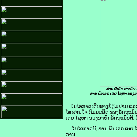
ທ່ານ ພົນໂທ ສາຍໃຈ 
ທ່ານ ພົນເອກ ເຕຍ ໄຊຫາ ຮອງນາ
ໃນໂອກາດເດີນທາງຢ້ຽມຢາມ ແລະ ເຮ
ໂທ ສາຍໃຈ ກົມມະສິດ ຮອງລັດຖະມົນຕ
ເຕຍ ໄຊຫາ ຮອງນາຍົກລັດຖະມົນຕີ, 
ໃນໂອກາດນີ້, ທ່ານ ພົນເອກ ເຕຍ ໄຊ
ການ