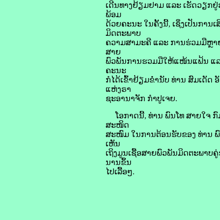
ເດີນທາງຢ້ຽມຢາມ ແລະ ເຮັດວຽກຢູ
ພ້ອມ
ດ້ວຍຄະນະ ໃນຄັ້ງນີ້, ເຊິ່ງເປັນການ
ມິດຕະພາບ
ຄວາມສາມະຄີ ແລະ ການຮ່ວມມືຫຼາຍ
ສາຍ
ພົວພັນການຮວມມືໃຫ້ແໜ້ນແຟ້ນ ແລະ
ຄະນະ
ກໍໄດ້ເຂົ້າຢ້ຽມຂໍ່ານັບ ທ່ານ ສົມເດ
ແຫ່ງຣາ
ຊະອານາຈັກ ກຳປູເຈຍ.
ໂອກາດນີ້, ທ່ານ ພົນໂທ ສາຍໃຈ ກົ
ສະໜິດ
ສະໜົມ ໃນການຕ້ອນຮັບຂອງ ທ່ານ ພົນ
ເຫັນ
ເຖິງມູນເຊື້ອສາຍພົວພັນມິດຕະພາບຄ
ນານຂຶ້ນ
ໄປເລື້ອໆ.