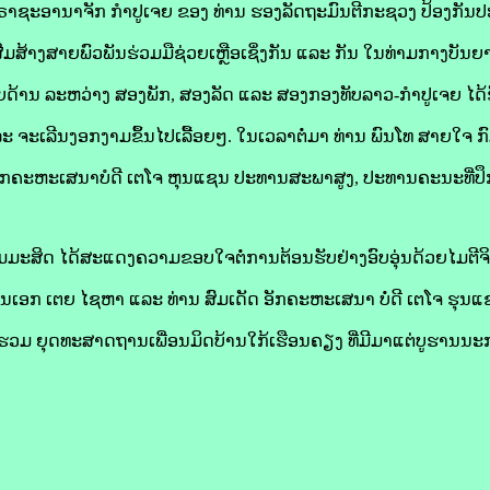
່ຣາຊະອານາຈັກ ກຳປູເຈຍ ຂອງ ທ່ານ ຮອງລັດຖະມົນຕີກະຊວງ ປ້ອງກັນ
ເສີມສ້າງສາຍພົວພັນຮ່ວມມືຊ່ວຍເຫຼືອເຊິ່ງກັນ ແລະ ກັນ ໃນທ່າມກາງບັນ
ດ້ານ ລະຫວ່າງ ສອງພັກ, ສອງລັດ ແລະ ສອງກອງທັບລາວ-ກຳປູເຈຍ ໄ
 ຈະເລີນງອກງາມຂຶ້ນໄປເລື້ອຍໆ. ໃນເວລາຕໍ່ມາ ທ່ານ ພົນໂທ ສາຍໃຈ ກ
ັດ ອັກຄະຫະເສນາບໍດີ ເຕໂຈ ຫຸນແຊນ ປະທານສະພາສູງ, ປະທານຄະນະທີ່ປຶກສາ
ມມະສິດ ໄດ້ສະແດງຄວາມຂອບໃຈຕໍ່ການຕ້ອນຮັບຢ່າງອົບອຸ່ນດ້ວຍໄມຕີຈ
ເອກ ເຕຍ ໄຊຫາ ແລະ ທ່ານ ສົມເດັດ ອັກຄະຫະເສນາ ບໍ່ດີ ເຕໂຈ ຮຸນແ
ູ່ຮວມ ຍຸດທະສາດຖານເພື່ອນມິດບ້ານໃກ້ເຮືອນຄຽງ ທີ່ມີມາແຕ່ບູຮານນ