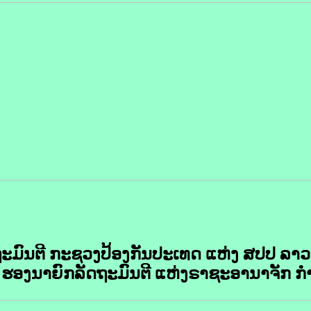
ະມົນຕີ ກະຊວງປ້ອງກັນປະເທດ ແຫ່ງ ສປປ ລາວ
ນັບ ຮອງນາຍົກລັດຖະມົນຕີ ແຫ່ງຣາຊະອານາຈັກ ກ