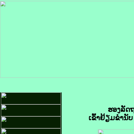
ຮອງລັດຖ
ເຂົ້າຢ້ຽມຂໍ່າ