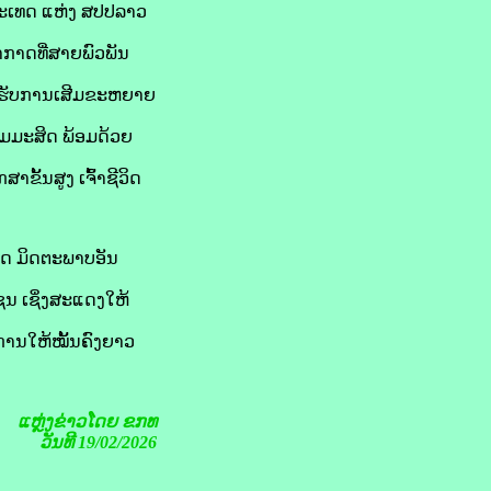
ປະເທດ ແຫ່ງ ສປປລາວ
ຍາກາດທີ່ສາຍພົວພັນ
ດ້ຮັບການເສີມຂະຫຍາຍ
ົມມະສິດ ພ້ອມດ້ວຍ
ຂັ້ນສູງ ເຈົ້າຊີວິດ
ິດ ມິດຕະພາບອັນ
ຊນ ເຊິ່ງສະແດງໃຫ້
ະການໃຫ້ໝັ້ນຄົງຍາວ
ແຫຼ່ງຂ່າວໂດຍ ຂກທ
ວັນທີ 19/02/2026