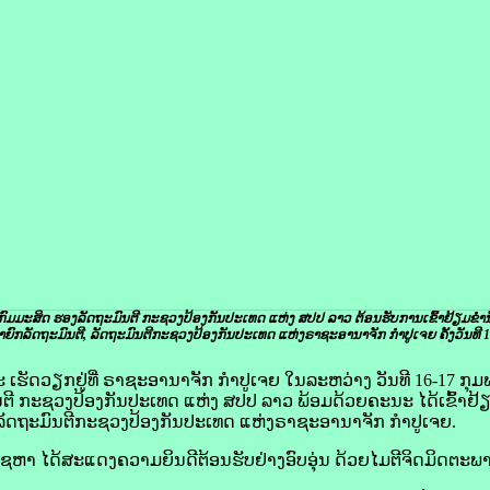
ກົມມະສິດ ຮອງລັດຖະມົນຕີ ກະຊວງປ້ອງກັນປະເທດ ແຫ່ງ ສປປ ລາວ ຕ້ອນຮັບການເຂົ້າຢ້ຽມຂໍ່ານ
ຍົກລັດຖະມົນຕີ, ລັດຖະມົນຕີກະຊວງປ້ອງກັນປະເທດ ແຫ່ງຣາຊະອານາຈັກ ກຳປູເຈຍ ຄັ້ງວັນທີ 1
ັດວຽກຢູ່ທີ່ ຣາຊະອານາຈັກ ກຳປູເຈຍ ໃນລະຫວ່າງ ວັນທີ 16-17 ກຸມພາ 
ີ ກະຊວງປ້ອງກັນປະເທດ ແຫ່ງ ສປປ ລາວ ພ້ອມດ້ວຍຄະນະ ໄດ້ເຂົ້າຢ້ຽມ
ລັດຖະມົນຕີກະຊວງປ້ອງກັນປະເທດ ແຫ່ງຣາຊະອານາຈັກ ກຳປູເຈຍ.
ຫາ ໄດ້ສະແດງຄວາມຍິນດີຕ້ອນຮັບຢ່າງອົບອຸ່ນ ດ້ວຍໄມຕີຈິດມິດຕະພາບ