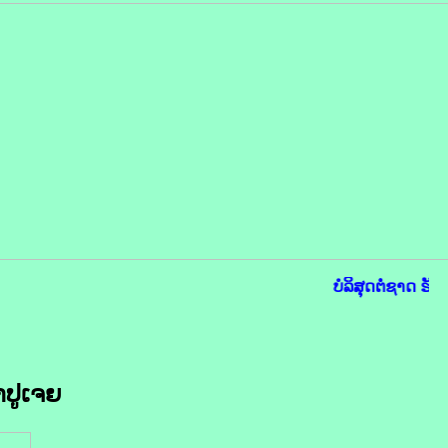
ບໍລິສຸດຕໍ່ຊາດ ຮັບ
ຳປູເຈຍ