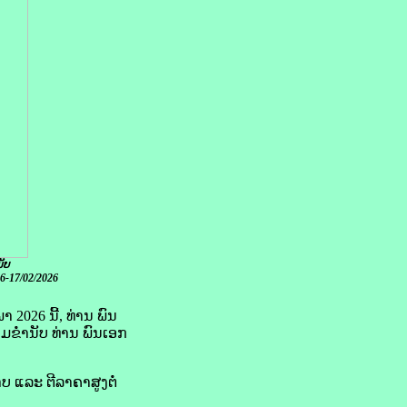
ັບ
6-17/02/2026
2026 ນີ້, ທ່ານ ພົນ
ຂໍ່ານັບ ທ່ານ ພົນເອກ
 ແລະ ຕີລາຄາສູງຕໍ່