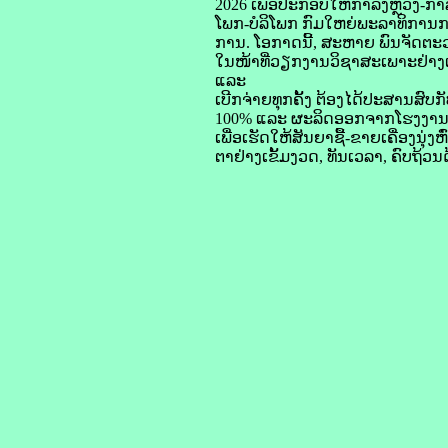
2026 ເພື່ອປະກອບໃຫ້ກໍາລັງຫຼວງ-ກໍາ
ໂພກ-ບໍລິໂພກ ກົມໃຫຍ່ພະລາທິການກອງ
ການ. ໂອກາດນີ້, ສະຫາຍ ພົນຈັດຕະວາ
ໃນໜ້າທີ່ວຽກງານວິຊາສະເພາະຢ່າງເຂ
ແລະ
ເບີກຈ່າຍທຸກຄັ້ງ ຕ້ອງໄດ້ປະສານສົບກັບ
100% ແລະ ຜະລິດອອກຈາກໂຮງງານ, ມ
ເພື່ອເຮັດໃຫ້ສັນຍາຊື້-ຂາຍເຄື່ອງນ
ຕາຢ່າງເຂັ້ມງວດ, ທັນເວລາ, ຄົບຖ້ວນ