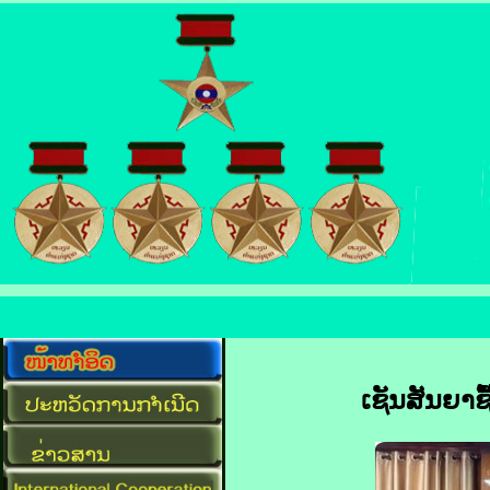
ເຊັນສັນຍາຊື