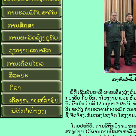
ສະຫາ
ຮອງຫົວໜ້າກົມ
ພິທີ ເຊັນສັນຍາຊື້-ຂາຍເຄື່ອງນຸ່
ກອງທັບ ກັບ ບັນດາໂຮງງານ ແລະ ຫົວໜ
ຈັດຂຶ້ນໃນ ວັນທີ 12 ມິຖຸນາ 2026 
ອິນທະວົງ ກຳມະການຄະນະພັກ ກະຊ
ຊື້-ຈັດຈ້າງ, ກົມກອງໂຮງຈັກ-ໂຮງງານ
ໂດຍປະຕິບັດຕາມຂໍ້ຕົກລົງ ຂອງກະຊ
ສອງຝ່າຍ ໄດ້ຜ່ານການປຶກສາຫາລື ແລະ