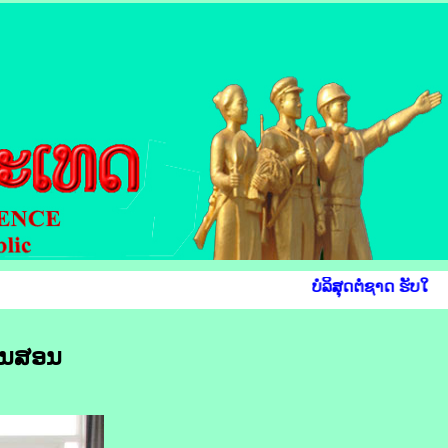
ບໍລິສຸດຕໍ່ຊາດ ຮັບໃຊ້
ານ​ສອນ​