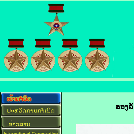
ຮອງ​ລັ