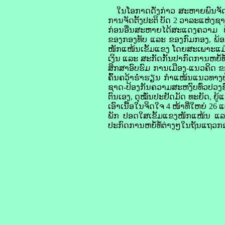
ໃນ​ໂອກາດ​ດັ່ງກ່າວ ສະຫາຍ​ພົນ​ຈັດຕະ
ການຈັດຕັ້ງ​ປະຕິ ບັດ 2 ວາລະ​ແຫ່ງ​ຊາດ 
ກ່ອນ​ອື່ນ​ສະຫາຍ​ໄດ້​ສະແດງ​ຄວາມ ຍ້ອ
ຂອງ​ກອງທັບ ແລະ ຂອງ​ກົມ​ກອງ, ພ້ອມ
ໜັກ​ແໜ້ນ​ເຂັ້ມແຂງ ໂດຍ​ສະເພາະ​ແມ່ນ
ເງິນ ແລະ ສະກັດ​ກັ້ນ​ປາກົດການ​ຫຍໍ້ທ
ສຶກ​ສາອົບຮົມ​ ການເມືອງ-ແນວ​ຄິດ ຂອງ
ຄົ້ນ​ຄວ້າ​ຮ່ຳຮຽນ ກຳ​ແໜ້ນ​ແນວທາງ​ປ
ຊາດ-ປ້ອງ​ກັນ​ຄວາມ​ສະຫງົບ​ທົ່ວ​ປວງ​
ຕົນ​ເອງ, ດຸໝັ່ນ ​ປະຢັດ​ມັດ ທະຍັດ, ຍູ້​ແຮ
ເອົາ​ເນື້ອ​ໃນ​ຈິດໃຈ 4 ໜ້າທີ່​ ໃຫຍ່ 2
ພັກ ປອດ​ໃສເຂັ້ມແຂງໜັກ​ແໜ້ນ ແລະ 
ປະກົດ​ການ​ຫຍໍ້ທໍ້​ຕ່າງໆ​ໃນ​ຖັນ​ແຖວ​ກ