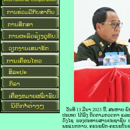
ວັນ​ທີ 13 ມີນາ 2023 ນີ້,​ ສະຫາຍ ​
ປະເທດ ໄດ້​ລົງ ​ ຕິດຕາມກວດກາ ແລະ ຊຸ
ດົງ​ໄຊ ຮອງ​ປະທານ​ສານ​ປະຊາຊົນ ປະ
ພະແນກການ, ຄະນະ​ພັກ-ຄະນະ​ບັນຊາ​ກອ