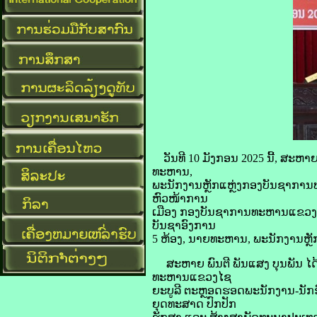
ວັນທີ 10 ມັງກອນ 2025 ນີ້, ສະຫ
ທະຫານ,
ພະນັກງານຫຼັກແຫຼ່ງກອງບັນຊາກາ
ຫົວໜ້າການ
ເມືອງ ກອງບັນຊາການທະຫານແຂວງໄຊ
ບັນຊາອົງການ
5 ຫ້ອງ, ນາຍທະຫານ, ພະນັກງານຫຼັກແ
ສະຫາຍ ພົນຕີ ພັນແສງ ບຸນພັນ ໄດ
ທະຫານແຂວງໄຊ
ຍະບູລີ ຕະຫຼອດຮອດພະນັກງານ-ນັກຮົ
ຍຸດທະສາດ ປົກປັກ