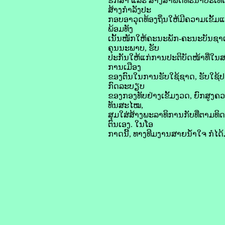
ຮັກສາ ແລະ ສ້າງສາພັດທະນາປະເທດຊ
ສ້າງກໍາລັງປະ
ກອບອາວຸດທ້ອງຖິ່ນໃຫ້ມີຄວາມເຂັ້ມແ
ພ້ອມທັງ
ເນັ້ນໜັກໃຫ້ຄະນະພັກ-ຄະນະບັນຊາແຕ
ຄຸນນະພາບ, ຮັບ
ປະກັນໃຫ້ແກ່ການປະຕິບັດໜ້າທີ່ໃນ
ການເມືອງ
ຂອງຕົນໃນການຮັບໃຊ້ຊາດ, ຮັບໃຊ້ປະ
ກົດລະບຽບ
ຂອງກອງທັບຢ່າງເຂັ້ມງວດ, ຍົກສູງ
ທັນສະໄໝ,
ສຸມໃສ່ສ້າງພະລາທິການກັບທີ່ຕາມທິດນ
ຕົນເອງ. ໃນໂອ
ກາດນີ້, ທາງທີມງານສາຍນ້ຳໃຈ ກໍໄດ້