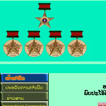
ຮ
ພົບປະໂອ