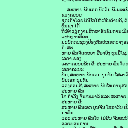
ສະຫາຍ ພັນເອກ ບົວວັນ ພົມມະເ
ຂອງຄະນະ
ຊຸດເກົ່າໂດຍໄດ້ຍົກໃຫ້ເຫັນດ້ານດີ,
ບັນຊາ ໄດ້
ຖືເອົາວຽກງານສືກສາອົບຮົມການເມື
ແຜນງານທີ່ຄະ
ນະພັກກະຊວງປ້ອງກັນປະເທດວາງອອກ
ຄື: ສະ
ຫາຍ ພົນຈັດຕະວາ ສີລາວົງ ບຸນມີໄຊ,
ເລຂາ-ຮອງ
ເລຂາຄະນະພັກ ຄື: ສະຫາຍ ພົນຈັດຕະ
ເລຂາຄະນະ
ພັກ, ສະຫາຍ ພັນເອກ ບຸນຈັນ ໂສລາວ
ພັນເອກ ບຸນທັນ
ແຕງອອ່ນສີ, ສະຫາຍ ພັນໂທ ອານຸສອ
ສະຫາຍ ພັນ
ໂທ ຄຳວົງ ຈັນທະມາລີ ແລະ ສະຫາຍ
ສະຫາຍ ຄື:
ສະຫາຍ ພັນເອກ ບຸນຈັນ ໂສລາວັນ
ກາພັກ
ແລະ ສະຫາຍ ພັນໂທ ໄມ່ສົນ ຈັນທະວົ
ອວຍພອນການ