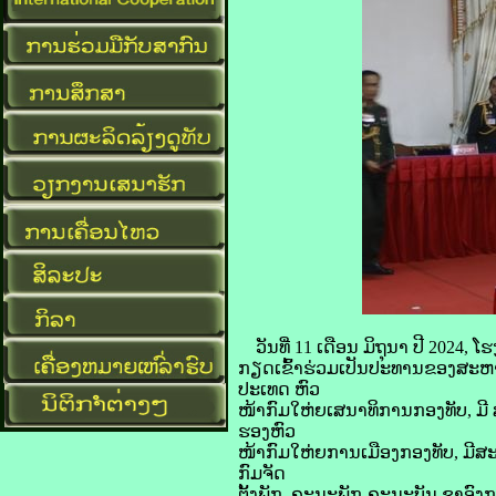
ວັນທີ່ 11 ເດືອນ ມິຖຸນາ ປີ 2024
ກຽດເຂົ້າຮ່ວມເປັນປະທານຂອງສະຫ
ປະເທດ ຫົວ
ໜ້າກົມໃຫ່ຍເສນາທິການກອງທັບ, 
ຮອງຫົວ
ໜ້າກົມໃຫ່ຍການເມືອງກອງທັບ, ມີສ
ກົມຈັດ
ຕັ້ງພັກ, ຄະນະພັກ-ຄະນະບັນ ຊາອົງກ