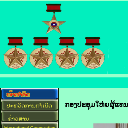
ກອງປະຊຸມໃຫ່ຍຜູ້ແທນສ