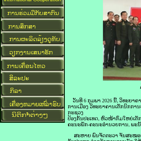
ວັນທີ 6 ກຸມພາ 2026 ນີ້, ວິທະຍ
ການເມືອງ ວິທະຍາຄານເຕັກນິກກາ
ກະຊວງ
ປ້ອງກັນປະເທດ, ຫົວໜ້າກົມໃຫຍ່ເຕັ
ຄະນະພັກ-ຄະນະອຳນວຍການ, ພະນັກງານ
ສະຫາຍ ພົນຈັດຕະວາ ຈັນສະໝອນ ລັ