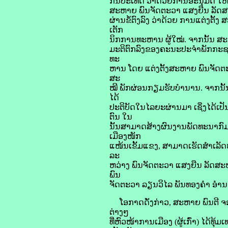
ກັນປະເທດ ວ່າດວ້ຍການອະນຸມັດ ໃ
ສະຫາຍ ພົນຈັດຕະວາ ແສງຍືນ ລັດ
ຜ່ານຂໍ້ຕົງລົງ ວ່າດ້ວຍ ການແຕ່ງຕ
ເຕັກ
ນິກການທະຫານ ຜູ້ໃໝ່. ຈາກນັ້ນ ສະ
ມະຕິຕົກລົງຂອງຄະນະປະຈຳພັກກະຊວ
ທະ
ຫານ ໂດຍ ແຕ່ງຕັ້ງສະຫາຍ ພົນຈັດ
ສະ
ໝີ ພັກຜ່ອນກຽມຮັບບຳນານ. ຈາກນັ້ນ
ໄດ້
ປະຕິບັດໃນໄລຍະຜ່ານມາ ເຊິ່ງໄດ້ເປັ
ຕົນ ໃນ
ນັ້ນສາມາດສ້າງຜົນງານພັດທະນາກົ
ເມືອງໜັກ
ແໜ້ນເຂັ້ມແຂງ, ສາມາດເຮັດສຳເລັດໜ້າ
ລະ
ຫວ່າງ ພົນຈັດຕະວາ ແສງຍືນ ລັດສະ
ພົນ
ຈັດຕະວາ ລຽນວິໄລ ພັນທອງຄຳ ອຳນ
ໂອກາດດັ່ງກ່າວ, ສະຫາຍ ພົນຕີ ຈອມ
ຕ່າງໆ
ທີ່ຫົວໜ້າການເມືອງ (ຜູ້ເກົ່າ) ໄດ