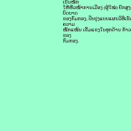
ເນັ້ນໜັກ
ໃຫ້ຫົວໜ້າການເມືອງ (ຜູ້ໃໝ່) ຍົ
ບົດບາດ
ຂອງກົມກອງ, ປັບປຸງແບບແຜນວິທີເຮັດ
ຄວາມ
ໜັກແໜ້ນ ເຂັ້ມແຂງໃນທຸກດ້ານ ກ້າວ
ຂອງ
ກົມກອງ.