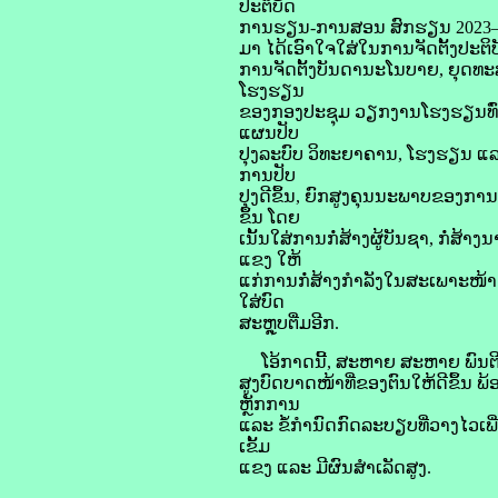
ປະຕິບັດ
ການຮຽນ-ການສອນ ສົກຮຽນ 2023–20
ມາ ໄດ້ເອົາໃຈໃສ່ໃນການຈັດຕັ້ງປະ
ການຈັດຕັ້ງບັນດານະໂນບາຍ, ຍຸດ
ໂຮງຮຽນ
ຂອງກອງປະຊຸມ ວຽກງານໂຮງຮຽນທົ່ວ
ແຜນປັບ
ປຸງລະບົບ ວິທະຍາຄານ, ໂຮງຮຽນ ແລ
ການປັບ
ປຸງດີຂຶ້ນ, ຍົກສູງຄຸນນະພາບຂອງ
ຂຶ້ນ ໂດຍ
ເນັ້ນໃສ່ການກໍ່ສ້າງຜູ້ບັນຊາ, ກໍ
ແຂງ ໃຫ້
ແກ່ການກໍ່ສ້າງກໍາລັງໃນສະເພາະໜ້າ 
ໃສ່ບົດ
ສະຫຼຸບຕື່ມອີກ.
ໂອ້ກາດນີ້, ສະຫາຍ ສະຫາຍ ພົນຕີ ພ
ສູງບົດບາດໜ້າທີ່ຂອງຕົນໃຫ້ດີຂຶ້ນ 
ຫຼັກການ
ແລະ ຂໍ້ກໍານົດກົດລະບຽບທີ່ວາງໄວເພ
ເຂັ້ມ
ແຂງ ແລະ ມີຜົນສໍາເລັດສູງ.