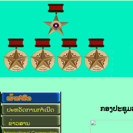
ກອງປະຊຸມສ