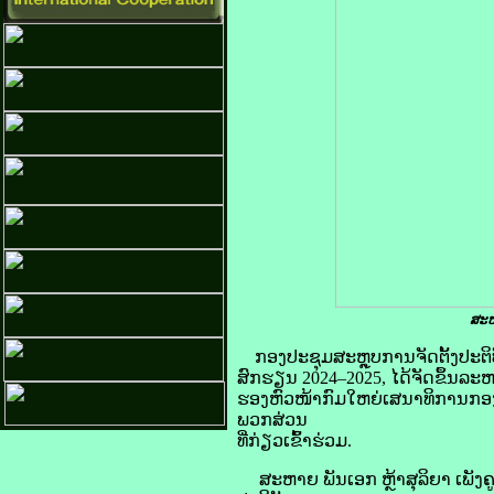
ສະຫ
ກອງປະຊຸມສະຫຼຸບການຈັດຕັ້ງປະ
ສົກຮຽນ 2024–2025, ໄດ້ຈັດຂຶ້ນລະຫ
ຮອງຫົວໜ້າກົມໃຫຍ່ເສນາທິການກອງ
ພວກສ່ວນ
ທີ່ກ່ຽວເຂົ້າຮ່ວມ.
ສະຫາຍ ພັນເອກ ຫຼ້າສຸລິຍາ ເພັງຄ