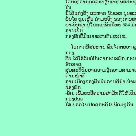
ໂດຍອີງຕາມກົດລະບຽບຂອງພັກປະຊາຊົນ
ໃນ
ນີ້ໄດ້ແຕ່ງຕັ້ງ ສະຫາຍ ພັນເອກ ບ
ພັນໂທ ບຸນເຫຼືອ ຄໍາມະວົງ ຮອງການທ
ພາ-ບັນຊາ ຢູ່ໃນກອງພັນໃຫຍ່ 584 ມ
ກາຍເປັນ
ກອງທັບທີ່ມີແບບແຜນທັນສະໄໝ.
ໂອກາດນີ້ສະຫາຍ ພົນຈັດຕະວາ ພູ
ກອງ
ທັບ ໄດ້ໂອ້ລົມຕໍ່ບັນດາຄະນະພັກ-ຄະນະ
ຮັກຊາດ,
ສຸ່ມສະຕິປັນຍາຄວາມຮູ້ຄວາມສາມາດ
ດ້ານໜ້າທີ່
ການເມືອງຂອງຕົນໃນການຊີ້ນໍາ-ນໍາພ
ຂອງພັກ
-ລັດ, ເພີ່ມທະວີຄວາມສາມັກຄີໃຫ້ເ
ກອງປອດ
ໃສ ປອດໄພ ປອດຄະດີໄປພ້ອມໆກັນ.