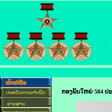
ກອງພັນໃຫຍ່ 584 ປ