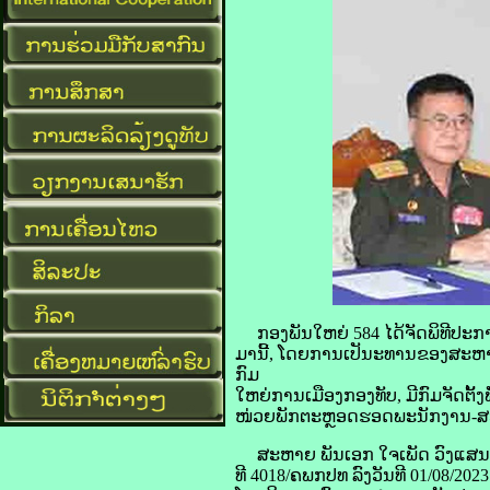
ກອງພັນໃຫຍ່ 584 ໄດ້ຈັດພິທີປະກາດ
ມານີ້, ໂດຍການເປັນະທານຂອງສະຫາ
ກົມ
ໃຫຍ່ການເມືອງກອງທັບ, ມີກົມຈັດຕ
ໜ່ວຍພັກຕະຫຼອດຮອດພະນັກງານ-ສະມາ
ສະຫາຍ ພັນເອກ ໃຈເພັດ ວົງແສນສົມ
ທີ 4018/ຄພກປທ ລົງວັນທີ 01/08