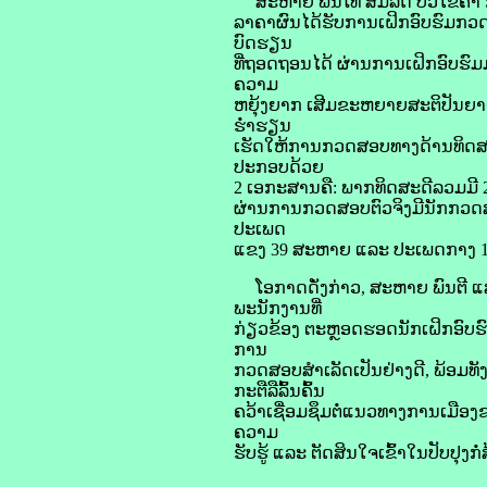
ສະຫາຍ ພັນໂທ ສົມລິດ ບົວໄຂຄໍາ ກ
ລາຄາຜົນໄດ້ຮັບການເຝິກອົບຮົມກວດສອ
ບົດຮຽນ
ທີ່ຖອດຖອນໄດ້ ຜ່ານການເຝິກອົບຮົ
ຄວາມ
ຫຍຸ້ງຍາກ ເສີມຂະຫຍາຍສະຕິປັນຍາເຊ
ຮ່ຳຮຽນ
ເຮັດໃຫ້ການກວດສອບທາງດ້ານທິດສະດ
ປະກອບດ້ວຍ
2 ເອກະສານຄື: ພາກທິດສະດີລວມມີ 
ຜ່ານການກວດສອບຕົວຈິງມີນັກກວດສ
ປະເພດ
ແຂງ 39 ສະຫາຍ ແລະ ປະເພດກາງ 1 ສ
ໂອກາດດັ່ງກ່າວ, ສະຫາຍ ພົນຕີ ແສ
ພະນັກງານທີ່
ກ່ຽວຂ້ອງ ຕະຫຼອດຮອດນັກເຝິກອົບຮົມ
ການ
ກວດສອບສຳເລັດເປັນຢ່າງດີ, ພ້ອມທ
ກະຕືລືລົ້ນຄົ້ນ
ຄວ້າເຊື່ອມຊຶມຕໍ່ແນວທາງການເມືອງ
ຄວາມ
ຮັບຮູ້ ແລະ ຕັດສິນໃຈເຂົ້າໃນປັບປຸງ