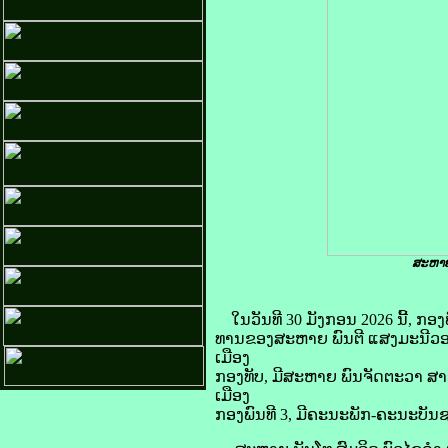
ສະຫາຍ
ໃນວັນທີ 30 ມັງກອນ 2026 ນີ້, ກ
ທານຂອງສະຫາຍ ພົນຕີ ແສງມະນີວ
ເມືອງ
ກອງທັບ, ມີສະຫາຍ ພົນຈັດຕະວາ 
ເມືອງ
ກອງພົນທີ 3, ມີຄະນະພັກ-ຄະນະບັນຊ