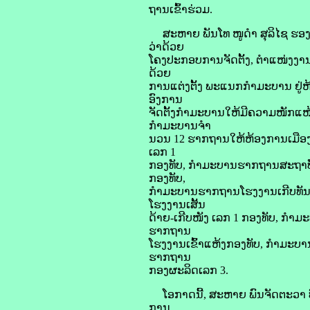
ຖານເຂົ້າຮ່ວມ.
ສະຫາຍ ພັນໂທ ໜູດຳ ສຸລິໄຊ ຮອງຫ
ວ່າດ້ວຍ
ໂຄງປະກອບການຈັດຕັ້ງ, ຕຳແໜ່ງງານຢ
ດ້ວຍ
ການແຕ່ງຕັ້ງ ພະແນກກຳມະບານ ຢູ່ຫ້
ອົງການ
ຈັດຕັ້ງກຳມະບານໃຫ້ມີຄວາມໜັກແໜ້
ກຳມະບານຈຳ
ນວນ 12 ຮາກຖານໃຫ້ຫ້ອງການເມືອງ,
ເລກ 1
ກອງທັບ, ກຳມະບານຮາກຖານສະຖາບັ
ກອງທັບ,
ກຳມະບານຮາກຖານໂຮງງານເກີບທັນວ
ໂຮງງານເສັ້ນ
ດ້າຍ-ເກີບໜັງ ເລກ 1 ກອງທັບ, ກ
ຮາກຖານ
ໂຮງງານເຂົ້າແຫ້ງກອງທັບ, ກຳມະບ
ຮາກຖານ
ກອງຜະລິດເລກ 3.
ໂອກາດນີ້, ສະຫາຍ ພົນຈັດຕະວາ ບົວ
ການ