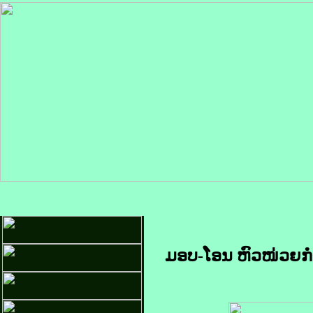
ມອບ-ໂອນ ຫົວໜ່ວຍກ