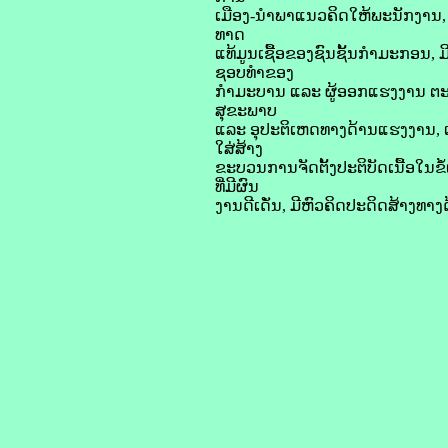
ເມືອງ-ນຳພາແນວຄິດໃຫ້ພະນັກງານ, 
ທາດ
ແທ້ມູນເຊື້ອຂອງຊົນຊັ້ນກຳມະກອນ,
ຊອບທຳຂອງ
ກຳມະບານ ແລະ ຜູ້ອອກແຮງງານ ຕະຫ
ສຸຂະພາບ
ແລະ ອຸປະຕິເຫດທາງດ້ານແຮງງານ, ແ
ໃສ່ສ້າງ
ຂະບວນການຈັດຕັ້ງປະຕິບັດເນື້ອໃນຂໍ
ທີ່ມີຜົນ
ງານດີເດັ່ນ, ມີຫົວຄິດປະດິດສ້າງທ