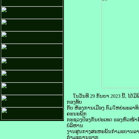
ໃນວັນທີ 29 ກັນຍາ 2023 ນີ້, ໄດ
ກອງທັບ
ກັບ ຫ້ອງການເມືອງ ກົມໃຫຍ່ພະລາ
ຄະນະພັກ
ກະຊວງປ້ອງກັນປະເທດ ຮອງຫົວໜ້າກ
ບໍລິຫານ
ງານສູນກາງສະຫະພັນກຳມະບານລາວ
ກຳມະບານຮາກ