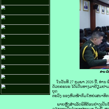
ທ່ານ ພ
ໃນວັນທີ 27 ກຸມພາ 2026 ນີ້, ທ
ດ້ວຍຄະນະ ໄດ້ເດີນທາງມາຢ້ຽມຢາມ 
ບຸດ
ຕະວົງ ຮອງຫົວໜ້າກົມໃຫຍ່ເສນາທິ
ພາຍຫຼັງສຳເລັດພິທີຕ້ອນຢ່າງ​ເປັ
ວຽກງານໃນໄລຍະຜ່ານມາ ໃນນີ້, ສອງຝ່