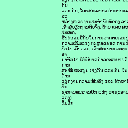
ກັນ
ແລະ ກັນ, ໂດຍສະເພາະແມ່ນການແລກປ່
ລະ
ຫວ່າງໜ່ວຍງານປະຈຳພື້ນທີ່ຂອງ ລາວ ແ
ເຂົ້າສູ່ວຽກງານຕົວຈິງ, ຕ້ານ ແລ
ປະເທດ,
ສືບຕໍ່ຮ່ວມມືກັນໃນການລາດຕະເວນຢ
ຄວາມເຂັ້ມແຂງ ຕະຫຼອດຮອດ ການເພ
ທັບໄທ ເວົ້າລວມ, ເວົ້າສະເພາະ ລ
ອາ
ນາຈັກໄທ ໃຫ້ມີບາດກ້າວຂະຫຍາຍຕົວ
ການ
ສະໜັບສະໜູນ ເຊິ່ງກັນ ແລະ ກັນ ໃ
ດ້ານ
ວຽກງານຄວາມໝັ້ນຄົງ ແລະ ຮັກສາສ
ບັນ
ຊາການທະຫານບົກ ແຫ່ງ ຣາຊະອານາຈັກ
ແດງ)
ຕື່ມອີກ.