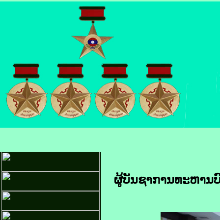
ຜູ້ບັນຊາການທະຫານບ