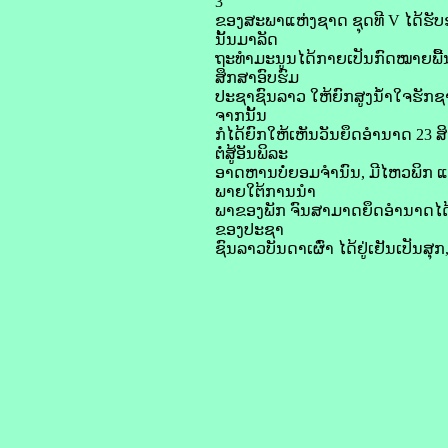
3
ຂອງສະພາແຫ່ງຊາດ ຊຸດທີ V ໄດ້ຮັບຮອ
ນັ້ນມາລັດ
ຖະທຳມະນູນໄດ້ກາຍເປັນກົດໝາຍພື
ສຶກສາອົບຮົມ
ປະຊາຊົນລາວ ໃຫ້ຍົກສູງນໍ້າໃຈຮັກຊ
ຈາກນັ້ນ
ກໍໄດ້ຍົກໃຫ້ເຫັນວັນຍຶດອຳນາດ 23 
ຕໍ່ສູ້ອັນພິລະ
ອາດຫານບໍ່ຍອມຈຳນົນ, ມີໄຫວພິກ ແລ
ພາຍໃຕ້ການນຳ
ພາຂອງພັກ ຈົນສາມາດຍຶດອຳນາດໄດ້ 
ຂອງປະຊາ
ຊົນລາວບັນດາເຜົ່າ ໄດ້ຢູ່ເຢັນເປັນສ