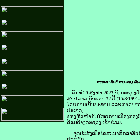
ສະຫາຍ ພົນຕີ ສອນທອງ ພົມ
ວັນທີ 29 ສິງຫາ 2023 ນີ້, ກະຊວ
ສປປ ລາວ ຄົບຮອບ 32 ປີ (15/8/1991-
ໂດຍການເປັນປະທານ ແລະ ກ່າວປາຖ
ປະເທດ,
ຮອງຫົວໜ້າກົມໃຫຍ່ການເມືອງກອງທ
ອ້ອມຂ້າງກະຊວງ ເຂົ້າຮ່ວມ.
ຈຸດປະສົງເພື່ອໂຄສະນາສຶກສາອົບຮົ
ປະຫວັດ