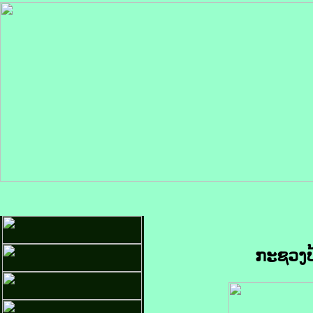
ກະຊວງປ