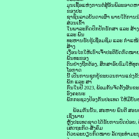
ມູນເຊື້ອແຫ່ງການຕໍ່ສູ້ອັນພິລະອາດຫ
ຂອງປະ
ຊາຊົນລາວບັນດາເຜົ່າ ພາຍໃຕ້ການນຳ
ສ່ວນເຂົ້າ
ໃນພາລະກິດປົກປັກຮັກສາ ແລະ ສ້າ
ແລະ ພົນ
ທະຫານຮັບຮູ້ເຊື່ອມຊຶມ ແລະ ກໍາແ
ສ້າງ
ເງື່ອນໄຂໃຫ້ເຂົາເຈົ້າປະຕິບັດກົດໝ
ພັນທະຂອງ
ຕົນຢ່າງຖືກຕ້ອງ, ສຶກສາອົບຮົມໃຫ້ທຸ
ໂອກາດ
ນີ້ ເປັນການຊຸກຍູ້ຂະບວນການແຂ່ງຂ
ພັກ ແລະ ສາ
ກົນໃນປີ 2023, ພ້ອມກັນຈັດຕັ້ງຜັນ
ອົງຄະນະ
ພັກກະຊວງປ້ອງກັນປະເທດ ໃຫ້ມີບັນຍາ
ພ້ອມກັນນັ້ນ, ສະຫາຍ ພົນຕີ ສອນທ
ເຊິ່ງພາຍ
ຫຼັງປະເທດຊາດໄດ້ຮັບການປົດປ່ອຍ, 
ເສດຖະກິດ-ສັງຄົມ
ດ້ວຍລະບຽບກົດໝາຍ ລັດຖະທຳມະນູນສະ