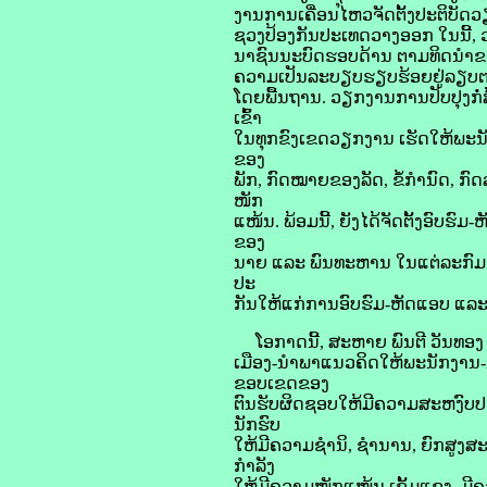
ງານການເຄື່ອນໄຫວຈັດຕັ້ງປະຕິບັດ
ຊວງປ້ອງກັນປະເທດວາງອອກ ໃນນີ້, 
ນາຊົນນະບົດຮອບດ້ານ ຕາມທິດນຳຂອງພັ
ຄວາມເປັນລະບຽບຮຽບຮ້ອຍຢູ່ລຽບ
ໂດຍພື້ນຖານ. ວຽກງານການປັບປຸງກໍ
ເຂົ້າ
ໃນທຸກຂົງເຂດວຽກງານ ເຮັດໃຫ້ພະນັກງ
ຂອງ
ພັກ, ກົດໝາຍຂອງລັດ, ຂໍ້ກຳນົດ, 
ໜັກ
ແໜ້ນ. ພ້ອມນີ້, ຍັງໄດ້ຈັດຕັ້ງອົບຮ
ຂອງ
ນາຍ ແລະ ພົນທະຫານ ໃນແຕ່ລະກົມກອ
ປະ
ກັນໃຫ້ແກ່ການອົບຮົມ-ຫັດແອບ ແລະ ສ
ໂອກາດນີ້, ສະຫາຍ ພົນຕີ ວັນທອງ 
ເມືອງ-ນຳພາແນວຄິດໃຫ້ພະນັກງານ-ນ
ຂອບເຂດຂອງ
ຕົນຮັບຜິດຊອບໃຫ້ມີຄວາມສະຫງົບປອດ
ນັກຮົບ
ໃຫ້ມີຄວາມຊຳນິ, ຊຳນານ, ຍົກສູງສະຕິ
ກຳລັງ
ໃຫ້ມີຄວາມໜັກແໜ້ນ ເຂັ້ມແຂງ, ມີຄ