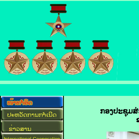
ກອງປະຊຸມສ່