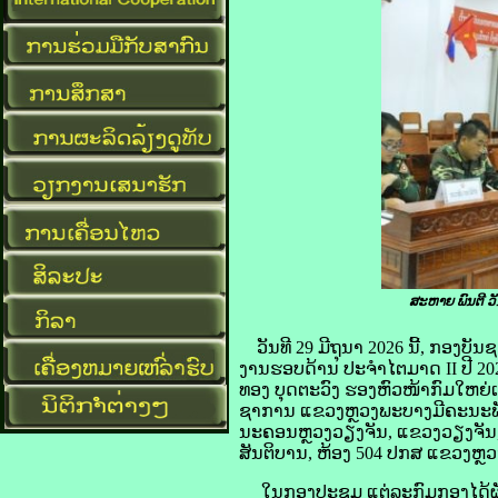
ສະຫາຍ ພົນຕີ ວັ
ວັນທີ 29 ມີຖຸນາ 2026 ນີ້, ກ
ງານຮອບດ້ານ ປະຈຳໄຕມາດ II ປີ 2
ທອງ ບຸດຕະວົງ ຮອງຫົວໜ້າກົມໃຫຍ
ຊາການ ແຂວງຫຼວງພະບາງມີຄະນະພ
ນະຄອນຫຼວງວຽງຈັນ, ແຂວງວຽງຈັນ, ກ
ສັນຕິບານ, ຫ້ອງ 504 ປກສ ແຂວງຫຼ
ໃນກອງປະຊຸມ ແຕ່ລະກົມກອງໄດ້ຜັ