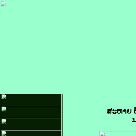
ສະຫາຍ ພົ
ນ