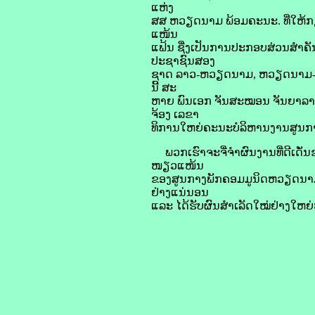
ແຫ່ງ
ສສ ຫວຽດນາມ ພ້ອມຄະນະ. ທີ່ໃຫ້ກຽດ
ແໜ້ນ
ແຟ້ນ ຊື່ງເປັນການປະກອບສ່ວນສຳຄ
ປະຊາຊົນສອງ
ຊາດ ລາວ-ຫວຽດນາມ, ຫວຽດນາມ-ລາວ ທ
ນີ້ ສະ
ຫາຍ ພົນເອກ ຈັນສະໝອນ ຈັນຍາລາດ
ຈ້ອງ ເລຂາ
ທິການໃຫຍ່ຄະນະບໍລິຫານງານສູນກາ
ພວກເຮົາຈະຈື່ຈຳຜົນງານທີ່ດີເດັ່
ໜຽວແໜ້ນ
ຂອງສູນກາງພັກຄອມມູນິດຫວຽດນາມ
ຢ່າງແນ່ນອນ
ແລະ ໄດ້ຮັບຜົນສຳເລັດໃໝ່ຢ່າງໃຫຍ່ຫ