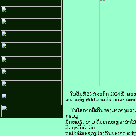
ໃນວັນທີ 25 ກໍລະກົດ 2024 ນີ້.
ເທດ ແຫ່ງ ສປປ ລາວ ພ້ອມດ້ວຍຄະນະ
ໃນໂອກາດທີ່ເດີນທາງມາວາງພວງມາ
ກອມມູ
ນິດຫວຽດນາມ ທີ່ນະຄອນຫຼວງຮ່າໂ
ລັດຖະມົນຕີ ລັດ
ຖະມົນຕີກະຊວງປ້ອງກັນປະເທດ ແຫ່ງ