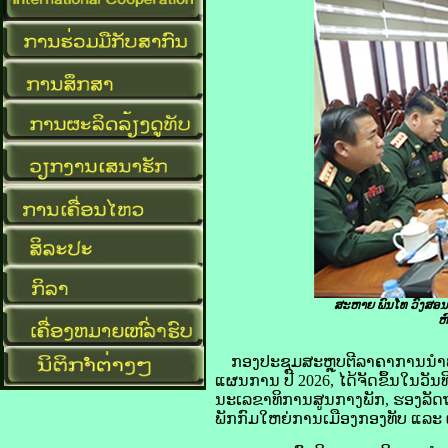
ສະຫາຍ ພົນໂທ ວົງສອນ
ຫ
ກອງປະຊຸມສະຫຼຸບຕີລາຄາການນໍາ
ແຜນການ ປີ 2026, ໄດ້ຈັດຂຶ້ນໃນວັ
ນະເລຂາທິການສູນກາງພັກ, ຮອງລັດ
ພັກກົມໃຫຍ່ການເມືອງກອງທັບ ແລະ ຜ