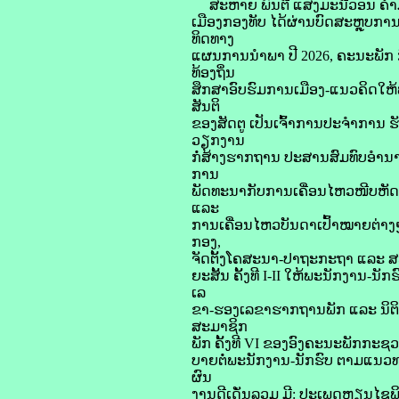
ສະຫາຍ ພົນຕີ ແສງມະນີວອນ ຄໍາ
ເມືອງກອງທັບ ໄດ້ຜ່ານບົດສະຫຼຸບກ
ທິດທາງ
ແຜນການນໍາພາ ປີ 2026, ຄະນະພັກ ກ
ທ້ອງຖິ່ນ
ສຶກສາອົບຮົມການເມືອງ-ແນວຄິດໃຫ້ພ
ສັນຕິ
ຂອງສັດຕູ ເປັນເຈົ້າການປະຈຳການ 
ວຽກງານ
ກໍ່ສ້າງຮາກຖານ ປະສານສົມທົບອໍາ
ການ
ພັດທະນາກັບການເຄື່ອນໄຫວໜີບຫັດ
ແລະ
ການເຄື່ອນໄຫວບັນດາເປົ້າໝາຍຕ່
ກອງ,
ຈັດຕັ້ງໂຄສະນາ-ປາຖະກະຖາ ແລະ ສະເ
ຍະສັ້ນ ຄັ້ງທີ I-II ໃຫ້ພະນັກງານ-ນັ
ເລ
ຂາ-ຮອງເລຂາຮາກຖານພັກ ແລະ ນິຕິກໍ
ສະມາຊິກ
ພັກ ຄັ້ງທີ VI ຂອງອົງຄະນະພັກກະຊ
ບາຍຕໍ່ພະນັກງານ-ນັກຮົບ ຕາມແນວທ
ຜົນ
ງານດີເດັ່ນລວມ ມີ: ປະເພດຫຼຽນໄຊພິລ