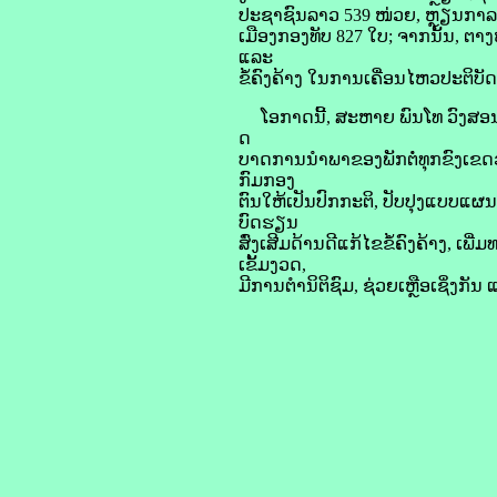
ປະຊາຊົນລາວ 539 ໜ່ວຍ, ຫຼຽນກາລະ
ເມືອງກອງທັບ 827 ໃບ; ຈາກນັ້ນ, 
ແລະ
ຂໍ້ຄົງຄ້າງ ໃນການເຄື່ອນໄຫວປະຕິບັ
ໂອກາດນີ້, ສະຫາຍ ພົນໂທ ວົງສອນ ອິ
ດ
ບາດການນໍາພາຂອງພັກຕໍ່ທຸກຂົງເຂດ
ກົມກອງ
ຕົນໃຫ້ເປັນປົກກະຕິ, ປັບປຸງແບບແ
ບົດຮຽນ
ສົ່ງເສີມດ້ານດີແກ້ໄຂຂໍ້ຄົງຄ້າງ,
ເຂັ້ມງວດ,
ມີການຕຳນິຕິຊົມ, ຊ່ວຍເຫຼືອເຊິ່ງກັນ 