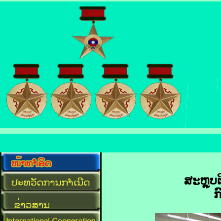
ສະຫຼຸບ
ກ