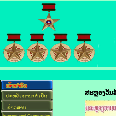
ສະຫຼອງວັນສ