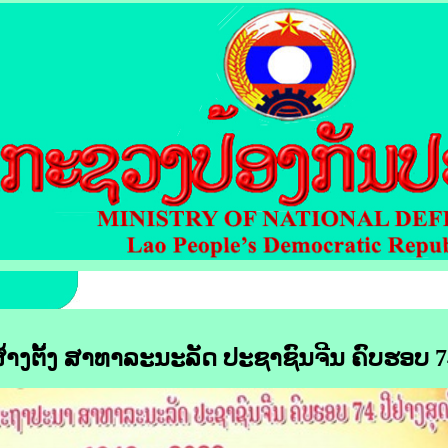
້າງຕັ້ງ ສາທາລະນະລັດ ປະຊາຊົນຈີນ ຄົບຮອບ
7