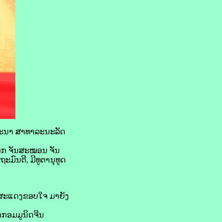
ປະນາ ສາທາລະນະລັດ
ນເອກ ຈັນສະໝອນ ຈັນ
ມົນຕີ, ມີທູຕານຸທູດ
 ສະແດງຂອບໃຈ ມາຍັງ
ັກກອມມູນິດຈີນ