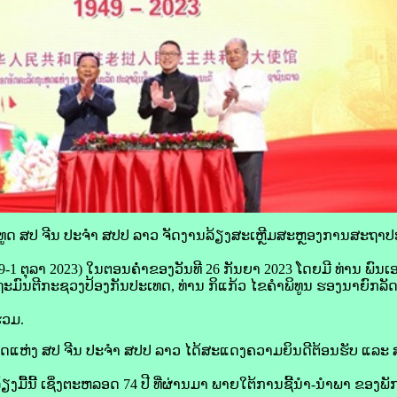
ູດ ສປ ຈີນ ປະຈຳ ສປປ ລາວ ຈັດງານລ້ຽງສະເຫຼີມສະຫຼອງການສະຖາ
949-1 ຕຸລາ 2023) ໃນຕອນຄ່ຳຂອງວັນທີ 26 ກັນຍາ 2023 ໂດຍມີ ທ່ານ ພົ
ມົນຕີກະຊວງປ້ອງກັນປະເທດ, ທ່ານ ກິແກ້ວ ໄຂຄໍາພິທູນ ຮອງນາຍົກລັດຖະ
່ວມ.
ູດແຫ່ງ ສປ ຈີນ ປະຈຳ ສປປ ລາວ ໄດ້ສະແດງຄວາມຍິນດີຕ້ອນຮັບ ແລະ
້ຽງມື້ນີ້ ເຊິ່ງຕະຫລອດ 74 ປີ ທີ່ຜ່ານມາ ພາຍໃຕ້ການຊີ້ນໍາ-ນໍາພາ ຂອງພ