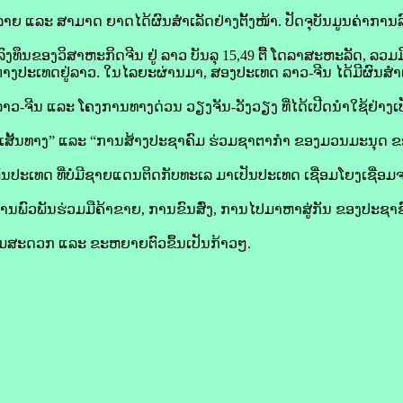
ຍ ແລະ ສາມາດ ຍາດໄດ້ຜົນສຳເລັດຢ່າງຕັ້ງໜ້າ. ປັດຈຸບັນມູນຄ່າການລົ
ລົງທຶນຂອງວິສາຫະກິດຈີນ ຢູ່ ລາວ ບັນລຸ 15,49 ຕື້ ໂດລາສະຫະລັດ, ລວ
ຕ່າງປະເທດຢູ່ລາວ. ໃນໄລຍະຜ່ານມາ, ສອງປະເທດ ລາວ-ຈີນ ໄດ້ມີຜົນສໍາເ
 ລາວ-ຈີນ ແລະ ໂຄງການທາງດ່ວນ ວຽງຈັນ-ວັງວຽງ ທີ່ໄດ້ເປີດນຳໃຊ້ຢ່າງເ
ວ ໜຶ່ງເສັ້ນທາງ” ແລະ “ການສ້າງປະຊາຄົມ ຮ່ວມຊາຕາກຳ ຂອງມວນມະນຸດ ຂອ
ເທດ ທີ່ບໍ່ມີຊາຍແດນຕິດກັບທະເລ ມາເປັນປະເທດ ເຊື່ອມໂຍງເຊື່ອມ
ການພົວພັນຮ່ວມມືຄ້າຂາຍ, ການຂົນສົ່ງ, ການໄປມາຫາສູ່ກັນ ຂອງປະ
ມສະດວກ ແລະ ຂະຫຍາຍຕົວຂຶ້ນເປັນກ້າວໆ.