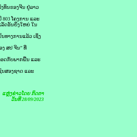
ງທຶນຂອງຈີນ ຢູ່ລາວ
ມມີ 803 ໂຄງການ ແລະ
ລັດອັນຍິ່ງໃຫຍ່ ໃນ
ປັນທາງການແລ້ວ ເຊິ່ງ
ງ ສປ ຈີນ” ທີ່
ຈອດກັບພາກພື້ນ ແລະ
ຊາຊົນສອງຊາດ ແລະ
ແຫຼ່ງຂ່າວໂດຍ ກິດຕາ
ວັນທີ 28/09/2023