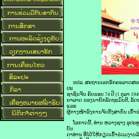
ຂປລ. ສະຖານເອກອັກຄະລາດສະທ
ປະ
ຊາຊົນຈີນ ຄົບຮອບ 74 ປີ (1 ຕຸລາ 1
ຍາລາດ ຮອງນາຍົກລັດຖະມົນຕີ, ລັດຖະ
ແລະ
ຜູ້ຕາງໜ້າອົງການຈັດຕັ້ງສາກົນ ເຂົ້າຮ
ໂອກາດນີ້, ທ່ານ ຫວາງຊາງ ອຸປະທ
ບັນ
ດາທ່ານ ທີ່ໄດ້ໃຫ້ກຽດເຂົ້າຮ່ວມງານລ