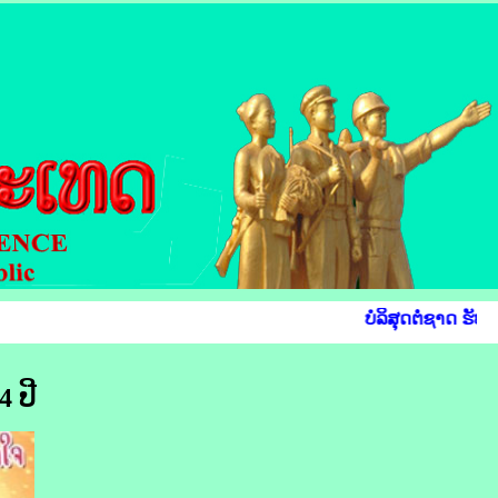
ບໍລິສຸດຕໍ່ຊາດ ຮັບໃ
4 ປີ