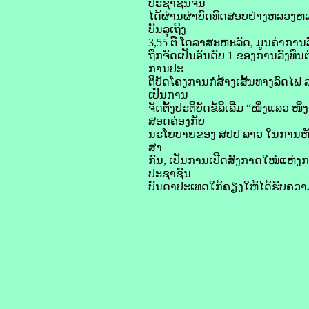
ປະຊາຊົນຈີນ
ໄດ້ຜ່ານຜ່າບົດທົດສອບຢ່າງຫລວງຫລາ
ບັນລຸເຖິງ
3,55 ຕື້ ໂດລາສະຫະລັດ, ມູນຄ່າການ
ຖືກຈັດເປັນອັນດັບ 1 ຂອງການລົງທຶນ
ການປະ
ຕິບັດໂຄງການກໍ່ສ້າງເສັ້ນທາງລົດໄຟ
ເປັນການ
ຈັດຕັ້ງປະຕິບັດຂໍ້ລິເລີ່ມ “ໜຶ່ງແລ
ສອດຄ່ອງກັບ
ນະໂຍບາຍຂອງ ສປປ ລາວ ໃນການຫັນປະ
ສາ
ກົນ, ເປັນການເປີດສັງກາດໃໝ່ແຫ່ງ
ປະຊາຊົນ
ບັນດາປະເທດໃກ້ຄຽງໃຫ້ໄດ້ຮັບຄວາ