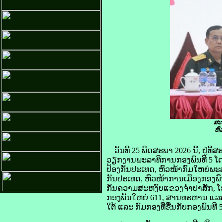
ສະ
ຫົ
ວັນທີ 25 ພຶດສະພາ 2026 ນີ້, ຢູ
ວຽກງານພະລາທິການກອງພົນທີ 5 ໂດ
ປ້ອງກັນປະເທດ, ຫົວໜ້າກົມໃຫຍ່ພ
ກັນປະເທດ, ຫົວໜ້າການເມືອງກອງ
ກັນຄວາມສະຫງົບແຂວງຈຳປາສັກ, ໂຮງ
ກອງພັນໃຫຍ່ 611, ສານທະຫານ ແລະ 
ໃຕ້ ແລະ ກົມກອງທີ່ຂື້ນກັບກອງພົນທີ 5