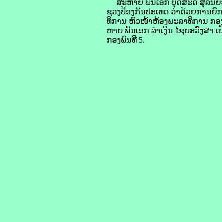
ສະຫາຍ ພັນເອກ ບຸດສະດີ ສຸລິນຍະ
ຊວງປ້ອງກັນປະເທດ ວ່າດ້ວຍການຍ
ທິການ ຫົວໜ້າຫ້ອງພະລາທິການ ກອງພ
ຫາຍ ພັນເອກ ລຳເງີນ ໄຊຍະວົງສາ 
ກອງພົນທີ 5.