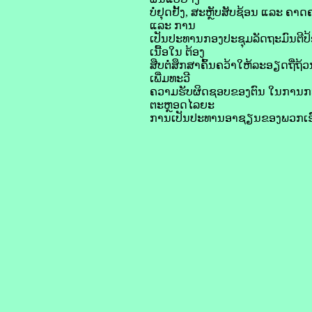
ບໍ່ຢຸດຢັ້ງ, ສະຫຼັບສັບຊ້ອນ ແລະ 
ແລະ ການ
ເປັນປະທານກອງປະຊຸມລັດຖະມົນຕີ
ເນື້ອໃນ ຕ້ອງ
ສືບຕໍ່ສຶກສາຄົ້ນຄວ້າໃຫ້ລະອຽດຖີ່
ເພີ່ມທະວີ
ຄວາມຮັບຜິດຊອບຂອງຕົນ ໃນການກະກ
ຕະຫຼອດໄລຍະ
ການເປັນປະທານອາຊຽນຂອງພວກເຮ