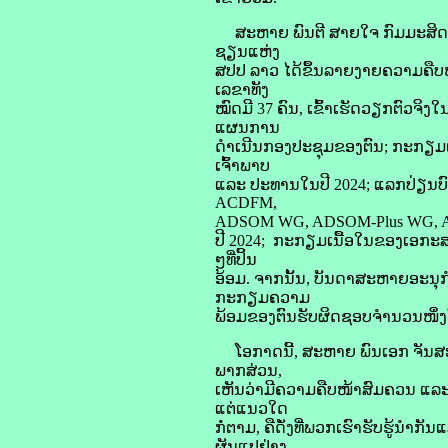
ສະຫາຍ ພົນຕີ ສາຍໃຈ ກົມມະສິດ ຫົ
ຊຽນແຫ່ງ
ສປປ ລາວ ໄດ້ຂຶ້ນລາຍງາຍຄວາມຄືບ
ເລຂາທັງ
ໝົດມີ 37 ຄົນ, ເຂົ້າເຮັດວຽກຕົວ
ແຜນການ
ດຳເນີນກອງປະຊຸມຂອງຕົນ; ກະກຽມເ
ເຈົ້າພາບ
ແລະ ປະທານໃນປີ 2024; ແລກປ່ຽນບ
ACDFM,
ADSOM WG, ADSOM-Plus WG, AD
ປີ 2024; ກະກຽມເນື້ອໃນຂອງເອກະສານ
ໆທີ່ປິ້ນ
ອ້ອມ. ຈາກນັ້ນ, ບັນດາສະຫາຍອະນ
ກະກຽມຄວາມ
ພ້ອມຂອງຕົນຮັບຜິດຊອບຈໍານວນໜຶ່ງຕື
ໂອກາດນີ້, ສະຫາຍ ພົນເອກ ຈັນ
ພາກສ່ວນ,
ເຫັນວ່າມີຄວາມຄືບໜ້າສົມຄວນ ແລະ 
ແຕ່ແນວໃດ
ກໍ່ຕາມ, ຄືດັ່ງທີ່ພວກເຮົາຮັບຮູ້ນ
ຜັນແປຢ່າງ