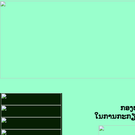
ກອງ
ໃນການກະກຽມ