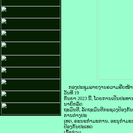
ກອງປະຊຸມລາຍງານຄວາມຄືບໜ້າປ
ວັນທີ 19
ກັນຍາ 2023 ນີ້, ໂດຍການເປັນປະ
ນາຍົກລັດ
ຖະມົນຕີ, ລັດຖະມົນຕີກະຊວງປ້ອງ
ການຕ່າງປະ
ເທດ, ຄະນະກຳມະການ, ອະນຸກຳມະ
ປ້ອງກັນປະເທດ
ເຂົ້າຮ່ວມ.