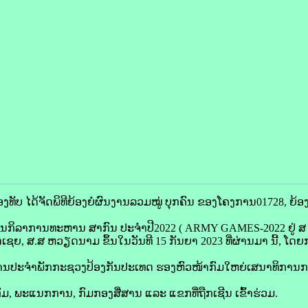
ທັບ ໄດ້ຈັດພິທີຍ້ອງຍໍຜົນງານລວມໝູ່ ບຸກຄົນ ຂອງໂຄງການ01728, ຍ້ອງ
ັນກິລາການທະຫານ ສາກົນ ປະຈຳປີ2022 ( ARMY GAMES-2022 ຢູ່ ສ 
ັດເຊຍ, ສ.ສ ຫວຽດນາມ ຂຶ້ນໃນວັນທີ 15 ກັນຍາ 2023 ທີ່ຜ່ານມາ ນີ້, 
ະການປະຈໍາພັກກະຊວງປ້ອງກັນປະເທດ ຮອງຫົວໜ້າກົມໃຫຍ່ເສນາທິການກ
, ພະແນກການ, ກົມກອງສື່ສານ ແລະ ແຂກທີ່ຖືກເຊີນ ເຂົ້າຮ່ວມ.