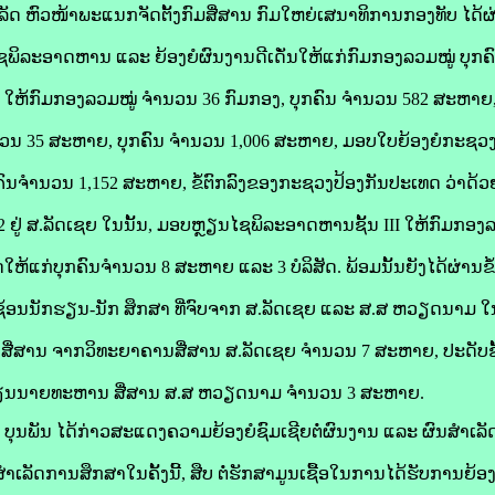
ຫົວໜ້າພະແນກຈັດຕັ້ງກົມສື່ສານ ກົມໃຫຍ່ເສນາທິການກອງທັບ ໄດ້ຜ່າ
ິລະອາດຫານ ແລະ ຍ້ອງຍໍຜົນງານດີເດັ່ນໃຫ້ແກ່ກົມກອງລວມໝູ່ ບຸກຄົ
 ໃຫ້ກົມກອງລວມໝູ່ ຈໍານວນ 36 ກົມກອງ, ບຸກຄົນ ຈໍານວນ 582 ສະຫາ
ໍານວນ 35 ສະຫາຍ, ບຸກຄົນ ຈໍານວນ 1,006 ສະຫາຍ, ມອບໃບຍ້ອງຍໍກະຊວ
ຄົນຈໍານວນ 1,152 ສະຫາຍ, ຂໍ້ຕົກລົງຂອງກະຊວງປ້ອງກັນປະເທດ ວ່າດ້
ູ່ ສ.ລັດເຊຍ ໃນນັ້ນ, ມອບຫຼຽນໄຊພິລະອາດຫານຊັ້ນ III ໃຫ້ກົມກອງລ
ແກ່ບຸກຄົນຈໍານວນ 8 ສະຫາຍ ແລະ 3 ບໍລິສັດ. ພ້ອມນັ້ນຍັງໄດ້ຜ່ານຂໍ
ຊ້ອນນັກຮຽນ-ນັກ ສຶກສາ ທີ່ຈົບຈາກ ສ.ລັດເຊຍ ແລະ ສ.ສ ຫວຽດນາມ ໃນນ
ຸສື່ສານ ຈາກວິທະຍາຄານສື່ສານ ສ.ລັດເຊຍ ຈຳນວນ 7 ສະຫາຍ, ປະດັບຊັ
ຮງຮຽນນາຍທະຫານ ສື່ສານ ສ.ສ ຫວຽດນາມ ຈຳນວນ 3 ສະຫາຍ.
ນພັນ ໄດ້ກ່າວສະແດງຄວາມຍ້ອງຍໍຊົມເຊີຍຕໍ່ຜົນງານ ແລະ ຜົນສຳເລັດດັ
າເລັດການສຶກສາໃນຄັ້ງນີ້, ສືບ ຕໍ່ຮັກສາມູນເຊື້ອໃນການໄດ້ຮັບການຍ້ອງ