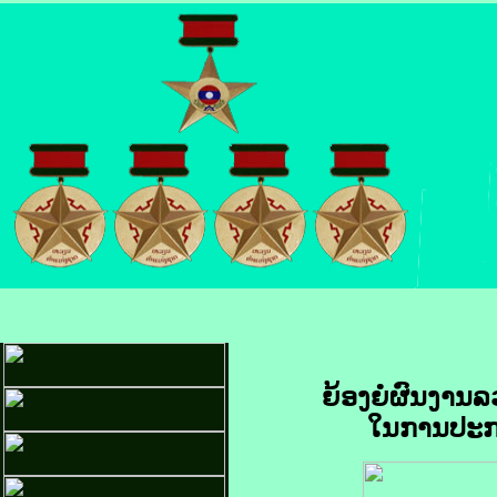
ຍ້ອງຍໍຜົນງານລ
ໃນການປະກອ