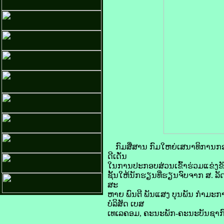
ກົມສື່ສານ ກົມໃຫຍ່ເສນາທິການກອງ
ດີເດັ່ນ
ໃນການປະກອບສ່ວນເຂົ້າຮ່ວມແຂ່ງຂ
ຊັ້ນໃຫ້ນັກຮຽນທີ່ຮຽນຈົບຈາກ ສ. ລ
ສະ
ຫາຍ ພົນຕີ ພັນແສງ ບຸນພັນ ກໍາມ
ບໍລິສັດ ເບສ
ເທເລຄອມ, ຄະນະພັກ-ຄະນະບັນຊາກົມ