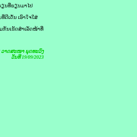
ົດຮຽນທີ່ຮຽນມາໄປ
ດີເດັ່ນ ເອົາໃຈໃສ່
ັນເຮັດສໍາເລັດໜ້າທີ່
ຍ ວາດສະໜາ ພຸດທະວົງ
ວັນທີ 19/09/2023