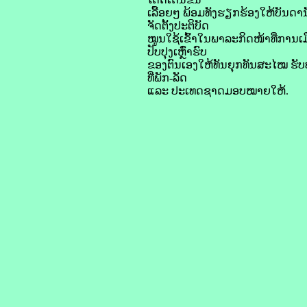
ເລື້ອຍໆ ພ້ອມທັງຮຽກຮ້ອງໃຫ້ບັນດານ
ຈັດຕັ້ງປະຕິບັດ
ໝູນໃຊ້ເຂົ້າໃນພາລະກິດໜ້າທີ່ການເມ
ປັບປຸງເຫຼົ່າຮົບ
ຂອງຕົນເອງໃຫ້ທັນຍຸກທັນສະໄໝ ຮັບປ
ທີ່ພັກ-ລັດ
ແລະ ປະເທດຊາດມອບໝາຍໃຫ້.