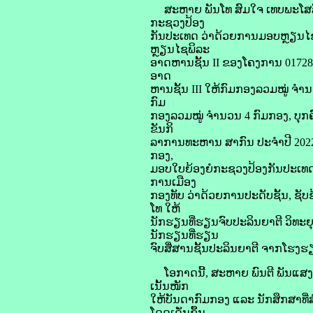
ສະຫາຍ ພັນໂທ ສົມໃຈ ເທບພະໂສລັດ 
ກະຊວງປ້ອງ
ກັນປະເທດ ວ່າດ້ວຍການມອບຫຼຽນໄຊພ
ຫຼຽນໄຊພິລະ
ອາດຫານຊັ້ນ II ຂອງໂຄງການ 01728
ອາດ
ຫານຊັ້ນ III ໃຫ້ກົມກອງລວມໝູ່ ຈ
ກົມ
ກອງລວມໝູ່ ຈໍານວນ 4 ກົມກອງ, ບຸກ
ຂັນກິ
ລາການທະຫານ ສາກົນ ປະຈຳປີ 2022 ຢ
ກອງ,
ມອບໃບຍ້ອງຍໍກະຊວງປ້ອງກັນປະເທດໃຫ້
ການເມືອງ
ກອງທັບ ວ່າດ້ວຍການປະດັບຊັ້ນ, ຊັບ
ໂທ ໃຫ້
ນັກຮຽນທີ່ຮຽນຈົບປະລິນຍາຕີ ວິທະຍ
ນັກຮຽນທີ່ຮຽນ
ຈົບສື່ສານຊັ້ນປະລິນຍາຕີ ຈາກໂ
ໂອກາດນີ້, ສະຫາຍ ພົນຕີ ພັນແສງ ບຸ
ເນັ້ນໜັກ
ໃຫ້ບັນດາກົມກອງ ແລະ ນັກສຶກສາທີ່ສໍ
ໂດດເດັ່ນຂຶ້ນ