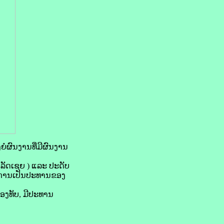
ຍໍຜົນງານທີ່ມີຜົນງານ
ລັດເຊຍ ) ແລະ ປະດັບ
ໂດຍການເປັນປະທານຂອງ
ອງທັບ, ມີປະທານ