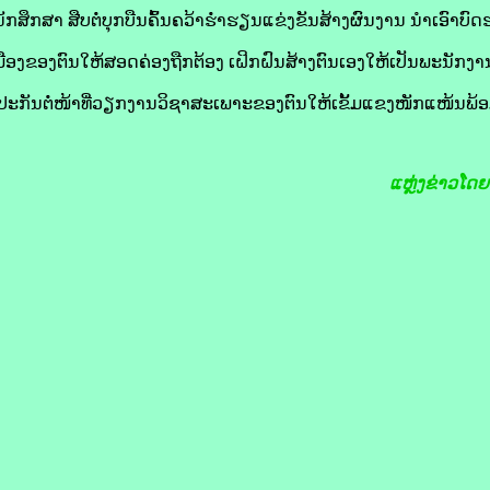
ັກສຶກສາ ສືບຕໍ່ບຸກບືນຄົ້ນຄວ້າຮໍ່າຮຽນແຂ່ງຂັນສ້າງຜົນງານ ນໍາເອົາບ
ືອງຂອງຕົນໃຫ້ສອດຄ່ອງຖືກຕ້ອງ ເຝິກຝົນສ້າງຕົນເອງໃຫ້ເປັນພະນັກງານທີ່
ະກັນຕໍ່ໜ້າທີ່ວຽກງານວິຊາສະເພາະຂອງຕົນໃຫ້ເຂັ້ມແຂງໜັກແໜ້ນພ້ອມກ
ແຫຼ່ງຂ່າວໂດ