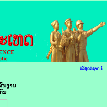
ບໍລິສຸດຕໍ່ຊາດ ຮັບ
ຜົນງານ
ກົນ