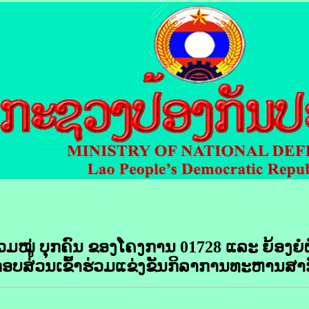
ວມໝູ່ ບຸກຄົນ ຂອງໂຄງການ
01728 ແລະ ຍ້ອງຍໍ
ບສ່ວນເຂົ້າຮ່ວມແຂ່ງຂັນກິລາການທະຫານສາ