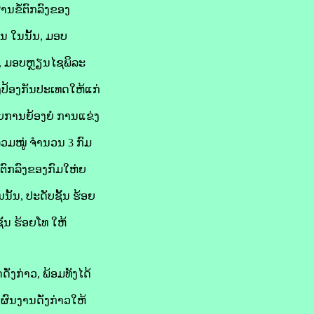
ນຂໍ້ຕົກລົງຂອງ
ນ ໃນນັ້ນ, ມອບ
ຍ, ມອບຫຼຽນໄຊພິລະ
ງປ້ອງກັນປະເທດໃຫ້ແກ່
ວຍການຍ້ອງຍໍ ການແຂ່ງ
ວມໝູ່ ຈໍານວນ 3 ກົມ
້ຕົກລົງຂອງກົມໃຫ່ຍ
ັ້ນ, ປະດັບຊັ້ນ ຮ້ອຍ
້ນ ຮ້ອຍໂທ ໃຫ້
່ງກ່າວ, ພ້ອມທັງໄດ້
ຜົນງານດັ່ງກ່າວໃຫ້