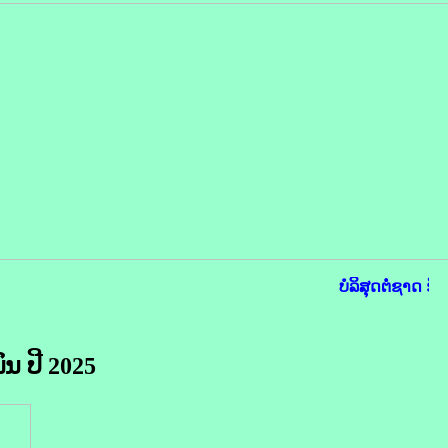
ບໍລິສຸດຕໍ່ຊາດ ຮັ
ນ ປີ 2025