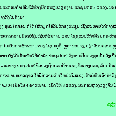
ນຂຶ້ນປະກອບຄໍາເຫັນໃສ່ຮ່າງບົດສະຫຼຸບວຽກງານ ປກຊ-ປກສ 3 ແຂວງ, ນະ
່າງກົງໄປກົງມາ.
 ອຸທະໄກສອນ ກໍໄດ້ໃຫ້ກຽດໂອ້ລົມຕໍ່ກອງປະຊຸມ ເຊິ່ງສະຫາຍໄດ້ຕາງໜ
ງຄວາມຍ້ອງຍໍຊົມເຊີຍຕໍ່ຜົນງານ ແລະ ໄຊຊະນະທີ່ກຳລັງ ປກຊ-ປກສ ທ
ປະຊາຊົນບັນດາເຜົ່າຂອງແຂວງ ໄຊຍະບູລີ, ຫຼວງພະບາງ, ວຽງຈັນນະຄອນ
າຍ ຍັງໄດ້ເນັ້ນໜັກໃຫ້ກໍາລັງ ປກຊ-ປກສ, ອົງການປົກຄອງທຸກຂັ້ນຈົ່ງເພ
ບັດແນວທາງ ປກຊ-ປກສ ທົ່ວປວງຊົນຮອບດ້ານຂອງພັກວາງອອກ, ພ້ອມກັນປະ
ັດທະນາປະເທດຊາດ ໃຫ້ມີຄວາມເຕີບໃຫຍ່ເຂັ້ມແຂງ, ສືບຕໍ່ຫັນເອົາກຳລັງ
າມ 04 ເນື້ອໃນ 4 ຄາດໝາຍ, ເຮັດໃຫ້ 3 ແຂວງ, ນະຄອນຫຼວງວຽງຈັນ 
ແຫຼ່