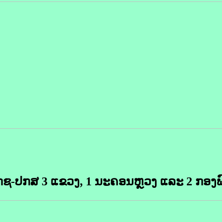
ຊ-ປກສ 3 ແຂວງ, 1 ນະຄອນຫຼວງ ແລະ 2 ກອງພົ