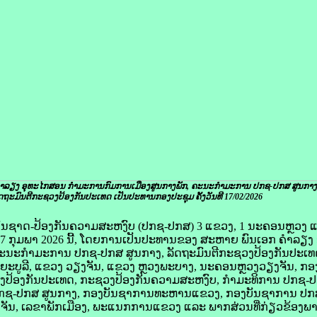
ໍາລຽງ ອຸທະໄກສອນ ກຳມະການກົມການເມືອງສູນກາງພັກ, ຄະນະກຳມະການ ປກຊ-ປກສ ສູນກາງ
ດຖະມົນຕີກະຊວງປ້ອງກັນປະເທດ ເປັນປະທານກອງປະຊຸມ ຄັ້ງວັນທີ 17/02/2026
ັນຊາດ-ປ້ອງກັນຄວາມສະຫງົບ (ປກຊ-ປກສ) 3 ແຂວງ, 1 ນະຄອນຫຼວງ ແ
ທີ 17 ກຸມພາ 2026 ນີ້, ໂດຍການເປັນປະທານຂອງ ສະຫາຍ ພົນເອກ ຄໍາລຽ
ະນະກຳມະການ ປກຊ-ປກສ ສູນກາງ, ລັດຖະມົນຕີກະຊວງປ້ອງກັນປະເທດ
ູລີ, ແຂວງ ວຽງຈັນ, ແຂວງ ຫຼວງພະບາງ, ນະຄອນຫຼວງວຽງຈັນ, ກອງພ
ະຊວງປ້ອງກັນປະເທດ, ກະຊວງປ້ອງກັນຄວາມສະຫງົບ, ກຳມະທິການ ປກຊ
ຊ-ປກສ ສູນກາງ, ກອງບັນຊາການທະຫານແຂວງ, ກອງບັນຊາການ ປກສ 
ັນ, ເລຂາພັກເມືອງ, ພະແນກການແຂວງ ແລະ ພາກສ່ວນທີ່ກ່ຽວຂ້ອງພ