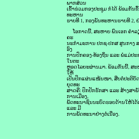
ພາກສ່ວນ
ເຂົ້າຮ່ວມກອງປະຊຸມ ກໍໄດ້ ພ້ອມກັ
ທະຫານ
ຮາບທີ 1, ກອງພັນທະຫານຮາບທີ 2, ຢ
ໂອກາດນີ້, ສະຫາຍ ພົນເອກ ຄໍາລຽງ
ຄະ
ນະກຳມະການ ປກຊ-ປກສ ສູນກາງ ສະແດ
ອົງ
ການປົກຄອງ-ທ້ອງຖິ່ນ ແລະ ພໍ່ແມ່
ໃນຕະ
ຫຼອດໄລຍະຜ່ານມາ. ພ້ອມກັນນີ້, ສະຫ
ໃຫ້
ເປັນປຶກແຜ່ນແໜ້ນໜາ, ສືບຕໍ່ປະຕິ
ຍຸດທະ
ສາດຄື: ປົກປັກຮັກສາ ແລະ ສ້າງສາພ
ການເມືອງ,
ພັດທະນາຊົນນະບົດຮອບດ້ານໃຫ້ໄດ້ຕ
ແລະ ມີ
ການພັດທະນາຢ່າງຕໍ່ເນື່ອງ.