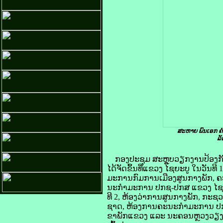
ສະຫາຍ ພົນເອກ ຄ
ລັ
ກອງປະຊຸມ ສະຫຼຸບວຽກງານປ້ອງກ
ໄດ້ຈັດຂຶ້ນທີ່ແຂວງ ໄຊຍະບູ ໃນວັນ
ມະການກົມການເມືອງສູນກາງພັກ, ຄ
ນະກຳມະການ ປກຊ-ປກສ ແຂວງ ໄຊຍະບ
ທີ 2, ຫ້ອງວ່າການສູນກາງພັກ, ກ
ຊາດ, ຫ້ອງການຄະນະກຳມະການ ປກ
ຂາພັກແຂວງ ແລະ ນະຄອນຫຼວງວຽງຈ