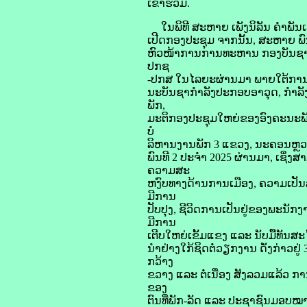
ເຂົ້າຮ່ວມ.
ໃນພິທີ ສະຫາຍ ເພັງນິລັນ ຄໍາພັນ
ເປີດກອງປະຊຸມ ຈາກນັ້ນ, ສະຫາຍ
ຫົວໜ້າການການທະຫານ ກອງບັນຊາກ
ປກຊ
-ປກສ ໃນໄລຍະຜ່ານມາ ພາຍໃຕ້ການຊ
ນະບັນຊາກຳລັງປະກອບອາວຸດ, ກຳລັງ
ພັກ,
ມະຕິກອງປະຊຸມໃຫຍ່ຂອງອົງຄະນະພ
ບໍ
ລິຫານງານພັກ 3 ແຂວງ, ນະຄອນຫຼວ
ພົນທີ 2 ປະຈຳ 2025 ຜ່ານມາ, ເຊິ
ຄວາມສະ
ຫງົບທາງດ້ານການເມືອງ, ຄວາມເປັນ
ມີການ
ປັບປຸງ, ຊີວິດການເປັນຢູ່ຂອງພະນັກງ
ມີການ
ເຕີບໃຫຍ່ເຂັ້ມແຂງ ແລະ ນັບມື້ທັນສະ
ນຳຢ່າງໃກ້ຊິດຕໍ່ວຽກງານ ດັ່ງກ່າວຢ
ກວ້າງ
ຂວາງ ແລະ ຕໍ່ເນື່ອງ ສັງລວມແລ້ວ 
ຂອງ
ຕົນທີ່ພັກ-ລັດ ແລະ ປະຊາຊົນມອບໝາຍ