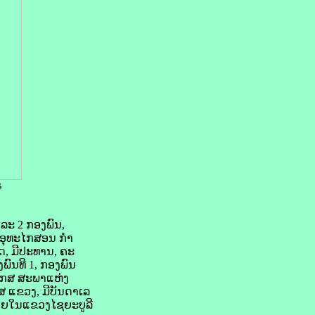
,
ລະ 2 ກອງພົນ,
ງ ອຸທະໄກສອນ ກຳ
, ມີປະທານ, ຄະ
ົນທີ 1, ກອງພົນ
-ປກສ ສະພາແຫ່ງ
ແຂວງ, ມີບັນດາເລ
າຍໃນແຂວງໄຊຍະບູລີ