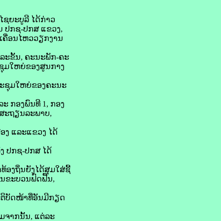
ຊຍະບູລີ ໄດ້ກ່າວ
ານ ປກຊ-ປກສ ແຂວງ,
ເຄື່ອນໄຫວວຽກງານ
ລະຂັ້ນ, ຄະນະພັກ-ຄະ
ະຊຸມໃຫຍ່ຂອງສູນກາງ
 ປະຊຸມໃຫຍ່ຂອງຄະນະ
 ກອງພົນທີ 1, ກອງ
ໄດ້ສະຖຽນລະພາບ,
ືອງ ແລະແຂວງ ໄດ້
ລັງ ປກຊ-ປກສ ໄດ້
ງຖິ່ນຍັງໄດ້ສຸມໃສ່ຊີ້
ປັນຂະບວນຟົດຟື້ນ,
ິບັດໜ້າທີ່ອັນມີກຽດ
ມຈາກນັ້ນ, ແຕ່ລະ