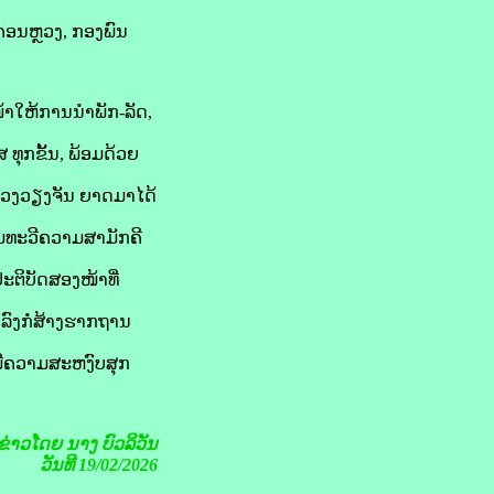
ຄອນຫຼວງ, ກອງພົນ
້າໃຫ້ການນຳພັກ-ລັດ,
ຸກຂັ້ນ, ພ້ອມດ້ວຍ
ຫຼວງວຽງຈັນ ຍາດມາໄດ້
ີ່ມທະວີຄວາມສາມັກຄີ
ຕິບັດສອງໜ້າທີ່
ລົງກໍ່ສ້າງຮາກຖານ
ມີຄວາມສະຫງົບສຸກ
ງຂ່າວໂດຍ ນາງ ບົວລິວັນ
ວັນທີ 19/02/2026