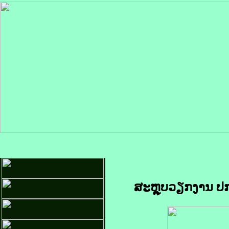
ສະຫຼຸບວຽກງານ ປກ