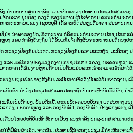
ເພັງ ກໍາມະການສູນກາງພັກ, ເລຂາພັກແຂວງ ປະທານ ປກຊ-ປກສ ແຂວງ ໄ
 ພົນຈັດຕະວາ ບຸນຍອງ ດວງດີ ຮອງປະທານ ຜູ້ປະຈຳການ ຄະນະກຳມະກ
ານທະຫານແຂວງ ໄຊຍະບູລີ ໄດ້ຜ່ານບົດສະຫຼຸບຕີລາຄາ ສະພາບການ
ີ້ນໍາ-ນໍາພາຂອງພັກ, ລັດຖະບານ ກໍຄືຄະນະກຳມະການ ປກຊ-ປກສ ແຕ່
ຫຼວງ ແລະ ກຳລັງທ້ອງຖິ່ນ ໄດ້ພ້ອມກັນຈັດຕັ້ງຜັນຂະຫຍາຍມະຕິກອງປ
ັກ ກະຊວງປ້ອງກັນປະເທດ, ກະຊວງປ້ອງກັນຄວາມສະຫງົບ, ມະຕິກອງ
ງ ແລະ ມະຕິກອງປະຊຸມວຽກງານ ກປຊ-ປກສ 3 ແຂວງ, ນະຄອນຫຼວງ ແລະ
່ງສາມາດຍາດໄດ້ຜົນງານຫຼາຍດ້ານເປັນຕົ້ນແມ່ນພວກເຮົາສາມາດຮັກສາ
ລະບຽບຮຽບຮ້ອຍທາງສັງຄົມ, ລະບົບການຈັດຕັ້ງນັບແຕ່ຂັ້ນຮາກຖານ, ເມ
ານ-ນັກຮົບ ກຳລັງ ປກຊ-ປກສ ແລະ ປະຊາຊົນບັນດາເຜົ່ານັບມື້ດີຂຶ້ນ, ກໍາ
ໄໝຂຶ້ນເປັນກ້າວໆ. ພ້ອມກັນນີ້, ຄະນະພັກ-ຄະນະບັນຊາ ແຕ່ສູນກາງຮອດທ້ອ
ູ່ 3 ແຂວງ, ນະຄອນຫຼວງ ແລະ ກອງພົນທີ 1, ກອງພົນທີ 2 ຢ່າງແຂງແຮງ, ເ
ການເຄື່ອນໄຫວປະຕິບັດໜ້າທີ່ການເມືອງ ຂອງກຳລັງ ປກຊ-ປກສ ສາມາດປະຕ
ໃຫ້ມີຜົນສໍາເລັດ, ຈາກນັ້ນ, ປະທານຊີ້ນຳກອງປະຊຸມ ມີຄຳເຫັນເຈາະຈີ້