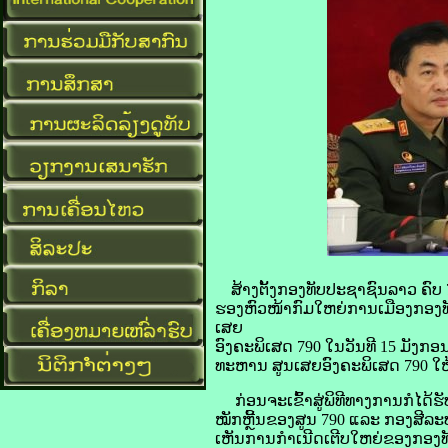
ສ້າງຕັ້ງກອງທັບປະຊາຊົນລາວ ຄົບ
ຮອງຫົວໜ້າກົມໃຫຍ່ການເມືອງກອງທ
ເສຍ
ອົງຄະພິເສດ 790 ໃນວັນທີ 15 ມັງ
ທະຫານ ສູນເສຍອົງຄະພິເສດ 790 ໃຫ
ກ່ອນຈະເຂົ້າສູ່ພິທີທາງການກໍໄດ
ໝັກຫຼີ້ນຂອງສູນ 790 ແລະ ກອງສີລະປ
ເຫັນການກຳເນີດເຕີບໃຫຍ່ຂອງກອງທັ