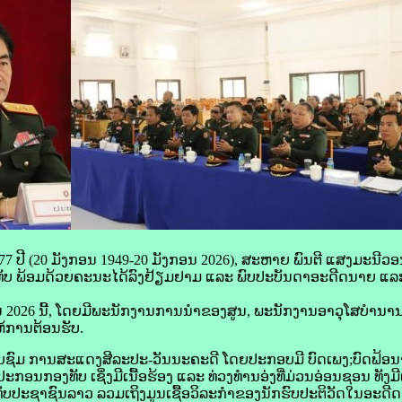
 77 ປີ (20 ມັງກອນ 1949-20 ມັງກອນ 2026), ສະຫາຍ ພົນຕີ ແສງມະນີວ
ັບ ພ້ອມດ້ວຍຄະນະໄດ້ລົງຢ້ຽມຢາມ ແລະ ພົບປະບັນດາອະດີດນາຍ ແລະ 
ກອນ 2026 ນີ້, ໂດຍມີພະນັກງານການນຳຂອງສູນ, ພະນັກງານອາວຸໂສບຳນ
້ການຕ້ອນຮັບ.
້ຮັບຊົມ ການສະແດງສີລະປະ-ວັນນະຄະດີ ໂດຍປະກອບມີ ບົດເພງ;ບົດຟ້
ະກອນກອງທັບ ເຊິ່ງມີເນື້ອຮ້ອງ ແລະ ທ່ວງທຳນອ່ງທີ່ມ່ວນອ່ອນຊອນ ທັງມ
ບປະຊາຊົນລາວ ລວມເຖິງມູນເຊື້ອວິລະກຳຂອງນັກຮົບປະຕິວັດໃນອະດີດຈ