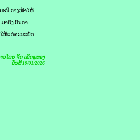
ມະນີ ຕາງໜ້າໃຫ້
 ມາຍັງ ບັນດາ
ບໃຫ້ແກ່ຄະນະພັກ-
ຂ່າວໂດຍ
ຈິດ ເພັດພູທອງ
ວັນທີ 19/01/2026