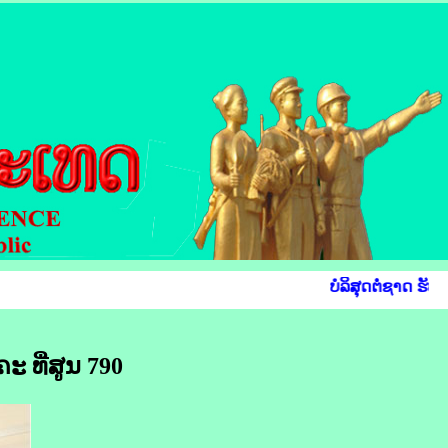
ບໍລິສຸດຕໍ່ຊາດ ຮັບໃ
 ທີ່ສູນ 790