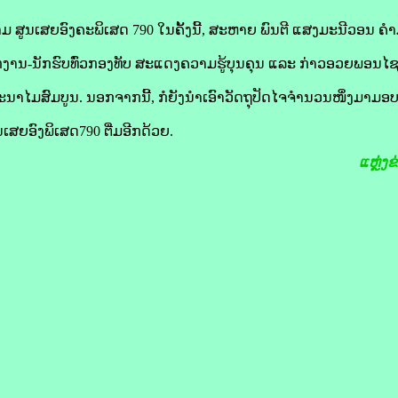
ສູນເສຍອົງຄະພິເສດ 790 ໃນຄັ້ງນີ້, ສະຫາຍ ພົນຕີ ແສງມະນີວອນ ຄຳ
ງານ-ນັກຮົບທົ່ວກອງທັບ ສະແດງຄວາມຮູ້ບຸນຄຸນ ແລະ ກ່າວອວຍພອນໄຊ
ລະນາໄມສົມບູນ. ນອກຈາກນີ້, ກໍຍັງນຳເອົາວັດຖຸປັດໄຈຈຳນວນໜຶ່ງມາມອ
ສຍອົງພິເສດ790 ຕື່ມອີກດ້ວຍ.
ແຫຼ່ງ