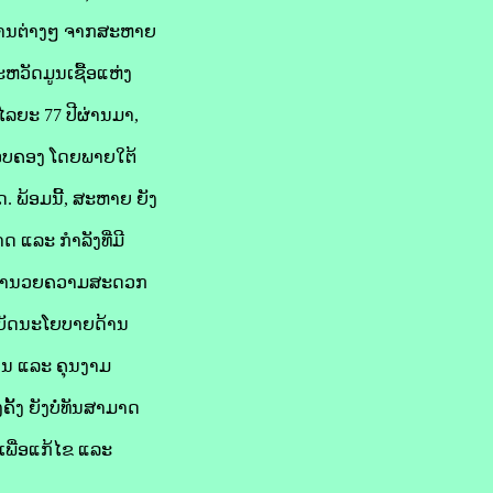
ອດ້ານຕ່າງໆ ຈາກສະຫາຍ
ຫວັດມູນເຊື້ອແຫ່ງ
ລຍະ 77 ປີຜ່ານມາ,
ຄອບຄອງ ໂດຍພາຍໃຕ້
. ພ້ອມນີ້, ສະຫາຍ ຍັງ
 ແລະ ກໍາລັງທີ່ມີ
ະ ອໍານວຍຄວາມສະດວກ
ຕິບັດນະໂຍບາຍດ້ານ
ງານ ແລະ ຄຸນງາມ
້ງ ຍັງບໍ່ທັນສາມາດ
ພື່ອແກ້ໄຂ ແລະ