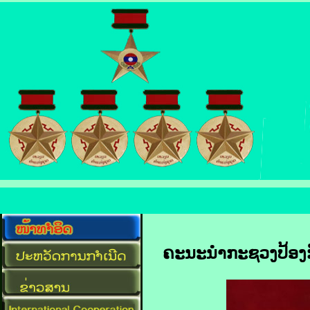
ຄະນະນຳກະຊວງປ້ອງກັ