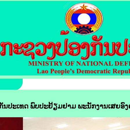
ນປະເທດ ພົບປະຢ້ຽມຢາມ ພະນັກງານເສຍອົງຄະ