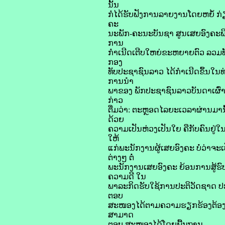
ນັ້ນ
ກໍໄດ້ຮັບຟັງການລາຍງານໂດຍຫຍໍ້ ກ່
ຄະ
ນະພັກ-ຄະນະບັນຊາ ສູນເສຍອົງຄະພິ
ການ
ກຳເນີດເຕີບໃຫຍ່ຂະຫຍາຍຕົວ ລວມທ
ກອງ
ທັບປະຊາຊົນລາວ ໄດ້ກຳເນີດຂຶ້ນໃນ
ການນໍາ
ພາຂອງ ພັກປະຊາຊົນລາວບັນດາເຜົ່າ ໄດ
ກ່າວ
ຕື່ມວ່າ: ຕະຫຼອດໄລຍະເວລາຜ່ານມານັ
ດ້ວຍ
ຄວາມເປັນຫ່ວງເປັນໃຍ ຄືກັບຄົນຢູ
ໃຫ້
ແກ່ພະນັກງານຜູ້ເສຍອົງຄະ ບໍ່ວ່າຈ
ຕ່າງໆ ຕໍ່
ພະນັກງານເສຍອົງຄະ ຍ້ອນການສູ້ຮົບ
ຄວາມດີ ໃນ
ພາລະກິດຮັບໃຊ້ການປະຕິວັດຊາດ ປະຊາ
ຕອບ
ສະໜອງໄດ້ຕາມຄວາມຮຽກຮ້ອງຕ້ອງກາ
ສາມາດ
ຕອບ ສະໜອງໄດ້ໂດຍພື້ນຖານ.