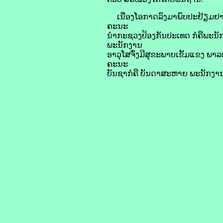
ເນື່ອງໂອກາດລົງມາພົບປະຢ້ຽມຢາມ 
ຄະນະ
ນຳກະຊວງປ້ອງກັນປະເທດ ກໍຄືພະນັກ
ພະນັກງານ
ອາວຸໂສຈົ່ງມີສຸຂະພາບເຂັ້ມແຂງ ພາ
ຄະນະ
ບັນຊາກໍຄື ບັນດາສະຫາຍ ພະນັກງານເ