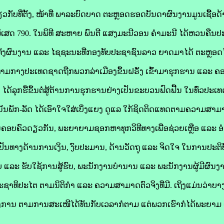
ຽວກັບທີ່ຕັ້ງ, ໜ້າທີ່ ພາລະບົດບາດ ຕະຫຼອດຮອດບັນດາຜົນງານມູນເຊື້
ເສດ 790. ໃນພິທີ ສະຫາຍ ພົນຕີ ແສງມະນີວອນ ຄຳມະນີ ໄດ້ຫວນຄືນປະ
ັງຜົນງານ ແລະ ໄຊຊະນະທີ່ກອງທັບປະຊາຊົນລາວ ຍາດມາໄດ້ ຕະຫຼອດໄ
ທ່າມກາງປະເທດຊາດຖືກພວກລ່າເມືອງຂຶ້ນຝຣັ່ງ ເຂົ້າມາຮຸກຮານ ແລະ 
້ລຸກຮື້ຂຶ້ນຕໍ່ສູ້ຕ້ານການຮຸກຮານຢ່າງເປັນຂະບວນຟົດຟື້ນ ໃນທົ່ວປະເທດ
້ນພັກ-ລັດ ໄດ້ເອົາໃຈໃສ່ເບິ່ງແຍງ ດູແລ ໃກ້ຊິດຕິດແທດຕາມຄວາມສາມາດ
່ໃນຄອບຄົວດຽວກັນ, ພະຍາຍາມຊອກຫາທຸກວິທີທາງເພື່ອຊ່ວຍເຫຼືອ ແລ
ະເປັນທາງດ້ານການເງິນ, ງົບປະມານ, ດ້ານວັດຖຸ ແລະ ຈິດໃຈ ໃນການປະ
 ແລະ ຮັບໃຊ້ການສູ້ຮົບ, ພະນັກງານບໍານານ ແລະ ພະນັກງານຜູ້ມີຜົນ
ທິປະໄຕ ຕາມນິຕິກໍາ ແລະ ຄວາມສາມາດຕົວຈິງທີ່ມີ. ເຖິງແມ່ນວ່າບາງຄັ
ນ ຕາມການສະເໜີໄດ້ທັນກັບເວລາກໍຕາມ ແຕ່ພວກເຮົາກໍໄດ້ພະຍາມ ເ