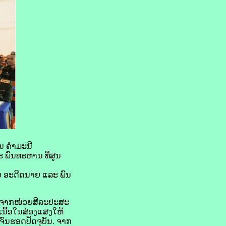
ອນ ຄຳມະນີ
ພົນທະຫານ ທີ່ສູນ
ານ ອະດີດນາຍ ແລະ ພົນ
ອນຈາກໜ່ວຍສີລະປະສະ
ີເນື້ອໃນສ່ອງແສງໃຫ້
ົນຮອດປັດຈຸບັນ. ຈາກ