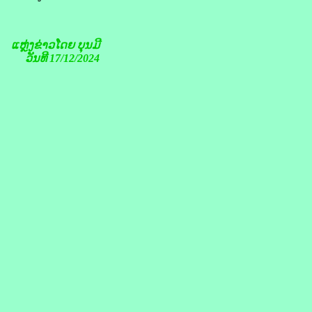
ແຫຼ່ງຂ່າວໂດຍ ບຸນມີ
ວັນທີ 17/12/2024