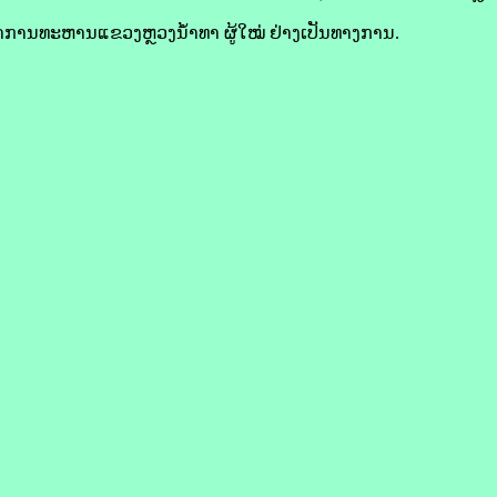
ານທະຫານແຂວງຫຼວງນໍ້າທາ ຜູ້ໃໝ່ ຢ່າງເປັນທາງການ.