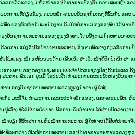
ກວດກາລັດແຂວງ, ມີຫົວໜ້າກອງບັນຊາການປ້ອງກັນຄວາມສະຫງົບແຂວ
ແນກການທີ່ກ່ຽວຂ້ອງ, ຄະນະພັກ-ຄະນະບັນຊາກົມກອງທີ່ຂຶ້ນກັບ ແລະ ແຂ
ອ ຮອງຫົວໜ້າກົມພະນັກງານ ກົມໃຫຍ່ການເມືອງກອງທັບ ໄດ້ຜ່ານຂໍ້ຕ
 ກອງບັນຊາການທະຫານແຂວງຫຼວງນໍ້າທາ, ໂດຍອີງຕາມກົດໝາຍນາຍທ
່າດ້ວຍການແຕ່ງຕັ້ງຍົກຍ້າຍນາຍທະຫານ, ອີງຕາມທິດທາງກ່ຽວກັບການປ
ເຂັ້ມແຂງ, ໜັກແໜ້ນຮອບດ້ານ ເພື່ອເຮັດສຳເລັດໜ້າທີ່ປົກປັກຮັກສາ 
ເປັນເອກະພາບ ຂອງກອງປະຊຸມຄະນະປະຈຳພັກກະຊວງປ້ອງກັນປະເທດ ຄັ້ງວັ
ຕັ້ງ ສະຫາຍ ພັນເອກ ບຸນມີ ໄຊປະເສີດ ກຳມະການຄະນະພັກກອງບັນຊາກ
ານ ກອງບັນຊາການທະຫານແຂວງຫຼວງນໍ້າທາ (ຜູ້ໃໝ່).
ິ່ນແກ້ວ ມະນີຈັນ ກຳມະການຄະນະປະຈຳພັກແຂວງ, ເລຂາຄະນະພັກ, 
(ຜູ້ເກົ່າ) ທີ່ໄດ້ຮັບນະໂຍບາຍ ພັກການ ຮັບບໍານານ ໄດ້ຜ່ານບົດລາຍ
້າວຽກທີ່ຮັກສາການຫົວໜ້າການທະຫານ ຜູ້ໃໝ່ ຈະໄດ້ສືບຕໍ່ນໍາພາຈັດຕັ
 ໜ້າທີ່ລະຫວ່າງ ຫົວໜ້າການທະຫານ ກອງບັນຊາການທະຫານແຂວງຫຼວງນໍ້