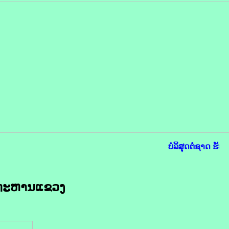
ບໍລິສຸດຕໍ່ຊາດ ຮັບໃ
ນທະຫານແຂວງ