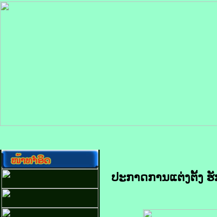
ປະກາດການແຕ່ງຕັ້ງ