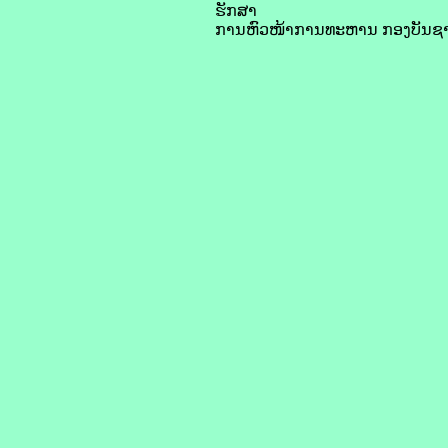
ຮັກສາ
ການຫົວໜ້າການທະຫານ ກອງບັນຊາກ