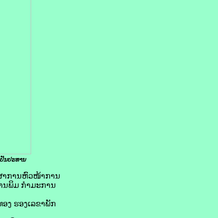
ປັນ​ປະທານ
ຮັກສາການຫົວໜ້າການ
ປານພິມ ກຳມະການ
ນທອງ ຮອງເລຂາພັກ