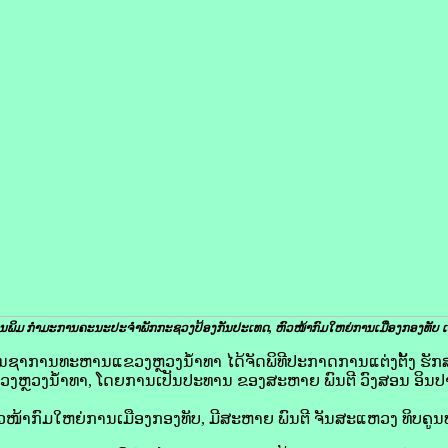
ານພິມ ກຳມະການຄະນະປະຈໍາພັກກະຊວງປ້ອງກັນປະເທດ, ຫົວໜ້າກົມໃຫຍ່ການເມືອງກອງທັບ ​ເ
ີ່ກອງບັນຊາການທະຫານແຂວງຫຼວງນໍ້າທາ ໄດ້ຈັດພິທີປະກາດການແຕ່ງຕັ້ງ 
ຼວງນໍ້າທາ, ໂດຍການເປັນປະທານ ຂອງສະຫາຍ ພົນຕີ ວົງສອນ ອິນ
ວໜ້າກົມໃຫຍ່ການເມືອງກອງທັບ, ມີສະຫາຍ ພົນຕີ ຈັນສະແຫວງ ທິບຄູ