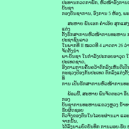
ປະທານກວດກາພັກ, ຫົວໜ້າອົງການ
ບັນຊາ
ກອງບັນຊາການ, ອົງການ 5 ຫ້ອງ, ພະ
ສະຫາຍ ພັນເອກ ຄຳເອ້ຍ ສຸກແສງເໜື
ແຕ່ງ
ຕັ້ງຮັກສາການຫົວໜ້າການທະຫານ
ປະຊາຊົນລາວ
ໃນພາກທີ II ໝວດທີ 4 ມາດຕາ 26 ວ
ຈັດຕັ້ງນຳ
ພາ-ບັນຊາ ໃນກຳລັງປະກອບອາວຸດ ໃຫ້
ປະເທດຊາດ,
ອີງຕາມການຄົ້ນຄວ້າຕົກລົງເຫັນດີ
ກະຊວງປ້ອງກັນປະເທດ ຕົກລົງແຕ່ງ
ທິ
ການ ເປັນຮັກສາການຫົວໜ້າການທະຫ
ພ້ອມນີ້, ສະຫາຍ ພົນຈັດຕະວາ ອ
ກອງ
ບັນຊາການທະຫານແຂວງຫຼວງ ນໍ້າທາ 
ຮັບຜິດຊອບ
ຕົວຈິງຂອງຕົນໃນໄລຍະຜ່ານມາ ແລະ ໜ
ຈາກນັ້ນ,
ໄດ້ລົງນາມບົດບັນທຶກ ການມອບ-ຮັບ