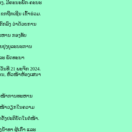
ງ, ມີຄະນະພັກ-ຄະນະ
ກຖືກເຊີນ ເຂົ້າຮ່ວມ.
ົກລົງ ວ່າດ້ວຍການ
ະຫານ ກອງທັບ
ັບປຸງບູລະນະການ
ແລະ ພັດທະນາ
ນທີ 21 ພະຈິກ 2024.
ານ, ຫົວໜ້າຫ້ອງເສນາ
ຫົວໜ້າການທະຫານ
ງານໜ້າວຽກໃນຄວາມ
້ງປະຕິບັດໃນຕໍ່ໜ້າ.
າທາ ຜູ້ເກົ່າ ແລະ