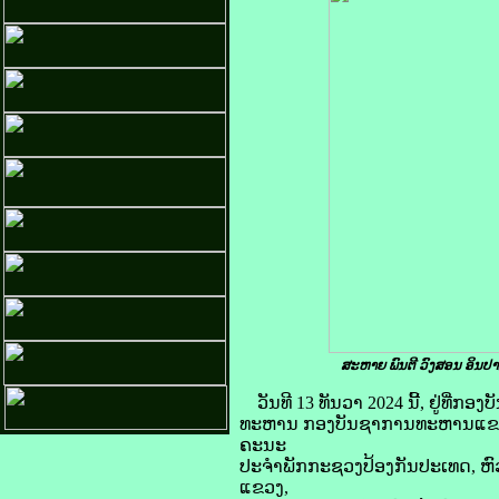
ສະຫາຍ ພົນຕີ ວົງສອນ ອິນປ
ວັນທີ 13 ທັນວາ 2024 ນີ້, ຢູ່ທ
ທະຫານ ກອງບັນຊາການທະຫານແຂວງຫ
ຄະນະ
ປະຈໍາພັກກະຊວງປ້ອງກັນປະເທດ, ຫົ
ແຂວງ,