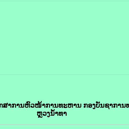
 ຮັກສາການຫົວໜ້າການທະຫານ ກອງບັນຊາກາ
ຫຼວງນໍ້າທາ