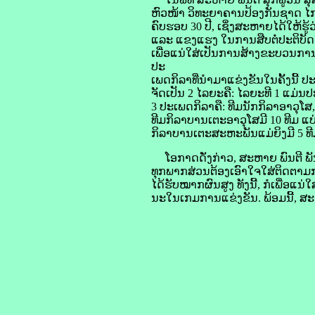
ຫົວໜ້າ ວິທະຍາຄານປ້ອງກັນຊາດ ໄກສ
ຄົບຮອບ 30 ປີ, ເຊິ່ງສະຫາຍໄດ້ໃຫ້ຮ
ແລະ ແຂງແຮງ ໃນການສືບຕໍ່ປະຕິບັດໜ
ເພື່ອແນ່ໃສ່ເປັນການສ້າງຂະບວນການ
ປະ
ເພດກິລາທີ່ນຳມາແຂ່ງຂັນໃນຄັ້ງນີ້ ປ
ຈັດເປັນ 2 ໄລຍະຄື: ໄລຍະທີ 1 ແມ່
3 ປະເພດກິລາຄື: ທີມນັກກິລາອາວຸໂສ,
ທີມກິລາບານເຕະອາວຸໂສມີ 10 ທີມ ແບ
ກິລາບານເຕະສະຫະພັນແມ່ຍິງມີ 5 ທີ
ໂອກາດດັ່ງກ່າວ, ສະຫາຍ ພົນຕີ ພັນ
ທຸກພາກສ່ວນຕ້ອງເອົາໃຈໃສ່ຕິດຕາມກ
ໄດ້ຮັບໝາກຜົນສູງ ທັງນີ້, ກໍເພື່ອແນ
ນະໃນເກມການແຂ່ງຂັນ. ພ້ອມນີ້, ສ