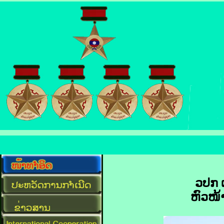
ວປກ 
ຫົວໜ້