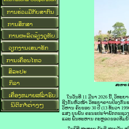
ສະຫາຍ ພ
ໃນວັນທີ 11 ມີນາ 2026 ນີ້, ວິ
ຊີງຂັນຫົວໜ້າ ວິທະຍາຄານປ້ອງກັນຊ
ວິຫານ ຄົບຮອບ 30 ປີ (13 ທັນວາ 1
ແສງ ບຸນພັນ ຄະນະປະຈໍາພັກກະຊວງ
ແລະ ພົນທະຫານ ຕະຫຼອດຮອດທີມນັກ
ໃນພິທີ ສະຫາຍ ພັນຕີ ສຸກພູວັນ 