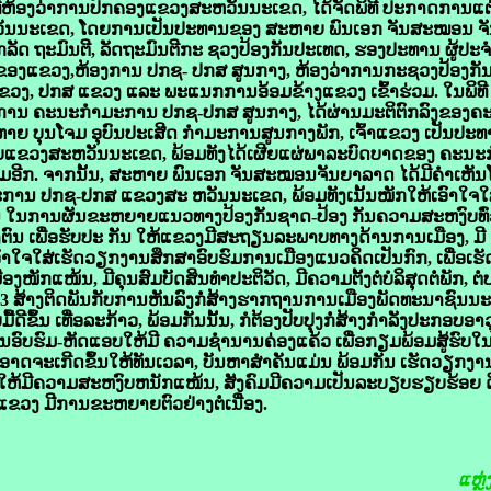
ູ່ທີ່ຫ້ອງວ່າການປົກຄອງແຂວງສະຫວັນນະເຂດ, ໄດ້ຈັດພິທີ ປະກາດການແ
ັນນະເຂດ, ໂດຍການເປັນປະທານຂອງ ສະຫາຍ ພົນເອກ ຈັນສະໝອນ 
ກລັດ ຖະມົນຕີ, ລັດຖະມົນຕີກະ ຊວງປ້ອງກັນປະເທດ, ຮອງປະທານ ຜູ້ປ
ຂອງແຂວງ,ຫ້ອງການ ປກຊ- ປກສ ສູນກາງ, ຫ້ອງວ່າການກະຊວງປ້ອງກັ
ງ, ປກສ ແຂວງ ແລະ ພະແນກການອ້ອມຂ້າງແຂວງ ເຂົ້າຮ່ວມ. ໃນພິທີ
ງການ ຄະນະກຳມະການ ປກຊ-ປກສ ສູນກາງ, ໄດ້ຜ່ານມະຕິຕົກລົງຂອງຄ
ະຫາຍ ບຸນໂຈມ ອຸບົນປະເສີດ ກຳມະການສູນກາງພັກ, ເຈົ້າແຂວງ ເປັນ
ງົບແຂວງສະຫວັນນະເຂດ, ພ້ອມທັງໄດ້ເຜີຍແຜ່ພາລະບົດບາດຂອງ ຄະນ
ຕື່ມອີກ. ຈາກນັ້ນ, ສະຫາຍ ພົນເອກ ຈັນສະໝອນຈັນຍາລາດ ໄດ້ມີຄໍາເຫັນໂອ
ະການ ປກຊ-ປກສ ແຂວງສະ ຫວັນນະເຂດ, ພ້ອມທັງເນັ້ນໜັກໃຫ້ເອົາໃຈໃສ່
ນການຜັນຂະຫຍາຍແນວທາງປ້ອງກັນຊາດ-ປ້ອງ ກັນຄວາມສະຫງົບທົ່
 ເພື່ອຮັບປະ ກັນ ໃຫ້ແຂວງມີສະຖຽນລະພາບທາງດ້ານການເມືອງ, ມີ
ົາໃຈໃສ່ເຮັດວຽກງານສຶກສາອົບຮົມການເມືອງແນວຄິດເປັນກົກ, ເພື່ອເຮ
ໜັກແໜ້ນ, ມີຄຸນສົມບັດສິນທໍາປະຕິວັດ, ມີຄວາມຕັ້ງຕໍ່ບໍລິສຸດຕໍ່ພັກ, ຕ
ດ 3 ສ້າງຕິດພັນກັບການຫັນລົງກໍ່ສ້າງຮາກຖານການເມືອງພັດທະນາຊົນນ
້ດີຂຶ້ນ ເທື່ອລະກ້າວ, ພ້ອມກັນນັ້ນ, ກໍຕ້ອງປັບປຸງກໍ່ສ້າງກຳລັງປະກອບອາ
ນອົບຮົມ-ຫັດແອບໃຫ້ມີ ຄວາມຊໍານານຄ່ອງແຄ້ວ ເພື່ອກຽມພ້ອມສູ້ຮົບໃ
ອາດຈະເກີດຂຶ້ນໃຫ້ທັນເວລາ, ບັນຫາສໍາຄັນແມ່ນ ພ້ອມກັນ ເຮັດວຽກງາ
ນໃຫ້ມີຄວາມສະຫງົບຫນັກແໜ້ນ, ສັງຄົມມີຄວາມເປັນລະບຽບຮຽບຮ້ອຍ ດີ
ວງ ມີການຂະຫຍາຍຕົວຢ່າງຕໍ່ເນື່ອງ.
ແຫຼ່