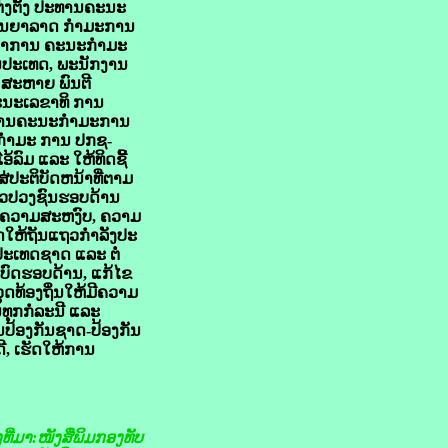
ຕ່ງຕັ້ງ ປະທານຄະນະ
ຈັນຍາລາດ ກຳມະການ
ະຈໍາການ ຄະນະກໍາມະ
ນປະເທດ, ພະນັກງານ
 ສະຫາຍ ພົນຕີ
ະນະເລຂາທິ ການ
ປະທານຄະນະກໍາມະການ
ະກຳມະ ການ ປກຊ-
້ລົມ ແລະ ໃຫ້ທິດຊີ້
ປະຕິບັດຫນ້າທີ່ຕາມ
ວປວງຊົນຮອບດ້ານ
 ຄວາມສະຫງົບ, ຄວາມ
ັດໃຫ້ຖັນແຖວກຳລັງປະ
ໍ່ປະເທດຊາດ ແລະ ຕໍ່
ະບົດຮອບດ້ານ, ແກ້ໄຂ
ວຸດທ້ອງຖິ່ນໃຫ້ມີຄວາມ
ນທຸກກໍລະນີ ແລະ
ນປ້ອງກັນຊາດ-ປ້ອງກັນ
, ເຮັດໃຫ້ການ
ງທີ່ມາ:ໜັງ​ສື​ພິມກອງ​ທັບ