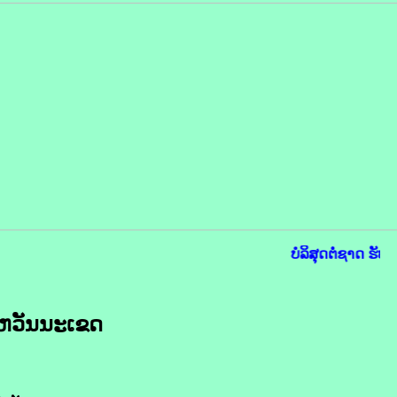
ບໍລິສຸດຕໍ່ຊາດ ຮັບໃ
ຫວັນນະເຂດ