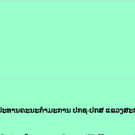
ງ ປະທານຄະນະກຳມະການ ປກຊ-ປກສ ແຂວງສະ