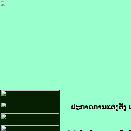
ປະກາດການແຕ່ງຕັ້