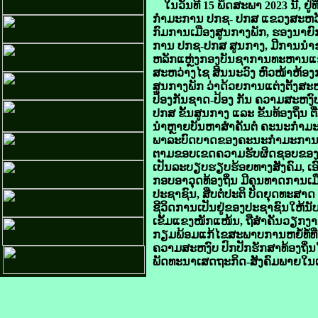
ໃນວັນທີ 15 ພຶດສະພາ 2023 ນີ້, ຢ
ກຳມະການ ປກຊ- ປກສ ແຂວງສະຫວ
ກົມການເມືອງສູນກາງພັກ, ຮອງນາຍົ
ການ ປກຊ-ປກສ ສູນກາງ, ມີການນໍາ
ຫລັກແຫຼ່ງກອງບັນຊາການທະຫານແຂວ
ສະຫວ່າງໄຊ ສິນນະວົງ ຫົວໜ້າຫ້ອ
ສູນກາງພັກ ວ່າດ້ວຍການແຕ່ງຕັ້ງສ
ປ້ອງກັນຊາດ-ປ້ອງ ກັນ ຄວາມສະຫ
ປກສ ຂັ້ນສູນກາງ ແລະ ຂັ້ນທ້ອງຖິ່ນ 
ນໍາຫຼາຍບັນຫາສໍາຄັນຕໍ່ ຄະນະກຳມ
ພາລະບົດບາດຂອງຄະນະກຳມະການ ໃ
ຕາມຂອບເຂດຄວາມຮັບຜິດຊອບຂອງຕົນ
ເປັນລະບຽບຮຽບຮ້ອຍທາງສັງຄົມ, ເອ
ກອບອາວຸດທ້ອງຖິ່ນ ມີຄຸນທາດການເມືອງ
ປະຊາຊົນ, ສືບຕໍ່ປະຕິ ບັດຍຸດທະສາ
ຊີວິດການເປັນຢູ່ຂອງປະຊາຊົນໃຫ້ນັບມື
ເຂັ້ມແຂງໜັກແໜ້ນ, ຖືສໍາຄັນວຽກງາ
ກຽມພ້ອມແກ້ໄຂສະພາບການຫຍໍ້ທໍ້ທີ່
ຄວາມສະຫງົບ ປົກປັກຮັກສາທ້ອງຖິ່
ພັດທະນາເສດຖະກິດ-ສັງຄົມພາຍໃນແຂ