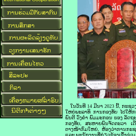
ໃນ​ວັນ​ທີ 14 ມີນາ 2023 ນີ້, ກະຊວງ​ປ
ໃຫຍ່​ພະລາທິ ການ​ກອງທັບ ໄປ​ໃຫ້​ກະຊ
ພົນ​ຕີ ວົງ​ຄຳ ພົມ​ມະກອນ ຮອງ ​ ລັດຖ
ກອງທັບ, ສະຫາຍ​ພົນ​ຈັດຕະວາ ເດືອນ
ຕາງໜ້າ​ກົມ​ໃຫຍ່, ຫ້ອງ​ວ່າການ​ກະຊ
ແລະ ພະນັກງານ​ທີ່​ກ່ຽວຂ້ອງ​ເຂົ້າ​ຮ່ວມ