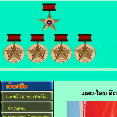
ມອບ-ໂອນ ລັດ​ວ