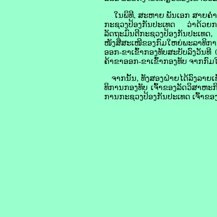
ໃນ​ພິທີ, ສະຫາຍ ​ພັນ​ເອກ ສາຍ​ຄຳ ບົ
ກະຊວງ​ປ້ອງ​ກັນ ​ປະເທດ ວ່າ​ດ້ວຍ​ກາ
ລັດຖະມົນຕີ​ກະຊວງ​ປ້ອງ​ກັນ​ປະເທດ, ຄັ
ໜັງສື​ສະເໜີ​ຂອງ​ກົມ​ໃຫຍ່ພະລາທິການ​ກ
ອອກ-ຂາ​ເຂົ້າ​ກອງທັບ​ສະບັບ​ລົງ​ວັນ​ທ
ຄ້າ​ຂາ​ອອກ-ຂາ​ເຂົ້າ​ກອງທັບ ຈາກ​ກົມ​
ຈາກ​ນັ້ນ, ທັງ​ສອງ​ຝ່າຍ​ໄດ້​ລົງ​ລາຍ​
ທິການ​ກອງທັບ ເຈົ້າ​ຂອງ​ລັດ​ວິ​ສາ​ຫ
ການ​ກະຊວງ​ປ້ອງ​ກັນ​ປະເທດ ເຈົ້າ​ຂອງ ​ 