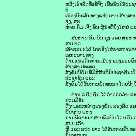
ຫວັງເອົາລັດທີ່ແທ້ຈິງ ເພື່ອຮັບໃຊ້
ຕໍ່
ເນື່ອງບົນເສັ້ນທາງແຫ່ງການ ສ້າງສາ
ຊຸງ, ສະ
ຫາຍ ກິມ ເຈິງ ອິນ ຜູ້ນຳທີ່ຍິ່ງໃຫຍ່ 
ສະຫາຍ ກິມ ອິນ ຊຸງ ແລະ ສະຫາຍ ກິມ 
ສາມາດ
ເອົາຊະນະໄດ້ ໂດຍອີງໃສ່ຮາກຖານທາ
ເອກະພາບທາງ
ດ້ານແນວຄິດການເມືອງ ຂອງມວນຊົນ ຜ
ສ້າງສາ ປະເທດ
ສັງຄົມນິຍົມ ທີ່ມີສີສັນທີ່ມີປະຊາຊົ
ປະຊາຊົນ ແລະ
ສັງຄົມໄດ້ຮັບການພັດທະນາ ໂດຍອີງ
ທ່ານ ລີ ຢົງ ຊົນ ໄດ້ກ່າວອີກວ່າ:
ຮ່ວມມືອັນ
ດີງາມລະຫວ່າງສອງພັກ, ສອງລັດ ແລະ
ພື້ນຖານ ແຫ່ງ
ການພັດທະນາສາຍພົວພັນ ໂດຍ ບັນດາຜ
ສປປ ເກົາ
ຫຼີ ແລະ ສປປ ລາວ ໄດ້ຮັບການສືບທອດ
ກິດຈະການ