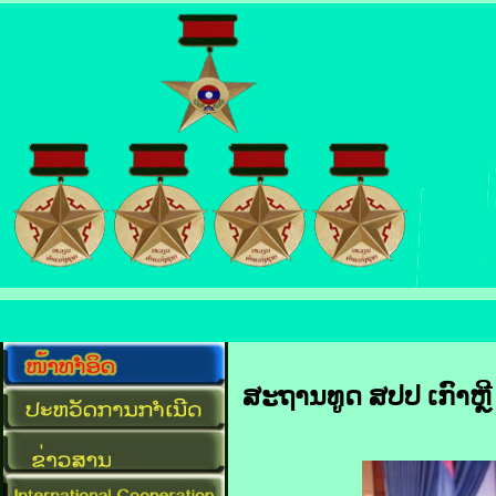
ສະຖານທູດ ສປປ ເກົາຫຼ