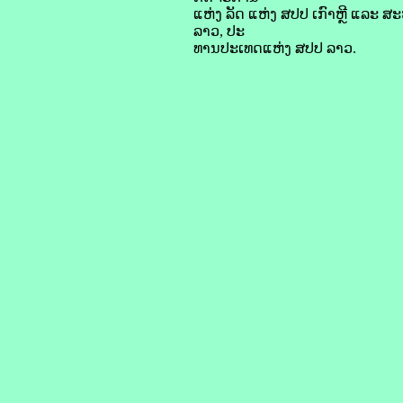
ແຫ່ງ ລັດ ແຫ່ງ ສປປ ເກົາຫຼີ ແລະ 
ລາວ, ປະ
ທານປະເທດແຫ່ງ ສປປ ລາວ.