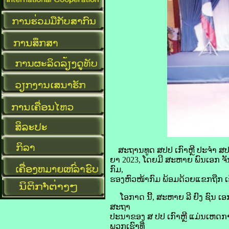
ສະຖານທູດ ສປປ ເກົາຫຼີ ປະຈຳ ສປ
ຍາ 2023, ໂດຍມີ ສະຫາຍ ພົນເອກ ຈ
ກົມ,
ຮອງຫົວໜ້າກົມ ພ້ອມດ້ວຍແຂກຖືກ ເຊີ
ໂອກາດ ນີ້, ສະຫາຍ ລີ ຢົງ ຊົນ ເອ
ສະຖາ
ປະນາຂອງ ສ ປປ ເກົາຫຼີ ແມ່ນເຫດ
ພວກເຮົາທີ່