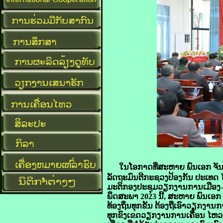
ໃນໂອກາດທີ່ສະຫາຍ ພົນເອກ ຈັ
ລັດຖະມົນຕີກະຊວງປ້ອງກັນ ປະເທດ ໄ
ມະຕິກອງປະຊຸມວຽກງານການເມືອງ-ແນວຄ
ພຶດສະພາ 2023 ນີ້, ສະຫາຍ ພົນເ
ທ້ອງຖິ່ນທຸກຂັ້ນ ຕ້ອງຖືເອົາວຽກງ
ທຸກຂົງເຂດວຽກງານການເຄື່ອນ ໄຫວຂອ