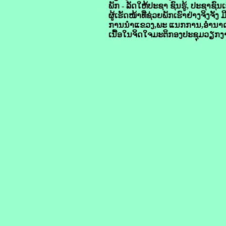
ພັກ - ລັດໃຫ້ປະຊາ ຊົນຮູ້, ປະຊາຊ
ຜູ້ເຮັດໜ້າທີ່ຊ່ວຍພັກເຮົາຢ່າງຈິງຈັງ 
ການນໍາແຂວງ,ພະ ແນກການ,ອໍານາດກາ
ເນື້ອໃນຈິດໃຈມະຕິກອງປະຊຸມວຽກງານ