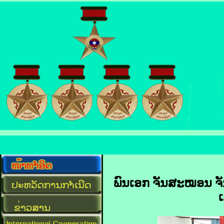
ພົນເອກ ຈັນສະໝອນ ຈັ