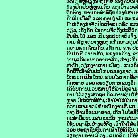
ເລືອດ ທີ່ຫຼໍ່ລ້ຽງຮ່າງກາຍ ຂອງຄົນ
ຕ້ອງຝຶກຝົນຫຼໍ່ຫຼອມຕົນ ເອງເອົາແນ
ຖືກຕ້ອງ, ການກະທຳທີ່ຖືກຕ້ອງກໍ່ສາມ
ກືນກິນເນື້ອທີ່ ແລະ ຄອບງຳມັນສະ
ນັ້ນກໍ່ຕ້ອງກໍາຈັດປັດເປົ່າແນວຄິດ
ດ່ຽວ, ເຄັ່ງຄັດ ໃນການຈັດຕັ້ງປະຕິບ
ສັບສົນໄດ້ ແລະ ເປັນຮູບປະທຳຕົວຈິງ
ການ ສໍ້ຫຼາດບາງຫຼວງ,ແກ້ຄວາມດຸ່ນ
ຄວາມແຕກໂຕນກັນ,ແກ້ການ ຂາດປະສິດທິ
ກົນໄກ ທີ່ ອາຍາສິດ, ແຂງກະດ້າງ, ຂ
ງ່າຍ,ແກ້ພະຍາດອາຍາສິດ, ຫ່າງເຫີນ
ສະນັ້ນ,ວຽກງານການເມືອງ - ແນວຄິດຂ
ຄິດທີ່ຖືເອົາຜົນປະໂຫຍດຂອງຊາດ, ຂ
ພັກພວກ ເປັນໃຫຍ່, ສວຍໂອກາດສໍ້ລ
ກົດໝາຍ ແລະ ລະບຽບການຂອງລັດ ຢ່າ
ໄດ້ຮັບການມອບໝາຍໃຫ້ວ່າມີຄວາມພ
ການໄລ່ລຽງເສດຖະ ກິດ-ການເງິນໃຫ້ສົ
ຫຼາຍ ມີປະສິດທິຜົນ,ເອົາໃຈໃສ່ໃນກ
ຄວາມສາມາດໃຫ້ພະນັກງານສື່ມວນ ຊ
ທາງ ດ້ານວິທະຍາສາດ, ເຕັກ ໂນໂລຊີ
ກະທຳມີແບບແຜນ ພະນັກ ງານສະມາຊິກ
ໃຊ້ປະຊາຊົນຢ່າງແທ້ຈິງ ເອົາໃຈໃສ່
ແລະ ປະຊາຊົນບັນດາເຜົ່າໃຫ້ດີຂຶ້ນ.
ວຽກງານການເມືອງ - ແນວຄິດ ໄດ້ຫັນ