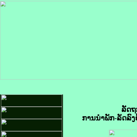
ລັດຖ
ການນຳພັກ-ລັດລົ