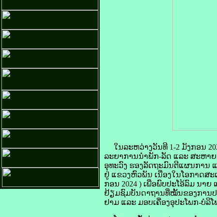
ໃນລະຫວ່າງວັນທີ 1-2 ມັງກອນ 202
ລະຍາການນຳພັກ-ລັດ ແລະ ສະຫາຍ ພ
ອຸທະວົງ ຮອງລັດຖະມົນຕີແຜນການ ແ
ຢູ່ ແຂວງຫົວພັນ ເນື່ອງໃນໂອກາດສະເ
ກອນ 2024 ) ເພື່ອພົບປະໂອ້ລົມ ນາຍ
ຢ້ຽມຊົມບັນດາຖານທີ່ໝັ້ນຂອງການປະ
ຢາມ ແລະ ມອບເຄື່ອງອຸປະໂພກ-ບໍລິໂ