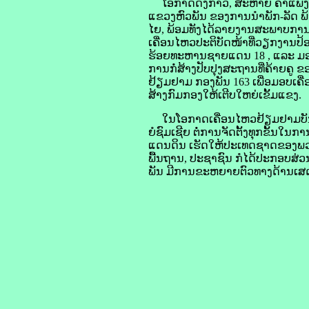
ໂອກາດດັ່ງກ່າວ, ສະຫາຍ ຄໍາແພງ ໄ
ແຂວງຫົວພັນ ຂອງການນໍາພັກ-ລັດ ພ້ອ
ໄຍ, ພ້ອມທັງໄດ້ລາຍງານສະພາບກາ
ເຄື່ອນໄຫວປະຕິບັດໜ້າທີ່ວຽກງານປ້
ຮ້ອຍທະຫານຊາຍແດນ 18 , ແລະ ມອບເ
ການກໍ່ສ້າງປັບປຸງສະຖານທີ່ຄ້າຍຄູ 
ຢ້ຽມຢາມ ກອງພັນ 163 ເພື່ອມອບເຄື່ອ
ສ້າງກົມກອງໃຫ້ເຕີບໃຫຍ່ເຂັ້ມແຂງ.
ໃນໂອກາດເຄື່ອນໄຫວຢ້ຽມຢາມບັນ
ຍໍຊົມເຊີຍ ຕໍ່ການຈັດຕັ້ງທຸກຂັ້ນໃ
ແດນດິນ ເຮັດໃຫ້ປະເທດຊາດຂອງພວ
ພື້ນຖານ, ປະຊາຊົນ ກໍໄດ້ປະກອບສ
ພັນ ມີການຂະຫຍາຍຕົວທາງດ້ານເສດຖະກ