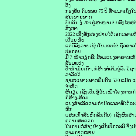
ຕັ້ງ
ກອງທັບ ຄົບຮອບ 75 ປີ ທີ່ຈະມາເຖິງ
ສະເພາະພາກ
ພື້ນດິນ ງໍ 206 ຢູ່ສະໜາມບິນທົ່ງໄ
ສິງຫາ
2022 ເຊິ່ງທັງສອງຝ່າຍໄດ້ເອກະພາບ
ເດືອນ ນັບ
ແຕ່ມື້ລົງລາຍເຊັນໃບມອບຮັບຊົ່ວຄາວໂ
ປະກອບ
ມີ 7 ໜ້າວຽກຄື: ສ້ອມແປງອາຄານເກົ່
ສ້ອມແປງ
ປໍ້ານໍ້າມັນເກົ່າ, ກໍ່ສ້າງຕໍ່ເຕີມອູ
ລາລົດວິ
ຊາສະເພາະພາກພື້ນດິນ 530 ແມັດ ແລະ ກ
ຈໍາກັດ
ຜູ້ດຽວ ເຊິ່ງເປັນຜູ້ຮັບເໝົາໂຄງກາ
ກໍ່ສ້າງ-ສ້ອມ
ແປງສຳເລັດຕາມກຳນົດເວລາທີ່ໄດ້ລະບຸໃ
ຫົກ
ແສນເກົ້າສິບຫົກພັນກີບ). ເຊິ່ງຜົນສ
ຄວາມສະດວກ
ໃນການກໍ່ສ້າງຢ່າງເປັນປົກກະຕິ ຈຶ່
ຕາມຄາດໝາຍ