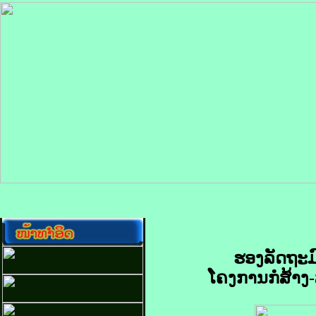
ຮອງລັດຖະມ
ໂຄງການກໍ່ສ້າ