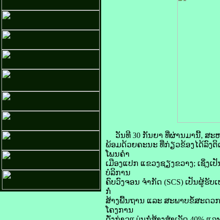
ວັນທີ 30 ກັນຍາ ທີ່ຜ່ານມານີ້, 
ພ້ອມດ້ວຍຄະນະ ທີ່ກ່ຽວຂ້ອງໄດ້ລົ
ໂພນຄໍາ
ເມືອງແປກ ແຂວງຊຽງຂວາງ; ເຊິ່ງເ
ບໍລິການ
ຄົບວົງຈອນ ຈໍາກັດ (SCS) ເປັນຜູ້ຮັ
ກໍ່
ສ້າງພື້ນຖານ ແລະ ສະພາບຂໍ້ສະດວກຂໍ້
ໂຄງການ
ດັ່ງກ່າວແມ່ນກໍ່ສ້າງສໍາເລັດ 40% 