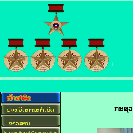
ກະຊວງ