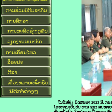
ໃນວັນທີ
3
ພຶດສະພາ
2023
ນີ້
,
ກະຊ
ໂດຍການເປັນປະ ທານ
ຂອງ
ສະຫາຍ
ຫົວຫນ້າກົມ
ໃຫຍ່ການເມືອງກອງ ທັ