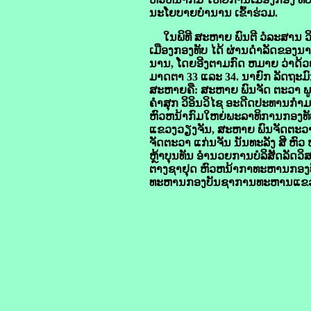
ນະໂຍບາຍບໍານານ
ເຂົ້າ
ຮ່ວມ.
ໃນພິທີ
ສະຫາຍ
ພົນຕີ
ວໍລະສານ
ວ
ເມືອງກອງທັບ
ໄດ້ ຜ່ານດໍາລັດ
ຂອງນາຍ
ນານ
,
ໂດຍອີງຕາມກົດ
ຫມາຍ
ວ່າດ້
ມາດຕາ
33
ແລະ
34.
ນາຍົກ
ລັດຖະມົ
ສະຫາຍຄື:
ສະຫາຍ
ພົນຈັດ ຕະວາ
ພ
ຄໍາສຸກ
ວິອິນວິໄຊ
ອະດີດປະທານກໍາມ
ຫົວຫນ້າ
ກົມໃຫຍ່ພະລາທິການກອງທັ
ແຂວງ
ວຽງຈັນ
,
ສະຫາຍ
ພົນຈັດຕະວ
ຈັດ
ຕະວາ
ແກ່ນຈັນ
ນັນທະລັງ ສີ
ຫົວ
ຫຼ້າບຸນທັນ
ອໍານວຍການ
ບໍລິສັດລັດວິ​
ຕາງຊາຢຸດ
ຫົວຫນ້າກາທະຫານ
ກອງ
ທະຫານ
ກອງບັນຊາການ
ທະຫານແຂວ