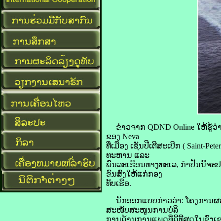
ຂ່າວຈາກ QDND Online ໃຫ້ຮູ້ວ່
ຂອງ Neva
ທີ່ເມືອງ ເຊັນປີເຕີສະເບີກ ( Saint-P
ທະຫານ ແລະ
ພົນລະເຮືອນທາງທະເລ, ກໍາປັ່ນນີ້ຈ
ຂົນສົ່ງໃຫ້ແກ່ກອງ
ທັບເຮືອ.
ນັກອອກແບບກ່າວວ່າ: ໂຄງການຜະລິດ
ສະໜັບສະໜູນການບໍລິ
ການດ້ານການແພດທີ່ດີທີ່ສຸດໃນຂົງເຂ