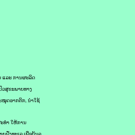
ບບ ແລະ ການຜະລິດ
ິ່ນປົວສຸຂະພາບທາງ
ສະໝຸດອາກຕິກ, ນຳໃຊ້
ສະທຳ ໃຫ້ການ
ຝັ່ງທະເລ ເພື່ອບັນລຸ