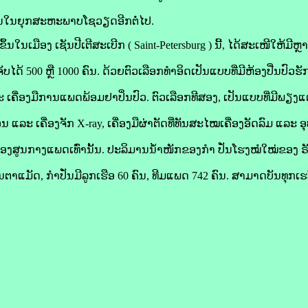
ເຊັ່ນໃນຍຸກສະຫະພາບໂຊວຽດອີກຕໍ່ໄປ.
ນເມືອງ ເຊັນປີເຕີສະເບີກ ( Saint-Petersburg ) ນີ້, ໄດ້ສະເໜີໃຫ້ມີຫຼ
ັບໄດ້ 500 ຫຼື 1000 ຄົນ. ດ້ວຍຕົວເລືອກທໍາອິດເປັນແບບທີ່ມີຫ້ອງປີ່ນປົວຮ
ເຄື່ອງມືການແພດພ້ອມຢາປິ່ນປົວ. ຕົວເລືອກທີສອງ, ເປັນແບບທີ່ມີພຽງແຕ່ຫ້
ລະ ເຄື່ອງຈັກ X-ray, ເຄື່ອງມືຜ່າຕັດທີ່ທັນສະໄໝເຄື່ອງອັດລົມ ແລະ ອ
ງສູນກາງແພດເທົ່ານັ້ນ. ປະລິມານນໍ້າໜັກຂອງກຳ ປັ່ນໂຮງໝໍໃໝ່ຂອງ ຣັ
າແມັດ, ກຳປັ່ນມີລູກເຮືອ 60 ຄົນ, ທີມແພດ 742 ຄົນ. ສາມາດບັນທຸກເຮລ