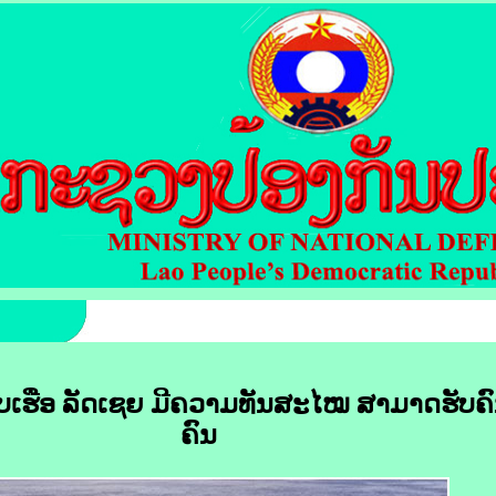
​ເຮືອ ລັດ​ເຊຍ ມີ​ຄວາມ​ທັນ​ສະ​ໄໝ ສາມາດຮັບ​ຄົນ​
ຄົນ