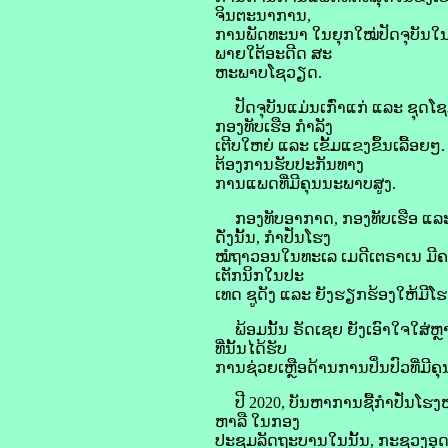
ຈິນຕະນາການ,
ການພັດທະນາ ໃນຍຸກໃໝ່ປັດຈຸບັນໃນ ກ
ພາຍໃຕ້ອະດີດ ສະ
ຫະພາບໂຊວຽດ.
ປັດຈຸບັນແມ່ນເກົ່າແກ່ ແລະ ຊຸດໂ
ກອງທັບເຮືອ ກໍາລັງ
ເຕີບໃຫຍ່ ແລະ ເຂັ້ມແຂງຂຶ້ນເລື້ອຍ
ຕ້ອງການຮັບປະກັນທາງ
ການແພດທີ່ມີຄຸນນະພາບສູງ.
ກອງທັບອາກາດ, ກອງທັບເຮືອ ແລະ ກອ
ດັ່ງນັ້ນ, ກໍາປັ່ນໂຮງ
ໝໍຖາວອນໃນທະເລ ເມດີເຕຣາເນ ມີຄວາ
ເຕັກນິກໃນປະ
ເທດ ຊູດັງ ແລະ ຍັງຮຽກຮ້ອງໃຫ້ມີໂຮງ
ພ້ອມນັ້ນ ຣັດເຊຍ ຍັງເອົາໃຈໃສ່ຫຼາ
ທີ່ນັ້ນໄດ້ຮັບ
ການຊ່ວຍເຫຼືອດ້ານການປິ່ນປົວທີ່ມີຄຸນ
ປີ 2020, ບັນຫາການຊື້ກໍາປັ່ນໂຮງ
ຫາລື ໃນກອງ
ປະຊຸມລັດຖະບານໃນນັ້ນ, ກະຊວງອຸ