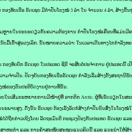
ອງທັບເຮືອ ຣັດເຊຍ ມີກໍາປັ່ນໂຮງໝໍ 3 ລຳ ໃນ ຈຳນວນ 4 ລຳ, ສ້າງຂຶ້ນ
ຊມຫຼາຍໃນຂະນະດຽວກັນຄວາມຕ້ອງການ ກຳປັ່ນໂຮງໝໍເຄື່ອນທີ່ແມ່ນມີ
ໆ. ນັບມື້ເຂົ້າສູ່ລວງເລິກ. ນັ້ນໝາຍຄວາມວ່າ: ໃນເວລາເດີນທາງໄກກຳລັງ
ງທັບບົກ ຣັດເຊຍ ໃນປະເທດ ຊີຣີ ຈະສືບຕໍ່ປະຈຳການ ຢູ່ປະເທດນີ້ ເ
ມຈຳເປັນ. ປັດຈຸບັນກອງທັບເຮືອຣັດເຊຍ ກຳລັງເລີ່ມສ້າງຕັ້ງສະຖານີຮັ
ໝໍຂອງຕົນປະຕິບັດງານຢູ່ການທີ່ນັ້ນ.
ຍໃນ​ເສີມຂະຫຍາຍການມີໜ້າຢູ່ທີ່ ອາກຕິກ Arctic. ຜູ້ທີ່ເຮັດວຽກໃນສ
ນະພາບສູງ. ດັ່ງນັ້ນ ຣັດເຊຍ ຕ້ອງເລັ່ງລັດກໍ່ສ້າງກຳປັ່ນຂົນສົ່ງໃນໂຮງໝໍໃ
ໝໍໄດ້ຖືກກ່າວເຖິງໂດຍ ລັດຖະມົນຕີ ກະຊວງປ້ອງກັນປະເທດ ຣັດເຊຍ ແລະ 
ດສາຫະກໍາ ແລະ ການຄ້າສະໜັບສະໜູນແນວຄິດນີ້ ແລະ ແນະນຳໃຫ້ສ້າງ