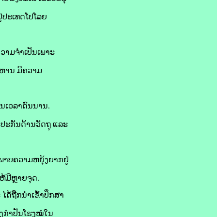
ຢູ່ປະເທດໂປໂລຍ
ຄວາມຈໍາເປັນເພາະ
ທະຫານ ມີຄວາມ
ປັນເວລາດົນນານ.
ບປະກັນດ້ານວັດຖຸ ແລະ
ະພາບຄວາມຫຍຸ້ງຍາກຢູ່
ຫ້ມີຫຼາຍຈຸດ.
ໄດ້ຖືກນຳເຂົ້າປຶກສາ
ກໍາປັ່ນໂຮງໝໍໃນ