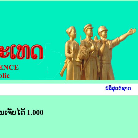
ບໍລິສຸດຕໍ່ຊາດ ຮັ
ເຈັບ​ໄດ້ 1.000