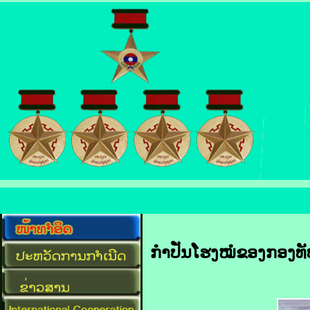
ກໍາປັ່ນໂຮງໝໍຂອງ​ກອງທັບ