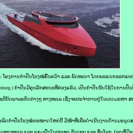
າ: ໂຄງການກໍາປັ່ນໂຮງໝໍຄົ້ນຄວ້າ ແລະ ພັດທະນາ ໂດຍພະແນກອອກແ
etersburg ) ກຳປັ່ນມີຄຸນລັກສະນະທີ່ຄ່ອງແຄ້ວ, ເປັນກໍາປັ່ນຮັບໃຊ້ໃນການປ
ະປະຕິບັດພາລະກິດຕ່າງໆ ທາງທະເລ ເຊິ່ງຈະປະຈໍາການຢູ່ໃນເຂດມະຫາ 
ກໍາປັ່ນໂຮງໝໍຂະໜາດໃຫຍ່ນີ້ ມີໜ້າທີ່ເພື່ອດຳເນີນງານດ້ານມະນຸດ
ດທາງທະເລ ແລະ ແຄມຝັ່ງໃນປະເທດ ຣັດເຊຍ ແລະ ທົ່ວໂລກ, ບ່ອນທີ່ມີຊາຍ