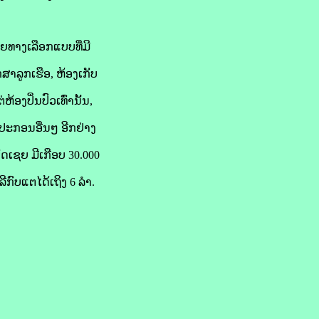
າຍທາງເລືອກແບບທີ່ມີ
ັກສາລູກເຮືອ, ຫ້ອງເກັບ
ອງປິ່ນປົວເທົ່ານັ້ນ,
ຸປະກອນອື່ນໆ ອີກຢ່າງ
ດເຊຍ ມີເກືອບ 30.000
ີກົບແຕໄດ້ເຖິງ 6 ລຳ.