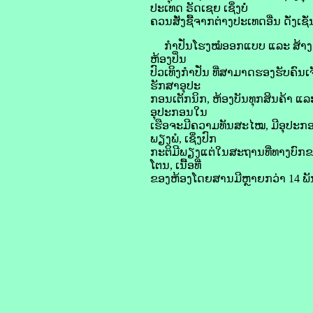
ປະເທດ ຣັດເຊຍ ເຊິ່ງບໍ່
ຄວນສັ່ງຊື້ຈາກຕ່າງປະເທດອື່ນ ດັ່ງ
ກໍາປັ່ນໂຮງໝໍອອກແບບ ແລະ ສ້າງຂຶ້ນໃ
ຫ້ອງປິ່ນ
ປົວເທິງກໍາປັ່ນ ທີ່ສາມາດຮອງຮັບຄົນເຈ
ຮັກສາອຸປະ
ກອນເຕັກນິກ, ຫ້ອງບັນທຸກສິນຄ້າ ແລະ 
ອຸປະກອນໃນ
ເຮືອຈະມີຄວາມທັນສະໄໝ, ມີອຸປະກອນ ແ
ພຽງພໍ, ເຊິ່ງປົກ
ກະຕິມີພຽງແຕ່ໃນສະຖານທີ່ທາງບົກຂອ
ໂຕນ, ເນື້ອທີ່
ຂອງຫ້ອງໂດຍສານມີຫຼາຍກວ່າ 14 ພັນຕ