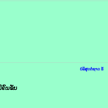
ບໍລິສຸດຕໍ່ຊາດ ຮັບ
ີຄົນຂັບ