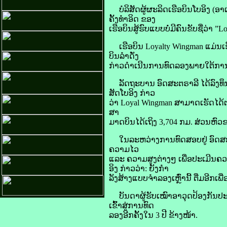
ບໍລິສັດຜູ້ຜະລິດເຮືອບິນໂບອິງ (
ຄັ້ງທຳອິດ ຂອງ
ເຮືອບິນສູ້ຮົບແບບບໍ່ມີຄົນຂັບຊື່ວ່າ ”L
ເຮືອບິນ Loyalty Wingman ແມ່ນເ
ບິນລໍາດັ່ງ
ກ່າວດໍາເນີນການທົດລອງພາຍໃຕ້ການ
ລັດຖະບານ ອົດສະຕຣາລີ ໄດ້ລົງທຶນ 4
ສັດໂບອິງ ກ່າວ
ວ່າ Loyal Wing­man ສາມາດເຮັດໄດ
ສາ
ມາດບິນໄດ້ເຖິງ 3,704 ກມ. ສ່ວນຫົວຂ
ໃນລະຫວ່າງການທົດສອບຢູ່ ອົດສະຕຣາ
ຄວາມໄວ
ແລະ ຄວາມສູງຕ່າງໆ ເພື່ອປະເມີນ
ອິງ ກ່າວວ່າ: ຍັງກຳ
ລັງສ້າງແບບຈຳລອງເຫຼົ່ານີ້ ຕື່ມອີກ
ບັນດາຜູ້ຮັບເໝົາອາວຸດປ້ອງກັນປະເທ
ເຂົ້າສູ່ການທົດ
ລອງອີກຄັ້ງໃນ 3 ປີ ຂ້າງໜ້າ.