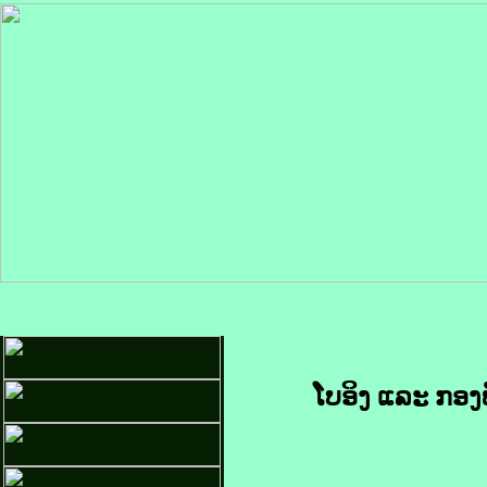
ໂບອິງ ແລະ ກອງ