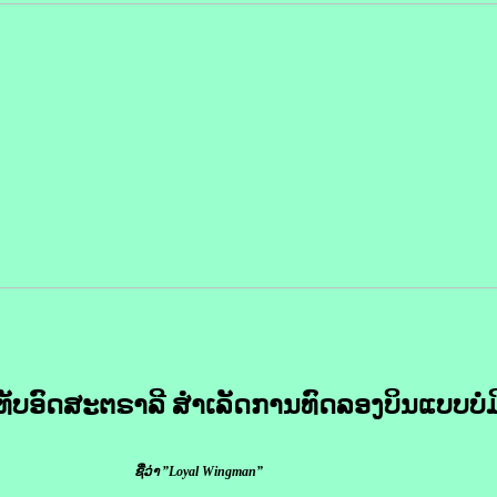
ທັບອົດສະຕຣາລີ ສຳເລັດການທົດລອງບິນແບບບໍ່ມ
ຊື່ວ່າ ”Lo­yal Wingman”