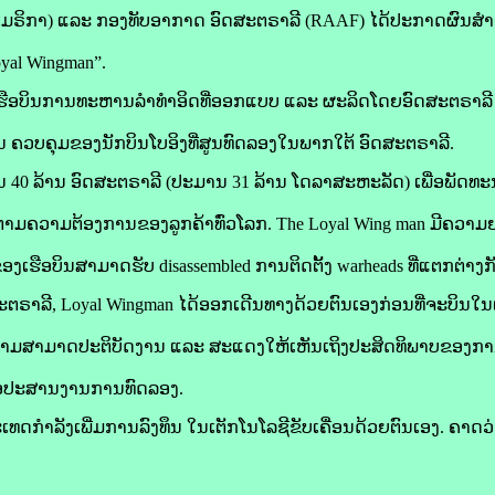
ອາເມຣິກາ) ແລະ ກອງທັບອາກາດ ອົດສະຕຣາລີ (RAAF) ໄດ້ປະກາດຜົນສ
o­yal Wingman”.
ຮືອບິນການທະຫານລຳທຳອິດທີ່ອອກແບບ ແລະ ຜະລິດໂດຍອົດສະຕຣາລີ ໃ
 ຄວບຄຸມຂອງນັກບິນໂບອິງທີ່ສູນທົດລອງໃນພາກໃຕ້ ອົດສະຕຣາລີ.
0 ລ້ານ ອົດສະຕຣາລີ (ປະມານ 31 ລ້ານ ໂດລາສະຫະລັດ) ເພື່ອພັດທະນາເ
້ຕາມຄວາມຕ້ອງການຂອງລູກຄ້າທົ່ວໂລກ. The Loyal Wing man ມີຄວາມ
ອງເຮືອບິນສາມາດຮັບ disassemb­led ການຕິດຕັ້ງ warheads ທີ່ແຕກຕ່າງກ
ລີ, Loyal Wingman ໄດ້ອອກເດີນທາງດ້ວຍຕົນເອງກ່ອນທີ່ຈະບິນໃນເສັ
ຄວາມສາມາດປະຕິບັດງານ ແລະ ສະແດງໃຫ້ເຫັນເຖິງປະສິດທິພາບຂອງກາ
ເພື່ອປະສານງານການທົດລອງ.
ດກໍາລັງເພີ່ມການລົງທຶນ ໃນເຕັກໂນໂລຊີຂັບເຄື່ອນດ້ວຍຕົນເອງ. ຄາດວ່