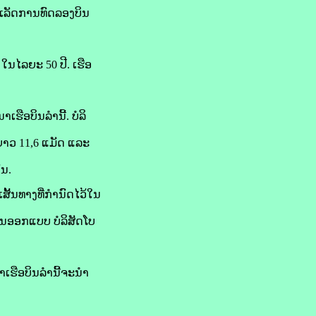
ຳເລັດການທົດລອງບິນ
ນໄລຍະ 50 ປີ. ເຮືອ
ຮືອບິນລຳນີ້. ບໍລິ
ຍາວ 11,6 ແມັດ ແລະ
ັນ.
້ນທາງທີ່ກໍານົດໄວ້ໃນ
ນອອກແບບ ບໍລິສັດໂບ
າເຮືອບິນລຳນີ້ຈະນຳ