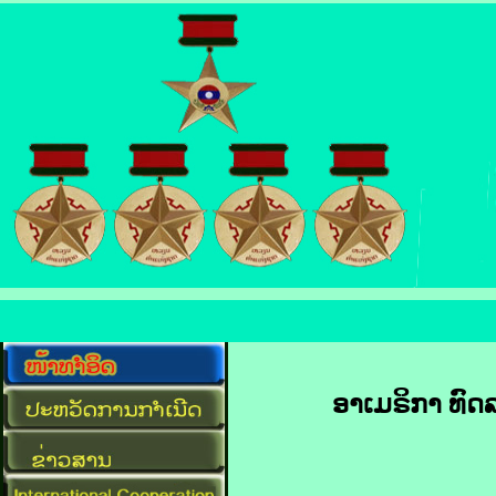
ອາເມຣິກາ ທົດລອງ