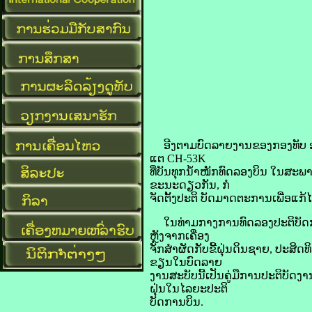
ອີງຕາມບົດລາຍງານຂອງກອງທັບ ອາເມຣ
ແຕ CH-53K
ທີ່ບັນທຸກນໍ້າໜັກທົດລອງບິນ ໃນສະພາ
ຂະນະດຽວກັນ, ກໍ
ຈັດຕັ້ງປະຕິ ບັດມາດຕະການເພື່ອແກ
ໃນທ່າມກາງການທົດລອງປະຕິບັດການດັ
ຫຼັງຈາກເຄື່ອງ
ຈັກສໍາຜັດກັບຂີ້ຝຸ່ນດິນຊາຍ, ປະສິດ
ຂຽນໃນບົດລາຍ
ງານສະບັບນີ້ເປັນຄູ່ມືການປະຕິບັດງາ
ຝຸ່ນໃນໄລຍະປະຕິ
ບັດການບິນ.