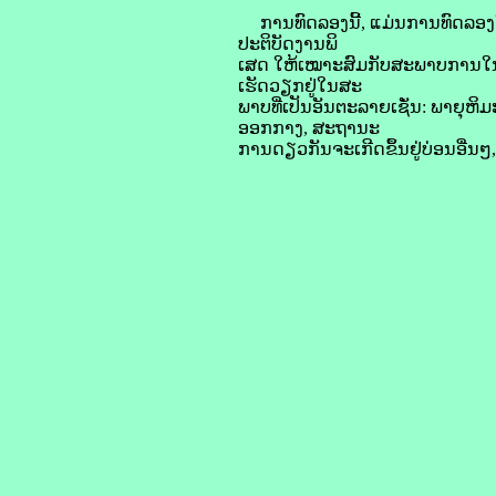
ການທົດລອງນີ້, ແມ່ນການທົດລອງໃຫ້
ປະຕິບັດງານພິ
ເສດ ໃຫ້ເໝາະສົມກັບສະພາບການໃນ
ເຮັດວຽກຢູ່ໃນສະ
ພາບທີ່ເປັນອັນຕະລາຍເຊັ່ນ: ພາຍຸຫິມະ,
ອອກກາງ, ສະຖານະ
ການດຽວກັນຈະເກີດຂຶ້ນຢູ່ບ່ອນອື່